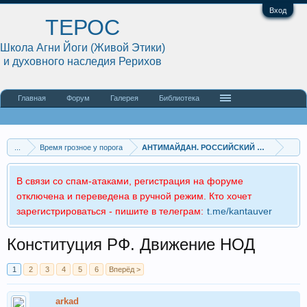
Вход
ТЕРОС
Школа Агни Йоги (Живой Этики)
и духовного наследия Рерихов
Главная
Форум
Галерея
Библиотека
...
Время грозное у порога
АНТИМАЙДАН. РОССИЙСКИЙ ДОЗОР
В связи со спам-атаками, регистрация на форуме
отключена и переведена в ручной режим. Кто хочет
зарегистрироваться - пишите в телеграм:
t.me/kantauver
Конституция РФ. Движение НОД
1
2
3
4
5
6
Вперёд >
arkad