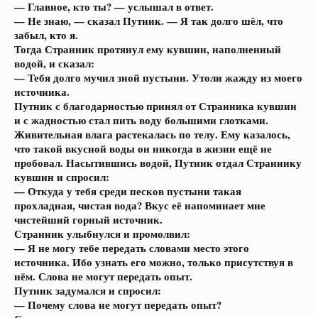
— Главное, кто ты? — услышал в ответ.
— Не знаю, — сказал Путник. — Я так долго шёл, что
забыл, кто я.
Тогда Странник протянул ему кувшин, наполненный
водой, и сказал:
— Тебя долго мучил зной пустыни. Утоли жажду из моего
источника.
Путник с благодарностью принял от Странника кувшин
и с жадностью стал пить воду большими глотками.
Живительная влага растекалась по телу. Ему казалось,
что такой вкусной воды он никогда в жизни ещё не
пробовал. Насытившись водой, Путник отдал Страннику
кувшин и спросил:
— Откуда у тебя среди песков пустыни такая
прохладная, чистая вода? Вкус её напоминает мне
чистейший горный источник.
Странник улыбнулся и промолвил:
— Я не могу тебе передать словами место этого
источника. Ибо узнать его можно, только присутствуя в
нём. Слова не могут передать опыт.
Путник задумался и спросил:
— Почему слова не могут передать опыт?