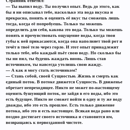
Странник ответил:
— Ты выпил воду. Ты получил опыт. Ведь до этого, как
бы я ни описывал тебе, насколько эта вода вкусна и
прекрасна, понять и оценить её вкус ты сможешь лишь
тогда, когда её попробуешь. Только ты можешь
определить для себя, какова это вода. Только ты можешь
понять и прочувствовать ощущение воды, когда твои
губы к ней прикасаются, когда она наполняет твой рот и
течёт в твоё тело через горло. И этот опыт принадлежит
только тебе, ибо каждый пьёт свою воду. Но сколько бы
ты ни пил, ты будешь жаждать вновь. Лишь став
источником, ты навсегда утолишь свою жажду.
— А как я могу стать источником?
— Стань собой, своей Сущностью. Жизнь и смерть как
единый поток. В потоке движется Сущность. В движенье
обретает непреходящее. Никто не может по-настоящему
оценить бушующий поток, не зайдя в его воды, ибо это
есть будущее. Никто не сможет войти в одну и ту же воду
дважды, ибо это есть прошлое. Есть только движение
потока, ибо это и есть настоящее. Всякая вода рано или
поздно достигает своего источника и становится им,
возвращаясь к первозданной чистоте.