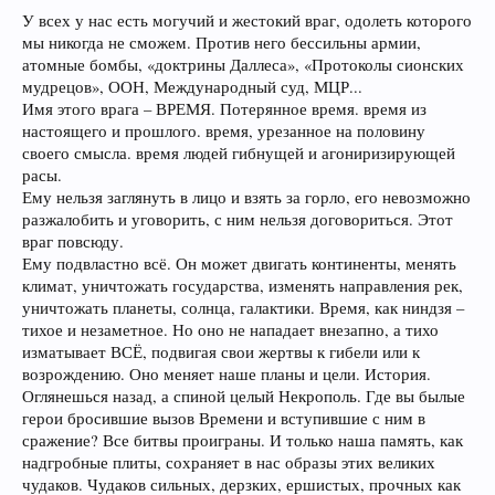
У всех у нас есть могучий и жестокий враг, одолеть которого
мы никогда не сможем. Против него бессильны армии,
атомные бомбы, «доктрины Даллеса», «Протоколы сионских
мудрецов», ООН, Международный суд, МЦР...
Имя этого врага – ВРЕМЯ. Потерянное время. время из
настоящего и прошлого. время, урезанное на половину
своего смысла. время людей гибнущей и агониризирующей
расы.
Ему нельзя заглянуть в лицо и взять за горло, его невозможно
разжалобить и уговорить, с ним нельзя договориться. Этот
враг повсюду.
Ему подвластно всё. Он может двигать континенты, менять
климат, уничтожать государства, изменять направления рек,
уничтожать планеты, солнца, галактики. Время, как ниндзя –
тихое и незаметное. Но оно не нападает внезапно, а тихо
изматывает ВСЁ, подвигая свои жертвы к гибели или к
возрождению. Оно меняет наше планы и цели. История.
Оглянешься назад, а спиной целый Некрополь. Где вы былые
герои бросившие вызов Времени и вступившие с ним в
сражение? Все битвы проиграны. И только наша память, как
надгробные плиты, сохраняет в нас образы этих великих
чудаков. Чудаков сильных, дерзких, ершистых, прочных как