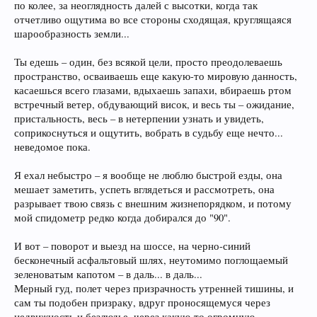
по колее, за неоглядность далей с высотки, когда так
отчетливо ощутима во все стороны сходящая, круглящаяся
шарообразность земли...
Ты едешь – один, без всякой цели, просто преодолеваешь
пространство, осваиваешь еще какую-то мировую данность,
касаешься всего глазами, вдыхаешь запахи, вбираешь ртом
встречный ветер, обдувающий висок, и весь ты – ожидание,
пристальность, весь – в нетерпении узнать и увидеть,
соприкоснуться и ощутить, вобрать в судьбу еще нечто...
неведомое пока.
Я ехал небыстро – я вообще не люблю быстрой езды, она
мешает заметить, успеть вглядеться и рассмотреть, она
разрывает твою связь с внешним жизнепорядком, и потому
мой спидометр редко когда добирался до "90".
И вот – поворот и выезд на шоссе, на черно-синий
бесконечный асфальтовый шлях, неутомимо поглощаемый
зеленоватым капотом – в даль... в даль...
Мерный гуд, полет через призрачность утренней тишины, и
сам ты подобен призраку, вдруг проносящемуся через
недвижность и безлюдье, через какую-то огромную,