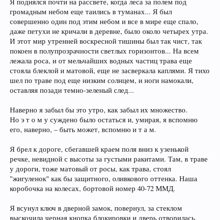
Я поднялся почти на рассвете, когда леса за полем под
громадным небом еще таились в туманах... Я был
совершенно один под этим небом и все в мире еще спало,
даже петухи не кричали в деревне, было около четырех утра.
И этот мир утренней воскресной тишины был так чист, так
покоен в полупрозрачности светлых горизонтов... На всем
лежала роса, и от мельчайших водных частиц трава еще
стояла блеклой и матовой, еще не засверкала каплями. Я тихо
шел по траве под еще низким солнцем, и ноги намокали,
оставляя позади темно-зеленый след...
Наверно я забыл бы это утро, как забыл их множество.
Но э т о м у суждено было остаться и, умирая, я вспомню
его, наверно, – быть может, вспомню и т а м.
Я брел к дороге, сбегавшей краем поля вниз к узенькой
речке, невидной с высоты за густыми ракитами. Там, в траве
у дороги, тоже матовый от росы, как трава, стоял
"жигуленок" как бы защитного, оливкового оттенка. Наша
коробочка на колесах, бортовой номер 40-72 ММД.
Я всунул ключ в дверной замок, повернул, за стеклом
выскочила черная кнопка блокировки и дверь отворилась.