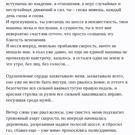
вступаешь во владение, в отношения, в игру случайных и
неслучайных движений и сил, ты – снова живешь, каждый
день снова и снова.
И проснувшись, ты улетаешь по шоссе в неизвестность, твоя
машина легка и послушна, в сущности, ты в этот миг
невероятно счастлив оттого, что просто сознаешь эту
благость мгновения.
Я несся вперед, невольно прибавляя скорость, ничто не
мешало мне, я ехал уже давно, но еще ни единой машины не
промахнуло навстречу, казалось, я остался один на земле в
это утро, без лиц, без голосов...
Одушевление сердца захватывало меня, захватывало всего,
оно уже не могло быть внутри, оно рвалось вовне, и оттого я
безотчетно все сильней вжимал тугую правую педаль, и
красная стрелка за рулем все сильней заваливалась вправо,
погуливая среди нулей...
Ветер слева уже рвал волосы, уже свистел, меня подхватил
тревожный азарт скорости, но впереди начиналась
деревенька, разрезанная надвое полосой шоссе, я сбросил
газ, сбавил еще – уже мимо проносились палисаднички,