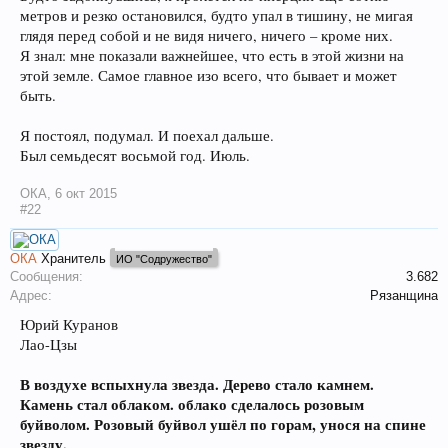
метров и резко остановился, будто упал в тишину, не мигая
глядя перед собой и не видя ничего, ничего – кроме них.
Я знал: мне показали важнейшее, что есть в этой жизни на
этой земле. Самое главное изо всего, что бывает и может
быть.
Я постоял, подумал. И поехал дальше.
Был семьдесят восьмой год. Июль.
ОКА
,
6 окт 2015
#22
ОКА
Хранитель
ИО "Содружество"
Сообщения:
3.682
Адрес:
Рязанщина
Юрий Куранов
Лао-Цзы
В воздухе вспыхнула звезда. Дерево стало камнем.
Камень стал облаком. облако сделалось розовым
буйволом. Розовый буйвол ушёл по горам, унося на спине
звезду.