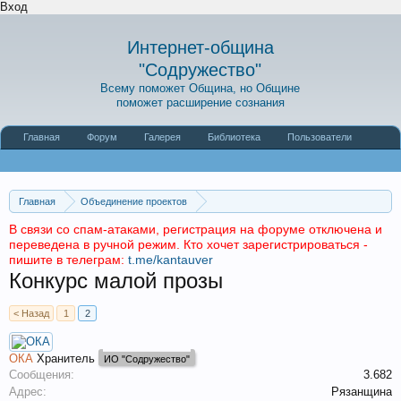
Вход
Интернет-община
"Содружество"
Всему поможет Община, но Общине
поможет расширение сознания
Главная
Форум
Галерея
Библиотека
Пользователи
Наши статьи
О сайте
Главная
Объединение проектов
Интернет-община "Содружество"
Форум «Литературный»
В связи со спам-атаками, регистрация на форуме отключена и
переведена в ручной режим. Кто хочет зарегистрироваться -
Лирическая новелла, как волшебство
пишите в телеграм:
t.me/kantauver
Конкурс малой прозы
< Назад
1
2
ОКА
Хранитель
ИО "Содружество"
Сообщения:
3.682
Адрес:
Рязанщина