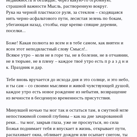
страшной важности Мысль, растворенную вокруг.
Рука на черной пластмассе руля, за стеклом – сходящаяся
нить черно-асфальтового пути, лесистая зелень по бокам,
убегающая назад, столбы, еще крепко спящие деревни,
поселки...
Боже! Какая полнота во всем и в тебе самом, как внятен и
ясен этот неподвластный слову Смысл!..
Всякое утро – коли не в горе ты, не в болезни, не в отчаянии,
не в тюрьме, не в плену – каждое твоё утро есть п р а з д н и
к. Праздник и дар.
Тебе вновь вручается до исхода дня и это солнце, и это небо,
и ты сам – со своими мыслями и живой чувствующей душой,
каждое утро есть новое рождение из небытия, возвращение
из вечности в бесценную временность присутствия.
Минувшей ночью ты мог так и остаться там, в смутной мгле
непостижимой сонной глубины – как на дне зачарованной
реки... ты мог, закрыв глаза, уже не проснуться, но сила
Божья поднимает тебя и впускает в жизнь, открывает пути,
распахивает окна, обливает дождем или осыпает снегом, ты