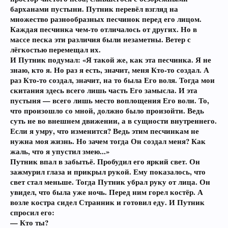
барханами пустыни. Путник перевёл взгляд на
множество разнообразных песчинок перед его лицом.
Каждая песчинка чем-то отличалось от других. Но в
массе песка эти различия были незаметны. Ветер с
лёгкостью перемещал их.
И Путник подумал: «Я такой же, как эта песчинка. Я не
знаю, кто я. Но раз я есть, значит, меня Кто-то создал. А
раз Кто-то создал, значит, на то была Его воля. Тогда мои
скитания здесь всего лишь часть Его замысла. И эта
пустыня — всего лишь место воплощения Его воли. То,
что произошло со мной, должно было произойти. Ведь
суть не во внешнем движении, а в сущности внутреннего.
Если я умру, что изменится? Ведь этим песчинкам не
нужна моя жизнь. Но зачем тогда Он создал меня? Как
жаль, что я упустил змею...»
Путник впал в забытьё. Пробудил его яркий свет. Он
зажмурил глаза и прикрыл рукой. Ему показалось, что
свет стал меньше. Тогда Путник убрал руку от лица. Он
увидел, что была уже ночь. Перед ним горел костёр. А
возле костра сидел Странник и готовил еду. И Путник
спросил его:
— Кто ты?