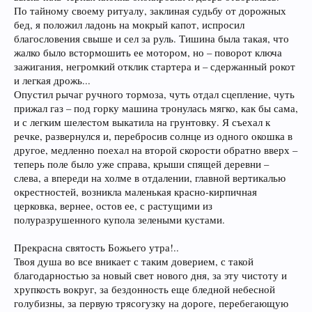
По тайному своему ритуалу, заклиная судьбу от дорожных
бед, я положил ладонь на мокрый капот, испросил
благословения свыше и сел за руль. Тишина была такая, что
жалко было встормошить ее мотором, но – поворот ключа
зажигания, негромкий отклик стартера и – сдержанный рокот
и легкая дрожь...
Опустил рычаг ручного тормоза, чуть отдал сцепление, чуть
прижал газ – под горку машина тронулась мягко, как бы сама,
и с легким шелестом выкатила на грунтовку. Я съехал к
речке, развернулся и, перебросив солнце из одного окошка в
другое, медленно поехал на второй скорости обратно вверх –
теперь поле было уже справа, крыши спящей деревни –
слева, а впереди на холме в отдалении, главной вертикалью
окрестностей, возникла маленькая красно-кирпичная
церковка, вернее, остов ее, с растущими из
полуразрушенного купола зелеными кустами.
Прекрасна святость Божьего утра!..
Твоя душа во все вникает с таким доверием, с такой
благодарностью за новый свет нового дня, за эту чистоту и
хрупкость вокруг, за бездонность еще бледной небесной
голубизны, за первую трясогузку на дороге, перебегающую