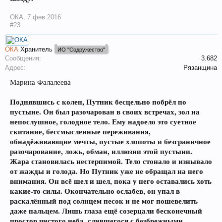
ОКА
,
7 фев 2016
#23
ОКА
Хранитель
ИО "Содружество"
Сообщения:
3.682
Адрес:
Рязанщина
Марина Фалалеева
Поднявшись с колен, Путник бесцельно побрёл по
пустыне. Он был разочарован в своих встречах, зол на
непослушное, голодное тело. Ему надоело это суетное
скитание, бессмысленные переживания,
обнадёживающие мечты, пустые хлопоты и безграничное
разочарование, ложь, обман, иллюзии этой пустыни.
Жара становилась нестерпимой. Тело стонало и изнывало
от жажды и голода. Но Путник уже не обращал на него
внимания. Он всё шел и шел, пока у него оставались хоть
какие-то силы. Окончательно ослабев, он упал в
раскалённый под солнцем песок и не мог пошевелить
даже пальцем. Лишь глаза ещё созерцали бесконечный
простор чистого неба, слившегося с безбрежными