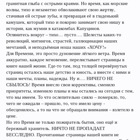
гранитная глыба с острыми краями. Но время, как морские
волны, тихо и незаметно обволакивают свою жертву,
стачивая ей острые зубы, и превращая её в гладенький
камушек, который тихо и покорно занимает свою нишу в
истории, как мумии в катакомбах Капуцинов.
Оглянитесь вокруг – тихо… пусто…. Шелесты каких-то
революций, митингов, страстей, галлюцинации наших
мечтаний, и неподъёмная ноша наших «ХОЧУ!»
Для Времени, это просто дуновение лёгкого ветра. Время
аккуратно, каждое мгновение, перелистывает страницы в
книге нашей жизни. Где-то там, под толщей перевёрнутых
страниц осталось наше детство и юность, а вместе с ними и
наши мечты, планы, надежды. Ну и…. НИЧЕГО НЕ
СБЫЛОСЬ! Время внесло свои коррективы, сменило
приоритеты, изменило планы и мы остались на сегодня с тем,
что мы имеем. То что ослепительно сияло – померкло, то,
чего не ожидали – пришло, то, что имело цену -
обесценилось, а то на что не обращали внимания – взлетело в
цене.
Но это Время не только пожиратель бытия, оно ещё и
бережный хранитель. НИЧТО НЕ ПРОПАДАЕТ
БЕССЛЕДНО. Прочитанные страницы нашей книги не