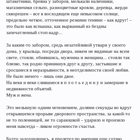
штакетники, бревна у заборов, мелькали наличники,
магазинчики сельпо, разноцветные кровли, деревца, жерди
скворешен – все в восходящем еще невысоком солнце,
предельно четкое, отточенное резкими тенями – как вдруг! –
это было как вспышка, как вырванный из бездны
запечатленный стоп-кадр...
За каким-то забором, средь незатейливой утвари у своего
дома, у крыльца, посреди двора, никем не видимые на всем
свете, стояли, обнявшись, мужчина и женщина... стояли так
близко, так родно приникнув друг к другу, застывшие и
сросшиеся в неразрывности, в неотделимости своей любви.
Не было ничего – лишь они двое.
На веки и веки слившиеся в п л о т ь е д и н у и замершие в
недвижности объятий.
Муж и жена.
Это мелькнуло одним мгновением, долями секунды во вдруг
открывшемся прорыве дворового пространства, за какой-то
не то поленницей, не то сараюшкой – ударило и пронзило
меня навсегда – ликом огромности счастья.
Будто задохнувшись, я пролетел по инерции еще сотню