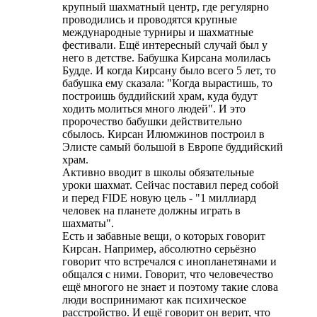
крупный шахматный центр, где регулярно
проводились и проводятся крупные
международные турниры и шахматные
фестивали. Ещё интересный случай был у
него в детстве. Бабушка Кирсана молилась
Будде. И когда Кирсану было всего 5 лет, то
бабушка ему сказала: "Когда вырастишь, то
построишь буддийский храм, куда будут
ходить молиться много людей". И это
пророчество бабушки действительно
сбылось. Кирсан Илюмжинов построил в
Элисте самый большой в Европе буддийский
храм.
Активно вводит в школы обязательные
уроки шахмат. Сейчас поставил перед собой
и перед FIDE новую цель - "1 миллиард
человек на планете должны играть в
шахматы".
Есть и забавные вещи, о которых говорит
Кирсан. Например, абсолютно серьёзно
говорит что встречался с инопланетянами и
общался с ними. Говорит, что человечество
ещё многого не знает и поэтому такие слова
люди воспринимают как психическое
расстройство. И ещё говорит он верит, что