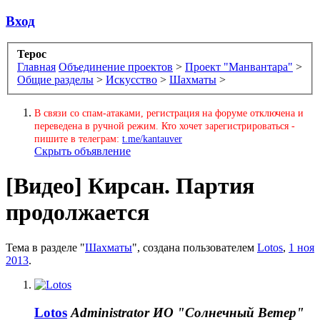
Вход
Терос
Главная
Объединение проектов
>
Проект "Манвантара"
>
Общие разделы
>
Искусство
>
Шахматы
>
В связи со спам-атаками, регистрация на форуме отключена и
переведена в ручной режим. Кто хочет зарегистрироваться -
пишите в телеграм:
t.me/kantauver
Скрыть объявление
[Видео]
Кирсан. Партия
продолжается
Тема в разделе "
Шахматы
", создана пользователем
Lotos
,
1 ноя
2013
.
Lotos
Administrator
ИО "Солнечный Ветер"