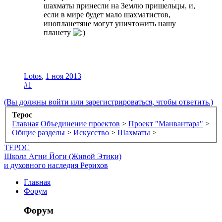
шахматы принесли на Землю пришельцы, и,
если в мире будет мало шахматистов,
инопланетяне могут уничтожить нашу
планету
Lotos
,
1 ноя 2013
#1
(Вы должны войти или зарегистрироваться, чтобы ответить.)
Терос
Главная
Объединение проектов
>
Проект "Манвантара"
>
Общие разделы
>
Искусство
>
Шахматы
>
ТЕРОС
Школа Агни Йоги (Живой Этики)
и духовного наследия Рерихов
Главная
Форум
Форум