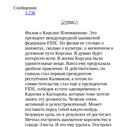
Сообщения:
3.238
Фильм о Кирсане Илюмжинове. Это
президент международной шахматной
федерации FIDE. Но фильм не столько о
шахматах, сколько о культуре, о жизненном и
духовном пути Кирсана. Я думаю будет
интересен всем. В жизни Кирсана были
удивительные вещи. Ванга ему предсказала
двойное правление. И действительно, он
сначала стал первым президентом
республики Калмыкия, а потом по
совместительству стал ещё и президентом
FIDE, победив кстати одновременно и
Карпова и Каспарова, которые тоже хотели
занять эту должность. Челвоек очень
активный и целеустремлённый. Может
поставить перед собой какую-нибудь
безумную цель, но в результате её достигает.
Мечтал построить шахматное королевство в
городе Элиста. И это ему удалось. Построил