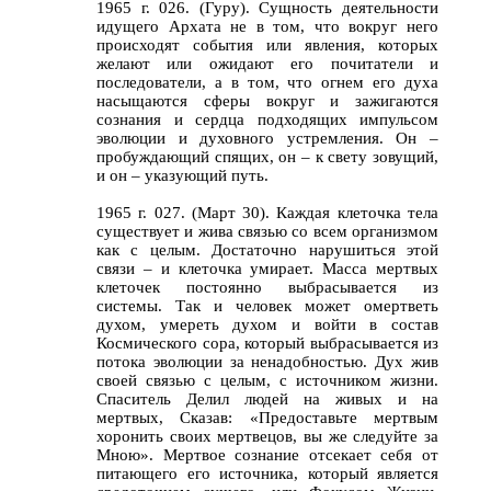
1965 г. 026. (Гуру). Сущность деятельности
идущего Архата не в том, что вокруг него
происходят события или явления, которых
желают или ожидают его почитатели и
последователи, а в том, что огнем его духа
насыщаются сферы вокруг и зажигаются
сознания и сердца подходящих импульсом
эволюции и духовного устремления. Он –
пробуждающий спящих, он – к свету зовущий,
и он – указующий путь.
1965 г. 027. (Март 30). Каждая клеточка тела
существует и жива связью со всем организмом
как с целым. Достаточно нарушиться этой
связи – и клеточка умирает. Масса мертвых
клеточек постоянно выбрасывается из
системы. Так и человек может омертветь
духом, умереть духом и войти в состав
Космического сора, который выбрасывается из
потока эволюции за ненадобностью. Дух жив
своей связью с целым, с источником жизни.
Спаситель Делил людей на живых и на
мертвых, Сказав: «Предоставьте мертвым
хоронить своих мертвецов, вы же следуйте за
Мною». Мертвое сознание отсекает себя от
питающего его источника, который является