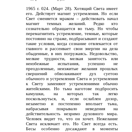
1965 г. 024. (Март 28). Хотящий Света имеет
его. Действует магнит устремления. Но если
Свет сменяется мраком – действовать начал
магнит темных желаний. Редко кто
сознательно обращается во тьму. Но чтобы
перемагнитить устремление, темные, которые
постоянно на страже, подбрасывают и создают
такие условия, когда сознание отвлекается от
главного и рассеивает свои энергии на дела
обыденные, в них погружаясь. Недовольство,
мелкие трудности, мелкая занятость или
неизбежные испытания, успешно не
преодоленные, неизжитые желания прошлых
свершений обволакивают дух суетою
обычного и устремления Света и устремления
к Свету заменяют устремлениями обычно
житейскими. Но тьма наготове подбросить
камушки, на которых так легко
поскользнуться, и, если ослаблен дозор,
незаметно и постепенно вползает тьма,
набрасывая покрывало неведения на
действительность незримо духовного мира.
Человек видит то, что он хочет. Нежелание
Света исключает его. Но Свет всегда есть.
Бесы особенно досаждают в моменты