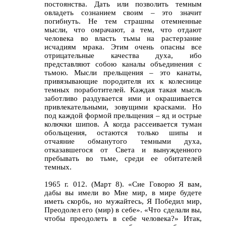
постоянства. Дать или позволить темным
овладеть сознанием своим – это значит
погибнуть. Не тем страшны отемненные
мысли, что омрачают, а тем, что отдают
человека во власть тьмы на растерзание
исчадиям мрака. Этим очень опасны все
отрицательные качества духа, ибо
представляют собою каналы объединения с
тьмою. Мысли прельщения – это канаты,
привязывающие породителя их к колеснице
темных поработителей. Каждая такая мысль
заботливо раздувается ими и окрашивается
привлекательными, зовущими красками. Но
под каждой формой прельщения – яд и острые
колючки шипов. А когда рассеивается туман
обольщения, остаются только шипы и
отчаяние обманутого темными духа,
отказавшегося от Света и вынужденного
пребывать во тьме, среди ее обитателей
темных.
1965 г. 012. (Март 8). «Сие Говорю Я вам,
дабы вы имели во Мне мир, в мире будете
иметь скорбь, но мужайтесь, Я Победил мир,
Преодолел его (мир) в себе». «Что сделали вы,
чтобы преодолеть в себе человека?» Итак,