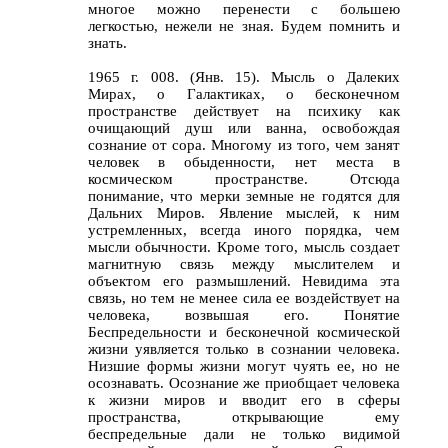
многое можно перенести с большею
легкостью, нежели не зная. Будем помнить и
знать.
1965 г. 008. (Янв. 15). Мысль о Далеких
Мирах, о Галактиках, о бесконечном
пространстве действует на психику как
очищающий душ или ванна, освобождая
сознание от сора. Многому из того, чем занят
человек в обыденности, нет места в
космическом пространстве. Отсюда
понимание, что мерки земные не годятся для
Дальних Миров. Явление мыслей, к ним
устремленных, всегда иного порядка, чем
мысли обычности. Кроме того, мысль создает
магнитную связь между мыслителем и
объектом его размышлений. Невидима эта
связь, но тем не менее сила ее воздействует на
человека, возвышая его. Понятие
Беспредельности и бесконечной космической
жизни уявляется только в сознании человека.
Низшие формы жизни могут чуять ее, но не
осознавать. Осознание же приобщает человека
к жизни миров и вводит его в сферы
пространства, открывающие ему
беспредельные дали не только видимой