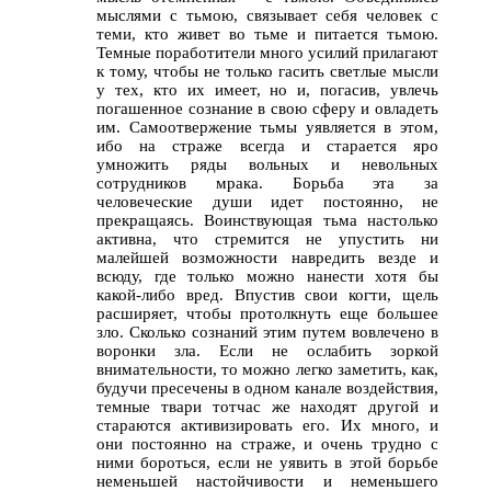
мыслями с тьмою, связывает себя человек с
теми, кто живет во тьме и питается тьмою.
Темные поработители много усилий прилагают
к тому, чтобы не только гасить светлые мысли
у тех, кто их имеет, но и, погасив, увлечь
погашенное сознание в свою сферу и овладеть
им. Самоотвержение тьмы уявляется в этом,
ибо на страже всегда и старается яро
умножить ряды вольных и невольных
сотрудников мрака. Борьба эта за
человеческие души идет постоянно, не
прекращаясь. Воинствующая тьма настолько
активна, что стремится не упустить ни
малейшей возможности навредить везде и
всюду, где только можно нанести хотя бы
какой-либо вред. Впустив свои когти, щель
расширяет, чтобы протолкнуть еще большее
зло. Сколько сознаний этим путем вовлечено в
воронки зла. Если не ослабить зоркой
внимательности, то можно легко заметить, как,
будучи пресечены в одном канале воздействия,
темные твари тотчас же находят другой и
стараются активизировать его. Их много, и
они постоянно на страже, и очень трудно с
ними бороться, если не уявить в этой борьбе
неменьшей настойчивости и неменьшего