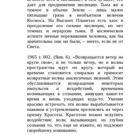
дает для продвижения эволюции. Тьма же и
темное в объеме Земли – лишь малое
пятнышко грязи в необъятном величии
Космоса. На Высших Планетах есть хаос и
преодоление его силами эволюции, но нет
темных и иерархии тьмы. В космическом
аспекте личные переживания человека, как бы
значительны они ни были, – ничто, если не от
Света.
1965 г. 002. (Янв. 6). «Возвращается ветер на
круги своя», и не только ветер, но и волны
пространства идут по кругу, который во
времени становится спиралью и приносит
возвратные волны аналогичных явлений. Этим
обуславливается возвращение некоторых
импульсов и воздействий, временами
возникающих в сознании, живущих какое-то
время и вновь уходящих куда-то. Умение
красиво встречать эти волны вырабатывается
навыком и устремлением преломлять их через
призму Красоты. Красотою можно искупить
воздействие волн, вызывающих из глубин
сознания то, что еще не изжито, но подлежит
скорейшему изживанию.