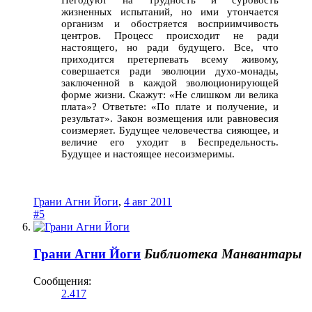
Негодуют на трудность и суровость
жизненных испытаний, но ими утончается
организм и обостряется восприимчивость
центров. Процесс происходит не ради
настоящего, но ради будущего. Все, что
приходится претерпевать всему живому,
совершается ради эволюции духо-монады,
заключенной в каждой эволюционирующей
форме жизни. Скажут: «Не слишком ли велика
плата»? Ответьте: «По плате и получение, и
результат». Закон возмещения или равновесия
соизмеряет. Будущее человечества сияющее, и
величие его уходит в Беспредельность.
Будущее и настоящее несоизмеримы.
Грани Агни Йоги
,
4 авг 2011
#5
Грани Агни Йоги
Библиотека Манвантары
Сообщения:
2.417