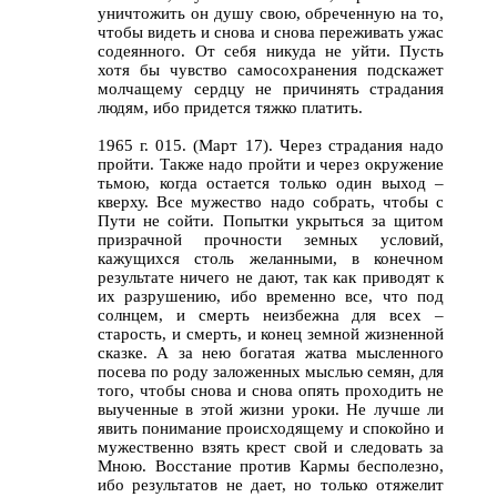
уничтожить он душу свою, обреченную на то,
чтобы видеть и снова и снова переживать ужас
содеянного. От себя никуда не уйти. Пусть
хотя бы чувство самосохранения подскажет
молчащему сердцу не причинять страдания
людям, ибо придется тяжко платить.
1965 г. 015. (Март 17). Через страдания надо
пройти. Также надо пройти и через окружение
тьмою, когда остается только один выход –
кверху. Все мужество надо собрать, чтобы с
Пути не сойти. Попытки укрыться за щитом
призрачной прочности земных условий,
кажущихся столь желанными, в конечном
результате ничего не дают, так как приводят к
их разрушению, ибо временно все, что под
солнцем, и смерть неизбежна для всех –
старость, и смерть, и конец земной жизненной
сказке. А за нею богатая жатва мысленного
посева по роду заложенных мыслью семян, для
того, чтобы снова и снова опять проходить не
выученные в этой жизни уроки. Не лучше ли
явить понимание происходящему и спокойно и
мужественно взять крест свой и следовать за
Мною. Восстание против Кармы бесполезно,
ибо результатов не дает, но только отяжелит