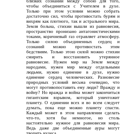
близких сознаний между собою для того,
чтобы объединиться с Учителем в духе.
Только при этом условии можно собрать
достаточно сил, чтобы противостать бурям и
вихрям как плотного, так и астрального мира.
Земля больна, стихии вышли из равновесия,
пространство пронизано антагонистическими
токами, коричневый газ отравляет атмосферу.
Только силою объединенных сердец и
сознаний можно противостать этим
бедствиям. Только этою силой можно стихии
смирить и восстановить утерянное
равновесие. Нужен мир на Земле между
народами, нужен мир между отдельными
людьми, нужно единение в духе, нужно
единение сердец человеческих. Разновесие
природных условий весьма очевидно, что
могут противопоставить ему люди? Вражду и
войну? Но вражда и война может закончиться
гигантским взрывом, который уничтожит
планету. О единении всех и во всем следует
думать, пока еще можно планету спасти.
Каждый может в этом направлении сделать
что-то, хотя бы немногое, но столь
настоятельно нужное для равновесия мира.
Ведь даже две объединенные ауры могут
творить чудеса.