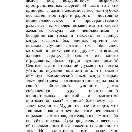
людей под воздействием незримых
пространственных энергий. И часто тот, кто
приобрел в жизни желаемое, все же глубоко
несчастен, ибо горе и радость – достояние
общечеловеческое, и пространственно
разделяет их человек независимо от своего
желания. Откуда же необъяснимая и
беспричинная тоска и тяжесть на сердце,
когда, казалось бы, личных причин нет
никаких. Лучшие платят тоже, ибо свет,
который в них, светит другим, отягощая
дающее сердце. И сколько их, много
страдавших, было среди лучших людей?
Сеятели зла и страданий думают от платы
уйти, но неужели полагают они, что можно
обмануть Космический Закон, когда каждым
злым действием закладывают они зерна зла в
своей собственной сущности, делая
собственную ауру носительницей
отрицательных энергий и магнитом
притяжения тьмы? Не делай ближнему зла –
завет мудрости. Мудрость знает и видит, что
творимое зло в конечном итоге непреложно
поражает самого злоделателя, а от самого себя
не уйти никуда. Иуда-предатель повесился,
ибо невыносима была тяжесть совершенного
зла. Но, уничтожив тело, разве мог