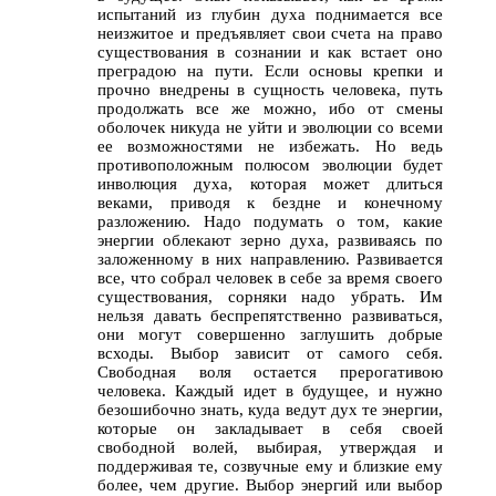
испытаний из глубин духа поднимается все
неизжитое и предъявляет свои счета на право
существования в сознании и как встает оно
преградою на пути. Если основы крепки и
прочно внедрены в сущность человека, путь
продолжать все же можно, ибо от смены
оболочек никуда не уйти и эволюции со всеми
ее возможностями не избежать. Но ведь
противоположным полюсом эволюции будет
инволюция духа, которая может длиться
веками, приводя к бездне и конечному
разложению. Надо подумать о том, какие
энергии облекают зерно духа, развиваясь по
заложенному в них направлению. Развивается
все, что собрал человек в себе за время своего
существования, сорняки надо убрать. Им
нельзя давать беспрепятственно развиваться,
они могут совершенно заглушить добрые
всходы. Выбор зависит от самого себя.
Свободная воля остается прерогативою
человека. Каждый идет в будущее, и нужно
безошибочно знать, куда ведут дух те энергии,
которые он закладывает в себя своей
свободной волей, выбирая, утверждая и
поддерживая те, созвучные ему и близкие ему
более, чем другие. Выбор энергий или выбор