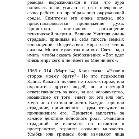
реакция, выражающаяся в том, что аура
поникает, огни угасают и свет прекращает
свою работу по преображению окружающей
среды. Симптомы эти очень опасны, ибо
приостанавливается продвижение духа.
Происходит постоянное расхищение
психической энергии. Великие Учителя очень
страдали, принимая на себя тягость земных
воплощений. Воздействия мира сего очень
сильны. Много мужества и много Света надо
иметь, чтобы сказать безбоязненно: «Вот идет
Князь мира сего и не имеет во Мне ничего».
1965 г. 014. (Март 14). Каин сказал: «Разве я
сторож моему брату?» Но это психология
Каина. Каждый человек не только сторож, или
охранитель других людей, но и несущий
ответственность за всех, за все человечество,
независимо от того, знает он это или нет,
хочет он этого или не хочет. Каждое горе или
страдание, причиненные людям, отзвучат на
причинившем его. Придется заплатить за
каждое действие подобного рода. Эманации
страданий не исчезают, но остаются в
пространстве, отравляя сознания множеств.
Улыбки или гримасы боли изменяют лица