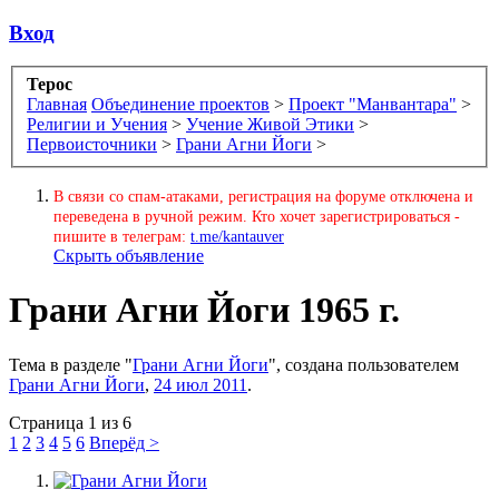
Вход
Терос
Главная
Объединение проектов
>
Проект "Манвантара"
>
Религии и Учения
>
Учение Живой Этики
>
Первоисточники
>
Грани Агни Йоги
>
В связи со спам-атаками, регистрация на форуме отключена и
переведена в ручной режим. Кто хочет зарегистрироваться -
пишите в телеграм:
t.me/kantauver
Скрыть объявление
Грани Агни Йоги 1965 г.
Тема в разделе "
Грани Агни Йоги
", создана пользователем
Грани Агни Йоги
,
24 июл 2011
.
Страница 1 из 6
1
2
3
4
5
6
Вперёд >