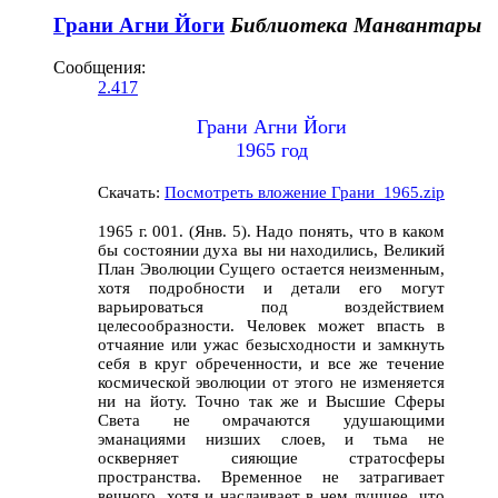
Грани Агни Йоги
Библиотека Манвантары
Сообщения:
2.417
Грани Агни Йоги
1965 год
Скачать:
Посмотреть вложение Грани_1965.zip
1965 г. 001. (Янв. 5). Надо понять, что в каком
бы состоянии духа вы ни находились, Великий
План Эволюции Сущего остается неизменным,
хотя подробности и детали его могут
варьироваться под воздействием
целесообразности. Человек может впасть в
отчаяние или ужас безысходности и замкнуть
себя в круг обреченности, и все же течение
космической эволюции от этого не изменяется
ни на йоту. Точно так же и Высшие Сферы
Света не омрачаются удушающими
эманациями низших слоев, и тьма не
оскверняет сияющие стратосферы
пространства. Временное не затрагивает
вечного, хотя и наслаивает в нем лучшее, что