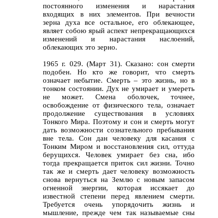
постоянного изменения и нарастания
входящих в них элементов. При вечности
зерна духа все остальное, его облекающее,
являет собою ярый аспект непрекращающихся
изменений и нарастания наслоений,
облекающих это зерно.
1965 г. 029. (Март 31). Сказано: сон смерти
подобен. Но кто же говорит, что смерть
означает небытие. Смерть – это жизнь, но в
тонком состоянии. Дух не умирает и умереть
не может. Смена оболочек, точнее,
освобождение от физического тела, означает
продолжение существования в условиях
Тонкого Мира. Поэтому и сон и смерть могут
дать возможности сознательного пребывания
вне тела. Сон дан человеку для касания с
Тонким Миром и восстановления сил, оттуда
берущихся. Человек умирает без сна, ибо
тогда прекращается приток сил жизни. Точно
так же и смерть дает человеку возможность
снова вернуться на Землю с новым запасом
огненной энергии, которая иссякает до
известной степени перед явлением смерти.
Требуется очень упорядочить жизнь и
мышление, прежде чем так называемые сны