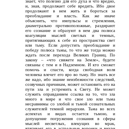
знает, что полезно для его духа и что вредно,
и, зная, продолжает себе вредить. Ибо двое
продолжают в нем жить и бороться за
преобладание и власть. Как же иначе
объяснить, что импульсы и стремления,
диаметрально противоположные, раздирают
его сознание и образуют в нем два полюса
коагуляции мыслей светлых и темных,
притягивающих к себе из пространства свет
или тьму. Если допустить преобладание и
победу полюса тьмы, то что же тогда можно
ждать после перехода Великих Границ. По
закону – «что свяжете на Земле», будете
связаны с тем и в Надземном. И кто сможет
помочь и спасти, когда свободная воля
человека влечет его яро во тьму. Но знать все
же надо, ибо знание неизбежности следствий,
созвучных причинам, может остановить его на
пути зла и устремить к Свету. Не может
служить оправданием ссылка на то, что зла
много в мире и что свое зло или тьма
несравнимы со злобой и тьмой сознательных
служителей темной иерархии. Тьма во всех
аспектах и видах остается тьмою, и
допущение погружения сознания в сферы
мыслей несветлых, влекущих во мрак,
втягивает его в астральные воронки и вихри