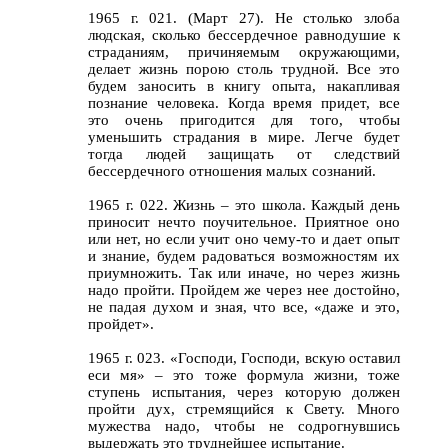
1965 г. 021. (Март 27). Не столько злоба
людская, сколько бессердечное равнодушие к
страданиям, причиняемым окружающими,
делает жизнь порою столь трудной. Все это
будем заносить в книгу опыта, накапливая
познание человека. Когда время придет, все
это очень пригодится для того, чтобы
уменьшить страдания в мире. Легче будет
тогда людей защищать от следствий
бессердечного отношения малых сознаний.
1965 г. 022. Жизнь – это школа. Каждый день
приносит нечто поучительное. Приятное оно
или нет, но если учит оно чему-то и дает опыт
и знание, будем радоваться возможностям их
приумножить. Так или иначе, но через жизнь
надо пройти. Пройдем же через нее достойно,
не падая духом и зная, что все, «даже и это,
пройдет».
1965 г. 023. «Господи, Господи, вскую оставил
еси мя» – это тоже формула жизни, тоже
ступень испытания, через которую должен
пройти дух, стремящийся к Свету. Много
мужества надо, чтобы не содрогнувшись
выдержать это труднейшее испытание.