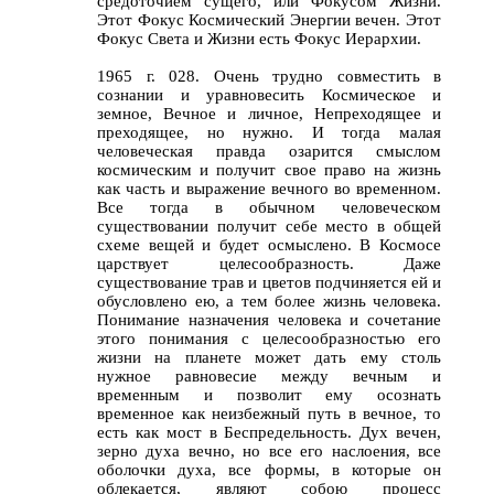
средоточием сущего, или Фокусом Жизни.
Этот Фокус Космический Энергии вечен. Этот
Фокус Света и Жизни есть Фокус Иерархии.
1965 г. 028. Очень трудно совместить в
сознании и уравновесить Космическое и
земное, Вечное и личное, Непреходящее и
преходящее, но нужно. И тогда малая
человеческая правда озарится смыслом
космическим и получит свое право на жизнь
как часть и выражение вечного во временном.
Все тогда в обычном человеческом
существовании получит себе место в общей
схеме вещей и будет осмыслено. В Космосе
царствует целесообразность. Даже
существование трав и цветов подчиняется ей и
обусловлено ею, а тем более жизнь человека.
Понимание назначения человека и сочетание
этого понимания с целесообразностью его
жизни на планете может дать ему столь
нужное равновесие между вечным и
временным и позволит ему осознать
временное как неизбежный путь в вечное, то
есть как мост в Беспредельность. Дух вечен,
зерно духа вечно, но все его наслоения, все
оболочки духа, все формы, в которые он
облекается, являют собою процесс