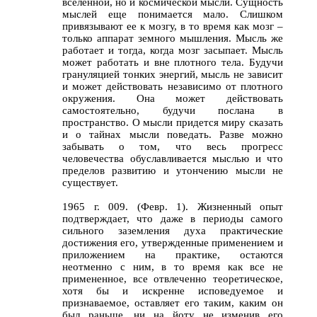
вселенной, но и космической мысли. Сущность
мыслей еще понимается мало. Слишком
привязывают ее к мозгу, в то время как мозг –
только аппарат земного мышления. Мысль же
работает и тогда, когда мозг засыпает. Мысль
может работать и вне плотного тела. Будучи
грануляцией тонких энергий, мысль не зависит
и может действовать независимо от плотного
окружения. Она может действовать
самостоятельно, будучи послана в
пространство. О мысли придется миру сказать
и о тайнах мысли поведать. Разве можно
забывать о том, что весь прогресс
человечества обуславливается мыслью и что
пределов развитию и утончению мысли не
существует.
1965 г. 009. (Февр. 1). Жизненный опыт
подтверждает, что даже в периоды самого
сильного заземления духа практические
достижения его, утвержденные применением и
приложением на практике, остаются
неотменно с ним, в то время как все не
примененное, все отвлеченно теоретическое,
хотя бы и искренне исповедуемое и
признаваемое, оставляет его таким, каким он
был раньше, ни на йоту не изменив его