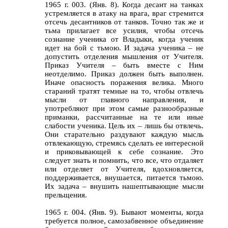
1965 г. 003. (Янв. 8). Когда десант на танках
устремляется в атаку на врага, враг стремится
отсечь десантников от танков. Точно так же и
тьма прилагает все усилия, чтобы отсечь
сознание ученика от Владыки, когда ученик
идет на бой с тьмою. И задача ученика – не
допустить отделения мышления от Учителя.
Приказ Учителя – быть вместе с Ним
неотделимо. Приказ должен быть выполнен.
Иначе опасность поражения велика. Много
стараний тратят темные на то, чтобы отвлечь
мысли от главного направления, и
употребляют при этом самые разнообразные
приманки, рассчитанные на те или иные
слабости ученика. Цель их – лишь бы отвлечь.
Они старательно раздувают каждую мысль
отвлекающую, стремясь сделать ее интересной
и приковывающей к себе сознание. Это
следует знать и помнить, что все, что отдаляет
или отделяет от Учителя, вдохновляется,
поддерживается, внушается, питается тьмою.
Их задача – внушить нашептывающие мысли
прельщения.
1965 г. 004. (Янв. 9). Бывают моменты, когда
требуется полное, самозабвенное объединение