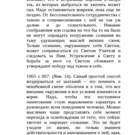
зла, из которых выбраться не хватить может
сил. Надо остановиться вовремя, пока еще не
поздно. От бессознательного сотрудничества с
тьмою и соприкосновения с ней не так уж
далеко и до сознательного. Никакие
соображения или ссылки на что бы то ни было
не могут оправдать погружение сознания во
тьму удушающих мыслей низших слоев.
Только сознание, окружающее себя Светом,
может соприкасаться со Светом Учителя и
следовать за Ним. Устремление к Свету и
борьба за него со Светом сближают и
утверждают победу над тьмою в себе.
1965 г. 007. (Янв. 14). Самый простой способ
воздержаться от шатаний – это помнить о
неизбежной смене оболочек и о том, что все
внешние окружения и все условия изменятся в
корне. Надо, чтобы это постоянное
памятование стало выражением характера и
руководило всем поведением человека. Можно
мысленно чаще представлять себе момент
перехода и освобождения от того, что сейчас
тяготит и омрачает сознание. Это не будет
уходом от жизни, но только знанием
действительности и напоминанием о ней; зная,