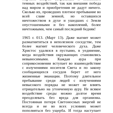
темных воздействий, так как внешняя победа
над миром и приобретения не дадут ничего.
Сколько их, проведших плотное пребывание во
всей славе земной, но оставшихся
ничтожеством в духе и ушедших с Земли
опустошенными и без накоплений, более
ничтожными, чем самый последний бедняк!
1965 г. 013. (Март 13). Даже магнит может
размагнититься в неполезном соседстве, тем
более магнит человеческого духа. Даже
Христос удалялся в пустыню, в уединение,
когда воздействия окружающих становились
невыносимыми. Каждая аура при
соприкосновении вступает во взаимодействие
с излучениями носителя Света и по закону
сообщающихся сосудов берет от него
жизненные эманации. Поэтому длительное
пребывание среди людей с излучениями
невысокого порядка не может не влиять
отрицательно на утонченную ауру. Не всякое
воздействие среды можно долгое время
преодолевать без вреда для организма.
Постоянная потеря Светоносных энергий не
всегда и не во всех условиях может
пополняться без ущерба. И тогда наступает