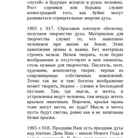
«путей» в будущее всецело в руках человека.
Рост сорняков или бурьяна служит
иллюстрацией того, как буйно могут
развиваться отрицательные энергии духа.
1965 г. 017. Сбрасывая плотную оболочку,
получаем творчество духа. Материалом для
творчества служит то, что накоплено
человеком при жизни на Земле. Этим
накопления ценны и важны. Без материала
строить нельзя. Нечем творить, если бедно
воображение и отсутствуют в нем элементы,
столь нужные для творчества. Писатель, поэт,
художник, композитор творят, черпая из
сокровищницы собственных накоплений.
Точно так же и там: богатое воображение
может творить, бедное – словно в бесплодной
пустыне. Там, где мысль, и мечта, и
устремленья ведут человека, там некуда лететь
крыльев лишенным. Впрочем, крылья мрака
тоже могут нести, но куда? Мысль и мечта
пусть будут светлы, равно как и не запятнаны
белые крылья.
1965 г. 018. Праздник Наш есть праздник духа
над плотью. День Наш – начало Нового Года и