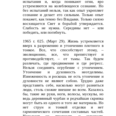
испытания и, когда поникают огни, яро
устремляются на колеблющееся сознание. Но
без испытаний нельзя, так как опыт укрепляет
сознание и делает его сильным. Только опыт
покажет, как темно без Владыки. Только силою
восхищается Свет и борьбой утверждается.
Слабость не нужна. Середины нет – или
победить, или погибнуть.
1965 г. 025. (Март 29). Жизнь устремляется
вверх к разрежению и утончению плотного в
тонкое. Все, что способствует этому, –
эволюционно, все, что препятствует и
противодействует, – от тьмы. Так будем
различать, где продвижение и где регресс.
Нельзя соединять огрубение с утончением.
Утончение и духовность неотделимы.
Изнеженность и роскошь не есть утончение и
духовности не являют собою. Трудно даже
представить себе, насколько могут разниться
люди, столь схожие внешне во всем. Казалось
бы, такие же руки, ноги, волосы, мускулы, но
ведь деревянный чурбан и редчайшая скрипка
могут быть из одного и того же материала. Но
нет струн и тонкой отделки и нет
гармонического сочетания составных частей.