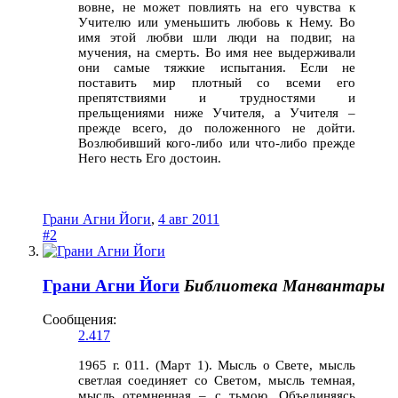
вовне, не может повлиять на его чувства к
Учителю или уменьшить любовь к Нему. Во
имя этой любви шли люди на подвиг, на
мучения, на смерть. Во имя нее выдерживали
они самые тяжкие испытания. Если не
поставить мир плотный со всеми его
препятствиями и трудностями и
прельщениями ниже Учителя, а Учителя –
прежде всего, до положенного не дойти.
Возлюбивший кого-либо или что-либо прежде
Него несть Его достоин.
Грани Агни Йоги
,
4 авг 2011
#2
Грани Агни Йоги
Библиотека Манвантары
Сообщения:
2.417
1965 г. 011. (Март 1). Мысль о Свете, мысль
светлая соединяет со Светом, мысль темная,
мысль отемненная – с тьмою. Объединяясь