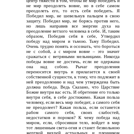
центр тяжести в том, чтобы не мир победить и
не мир преодолеть вовне, но в себе самом
преодолеть его, то есть себя победить. Я
Победил мир, не шевельнув пальцем в свою
защиту. Победил мир, не борясь против него,
но лишь направив все энергии духа на
преодоление ветхого человека в себе. И, таким
образом, Победив себя в себе, Утвердил
победу над миром и тьмою. Тьму Победил.
Очень трудно понять и осознать, что бороться
не с собой, а с миром вовне – это значит
сражаться с ветряными мельницами. Никогда
победы вовне не достичь, если не одержана
она над собою. Рычаг преодоления
переносится внутрь и прилагается к своей
собственной сущности, к тому, что подлежит в
ней преодолению и над чем утверждена быть
должна победа. Ведь Сказано, что Царствие
Божие внутри вас есть. И обретение его только
внутри себя, в себе достижимо. Какая польза
человеку, если весь мир победит, а самого себя
не преодолеет? Какая польза, если останется
рабом самого себя, своих слабостей,
недостатков и пороков? К чему победа над
миром, если, сбросивши тело, войдет в мир
тот лишенным света-огня и станет безвольною
жертвой вихрей астральных и пленником