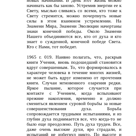
новых начинаний. В День этот жизнь можно
начинать как бы заново. Устремив энергии ее к
Свету, мыслью сливаясь со всеми, кто тоже к
Свету стремится, можно почерпнуть новые
силы в этом взаимном устремлении. На
Знамени Мира, Знамени Эволюции начертаны
знаки конечной победы. Около Знамени
Нашего объединяются все, кто от духа и кто
знает о сужденной, конечной победе Света.
Кто с Нами, тот победит.
1965 г. 019. Наивно полагать, что, раскрыв
книги Учения, вновь подошедший становится
вдруг совершенным. То, что формировалось в
характере человека в течение многих жизней,
не может быть вдруг изменено от прочтения
книги. Случаи мгновенного озарения редки.
Яркое пылание, которое случается при
контакте с Учением, когда вспыхивают
прежние накопления, временно и должно
смениться явлением суровой борьбы за новые
совершенствования духа. Борьба
сопровождается трудными испытаниями, и из
глубин духа поднимается все, что когда-то не
было еще преодолено. Путь духа труден. Все,
даже очень высокие духи, яро страдали, и
испытаний не избегнул никто. По высоте и