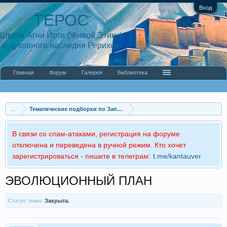
Вход
ТЕРОС
Школа Агни Йоги (Живой Этики)
и духовного наследия Рерихов
Главная
Форум
Галерея
Библиотека
...
Тематические подборки по Записям Учения Живой Этик
В связи со спам-атаками, регистрация на форуме
отключена и переведена в ручной режим. Кто хочет
зарегистрироваться - пишите в телеграм:
t.me/kantauver
ЭВОЛЮЦИОННЫЙ ПЛАН
Статус темы:
Закрыта.