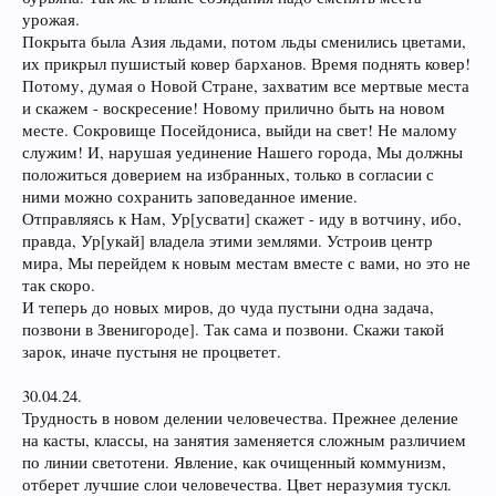
урожая.
Покрыта была Азия льдами, потом льды сменились цветами,
их прикрыл пушистый ковер барханов. Время поднять ковер!
Потому, думая о Новой Стране, захватим все мертвые места
и скажем - воскресение! Новому прилично быть на новом
месте. Сокровище Посейдониса, выйди на свет! Не малому
служим! И, нарушая уединение Нашего города, Мы должны
положиться доверием на избранных, только в согласии с
ними можно сохранить заповеданное имение.
Отправляясь к Нам, Ур[усвати] скажет - иду в вотчину, ибо,
правда, Ур[укай] владела этими землями. Устроив центр
мира, Мы перейдем к новым местам вместе с вами, но это не
так скоро.
И теперь до новых миров, до чуда пустыни одна задача,
позвони в Звенигороде]. Так сама и позвони. Скажи такой
зарок, иначе пустыня не процветет.
30.04.24.
Трудность в новом делении человечества. Прежнее деление
на касты, классы, на занятия заменяется сложным различием
по линии светотени. Явление, как очищенный коммунизм,
отберет лучшие слои человечества. Цвет неразумия тускл.