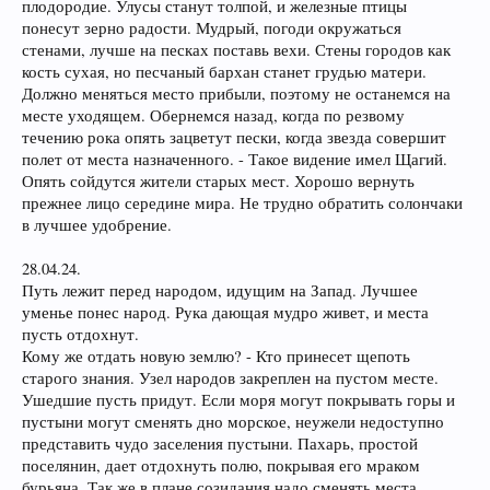
плодородие. Улусы станут толпой, и железные птицы
понесут зерно радости. Мудрый, погоди окружаться
стенами, лучше на песках поставь вехи. Стены городов как
кость сухая, но песчаный бархан станет грудью матери.
Должно меняться место прибыли, поэтому не останемся на
месте уходящем. Обернемся назад, когда по резвому
течению рока опять зацветут пески, когда звезда совершит
полет от места назначенного. - Такое видение имел Щагий.
Опять сойдутся жители старых мест. Хорошо вернуть
прежнее лицо середине мира. Не трудно обратить солончаки
в лучшее удобрение.
28.04.24.
Путь лежит перед народом, идущим на Запад. Лучшее
уменье понес народ. Рука дающая мудро живет, и места
пусть отдохнут.
Кому же отдать новую землю? - Кто принесет щепоть
старого знания. Узел народов закреплен на пустом месте.
Ушедшие пусть придут. Если моря могут покрывать горы и
пустыни могут сменять дно морское, неужели недоступно
представить чудо заселения пустыни. Пахарь, простой
поселянин, дает отдохнуть полю, покрывая его мраком
бурьяна. Так же в плане созидания надо сменять места