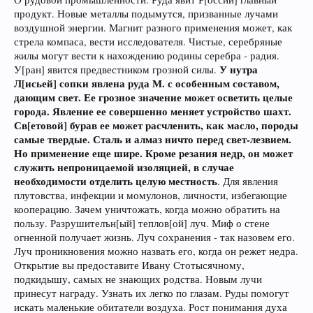
продукт. Новые металлы подымутся, призванные лучами
воздушной энергии. Магнит разного применения может, как
стрела компаса, вести исследователя. Чистые, серебряные
жилы могут вести к нахождению родины серебра - радия.
У нутра
У[ран] явится предвестником грозной силы.
Л[исьей] сопки явлена руда М. с особенным составом,
дающим свет. Ее грозное значение может осветить целые
города. Явление ее совершенно меняет устройство шахт.
Св[етовой] бурав ее может расчленить, как масло, породы
самые твердые. Сталь и алмаз ничто перед свет-лезвием.
Но применение еще шире. Кроме резания недр, он может
служить непроницаемой изоляцией, в случае
необходимости отделить целую местность
. Для явления
плутовства, инфекции и момулонов, личности, избегающие
кооперацию. Зачем уничтожать, когда можно обратить на
пользу. Разрушителън[ый] теплов[ой] луч. Миф о стене
огненной получает жизнь. Луч сохранения - так назовем его.
Луч проникновения можно назвать его, когда он режет недра.
Открытие вы предоставите Ивану Стотысячному,
подкидышу, самых не знающих родства. Новым лучи
принесут награду. Узнать их легко по глазам. Руды помогут
искать маленькие обитатели воздуха. Рост понимания духа