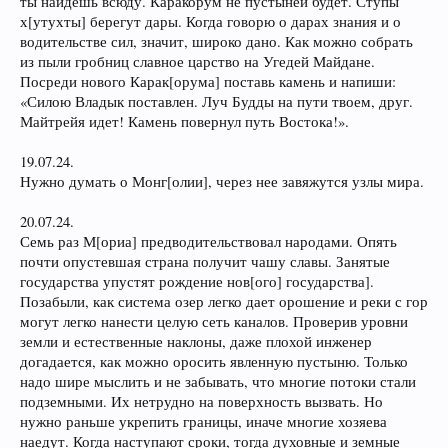
ты найдешь всюду. Каракорум не пустыней будет. Ступы
х[утухты] берегут дары. Когда говорю о дарах знания и о
водительстве сил, значит, широко дано. Как можно собрать
из пыли гробниц славное царство на Угедей Майдане.
Посреди нового Карак[орума] поставь камень и напиши:
«Силою Владык поставлен. Луч Будды на пути твоем, друг.
Майтрейя идет! Камень повернул путь Востока!».
19.07.24.
Нужно думать о Монг[олии], через нее завяжутся узлы мира.
20.07.24.
Семь раз М[ориа] предводительствовал народами. Опять
почти опустевшая страна получит чашу славы. Занятые
государства упустят рождение нов[ого] государства].
Позабыли, как система озер легко дает орошение и реки с гор
могут легко нанести целую сеть каналов. Проверив уровни
земли и естественные наклоны, даже плохой инженер
догадается, как можно оросить явленную пустыню. Только
надо шире мыслить и не забывать, что многие потоки стали
подземными. Их нетрудно на поверхность вызвать. Но
нужно раньше укрепить границы, иначе многие хозяева
наедут. Когда наступают сроки, тогда духовные и земные