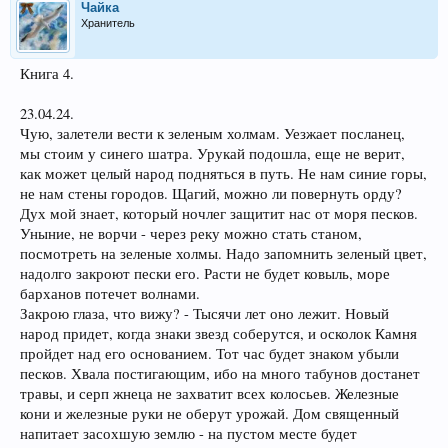
Чайка
Хранитель
Книга 4.
23.04.24.
Чую, залетели вести к зеленым холмам. Уезжает посланец,
мы стоим у синего шатра. Урукай подошла, еще не верит,
как может целый народ подняться в путь. Не нам синие горы,
не нам стены городов. Щагий, можно ли повернуть орду?
Дух мой знает, который ночлег защитит нас от моря песков.
Уныние, не ворчи - через реку можно стать станом,
посмотреть на зеленые холмы. Надо запомнить зеленый цвет,
надолго закроют пески его. Расти не будет ковыль, море
барханов потечет волнами.
Закрою глаза, что вижу? - Тысячи лет оно лежит. Новый
народ придет, когда знаки звезд соберутся, и осколок Камня
пройдет над его основанием. Тот час будет знаком убыли
песков. Хвала постигающим, ибо на много табунов достанет
травы, и серп жнеца не захватит всех колосьев. Железные
кони и железные руки не оберут урожай. Дом священный
напитает засохшую землю - на пустом месте будет