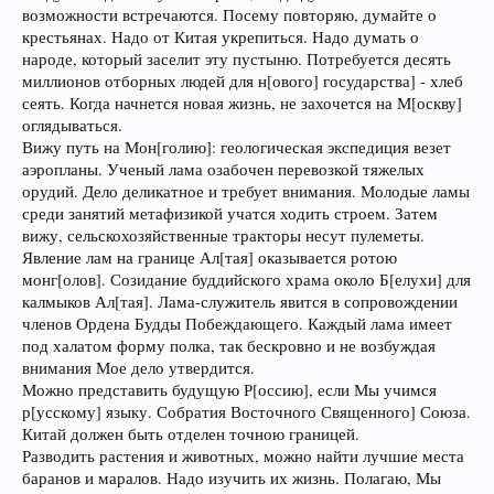
возможности встречаются. Посему повторяю, думайте о
крестьянах. Надо от Китая укрепиться. Надо думать о
народе, который заселит эту пустыню. Потребуется десять
миллионов отборных людей для н[ового] государства] - хлеб
сеять. Когда начнется новая жизнь, не захочется на М[оскву]
оглядываться.
Вижу путь на Мон[голию]: геологическая экспедиция везет
аэропланы. Ученый лама озабочен перевозкой тяжелых
орудий. Дело деликатное и требует внимания. Молодые ламы
среди занятий метафизикой учатся ходить строем. Затем
вижу, сельскохозяйственные тракторы несут пулеметы.
Явление лам на границе Ал[тая] оказывается ротою
монг[олов]. Созидание буддийского храма около Б[елухи] для
калмыков Ал[тая]. Лама-служитель явится в сопровождении
членов Ордена Будды Побеждающего. Каждый лама имеет
под халатом форму полка, так бескровно и не возбуждая
внимания Мое дело утвердится.
Можно представить будущую Р[оссию], если Мы учимся
р[усскому] языку. Собратия Восточного Священного] Союза.
Китай должен быть отделен точною границей.
Разводить растения и животных, можно найти лучшие места
баранов и маралов. Надо изучить их жизнь. Полагаю, Мы