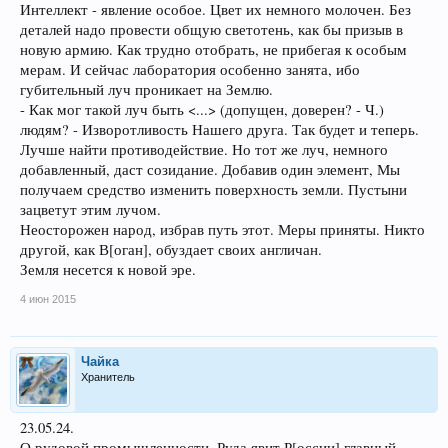
Интеллект - явление особое. Цвет их немного молочен. Без
деталей надо провести общую светотень, как бы призыв в
новую армию. Как трудно отобрать, не прибегая к особым
мерам. И сейчас лаборатория особенно занята, ибо
губительный луч проникает на Землю.
- Как мог такой луч быть <...> (допущен, доверен? - Ч.)
людям? - Изворотливость Нашего друга. Так будет и теперь.
Лучше найти противодействие. Но тот же луч, немного
добавленный, даст созидание. Добавив один элемент, Мы
получаем средство изменить поверхность земли. Пустыни
зацветут этим лучом.
Неосторожен народ, избрав путь этот. Меры приняты. Никто
другой, как В[оган], обуздает своих англичан.
Земля несется к новой эре.
4 июн 2015
Чайка
Хранитель
23.05.24.
О рудовой промышленности. Руда явит Р[оссии] главный