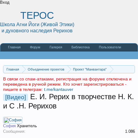
Вход
ТЕРОС
Школа Агни Йоги (Живой Этики)
и духовного наследия Рерихов
Главная
Форум
Галерея
Библиотека
Пользователи
Наши статьи
О сайте
Главная
Объединение проектов
Проект "Манвантара"
Религии и Учения
Учение Живой Этики
Статьи и видео
Архив
В связи со спам-атаками, регистрация на форуме отключена и
переведена в ручной режим. Кто хочет зарегистрироваться -
пишите в телеграм:
t.me/kantauver
Е. И. Рерих в творчестве Н. К.
[Видео]
и С .Н. Рерихов
София
Хранитель
Сообщения:
1.086