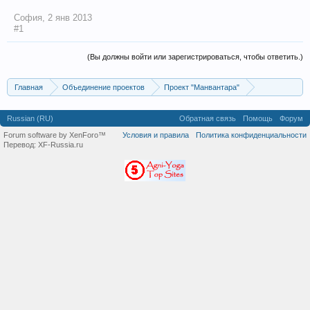
София
,
2 янв 2013
#1
(Вы должны войти или зарегистрироваться, чтобы ответить.)
Главная
Объединение проектов
Проект "Манвантара"
Религии и Учения
Учение Живой Этики
Статьи и видео
Архив
Russian (RU)
Обратная связь
Помощь
Форум
Forum software by XenForo™
Условия и правила
Политика конфиденциальности
Перевод:
XF-Russia.ru