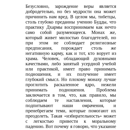
Безусловно, зарождение веры является
добродетелью, но без мудрости она может
причинить нам вред. В целом мы, тибетцы,
столь глубоко преданны учению Будды, что
практику Дхармы воспринимаем как нечто
само собой разумеющееся. Монах же,
который живет милостью благодетелей, но
при этом не соблюдает религиозные
предписания, порождает столь же
негативную карму, как и тот, кто ворует из
храма. Человек, обладающий духовными
качествами, либо занятый усердной учебой
или практикой, имеет право принимать
подношения, и их получение имеет
глубокий смысл. Но плохому монаху лучше
проглотить раскаленное ядро, нежели
принимать подношения. Проблема
заключается в том, что, как правило, мы
соблюдаем те наставления, которые
подпитывают наши омрачения, и
пренебрегаем теми, которые помогают их
преодолеть. Такая «избирательность» может
с легкостью привести к моральному
падению. Вот почему я говорю, что указание