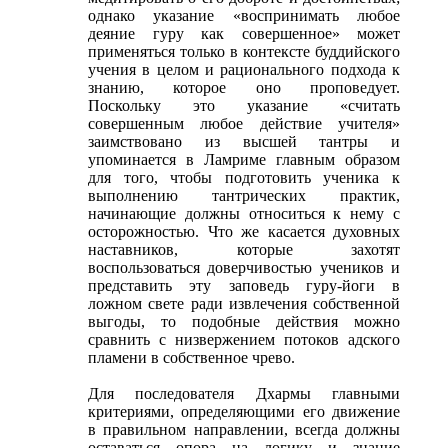
однако указание «воспринимать любое
деяние гуру как совершенное» может
применяться только в контексте буддийского
учения в целом и рационального подхода к
знанию, которое оно проповедует.
Поскольку это указание «считать
совершенным любое действие учителя»
заимствовано из высшей тантры и
упоминается в Ламриме главным образом
для того, чтобы подготовить ученика к
выполнению тантрических практик,
начинающие должны относиться к нему с
осторожностью. Что же касается духовных
наставников, которые захотят
воспользоваться доверчивостью учеников и
представить эту заповедь гуру-йоги в
ложном свете ради извлечения собственной
выгоды, то подобные действия можно
сравнить с низвержением потоков адского
пламени в собственное чрево.
Для последователя Дхармы главными
критериями, определяющими его движение
в правильном направлении, всегда должны
оставаться опора на логику и знание