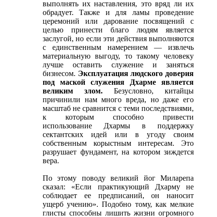
выполнять их наставления, это вряд ли их
обрадует. Также и для ламы проведение
церемоний или дарование посвящений с
целью принести благо людям является
заслугой, но если эти действия выполняются
с единственным намерением ― извлечь
материальную выгоду, то такому человеку
лучше оставить служение и заняться
бизнесом.
Эксплуатация людского доверия
под маской служения Дхарме является
великим злом.
Безусловно, китайцы
причинили нам много вреда, но даже его
масштаб не сравнится с теми последствиями,
к которым способно привести
использование Дхармы в поддержку
сектантских идей или в угоду своим
собственным корыстным интересам. Это
разрушает фундамент, на котором зиждется
вера.
По этому поводу великий йог Миларепа
сказал: «Если практикующий Дхарму не
соблюдает ее предписаний, он наносит
ущерб учению». Подобно тому, как мелкие
глисты способны лишить жизни огромного