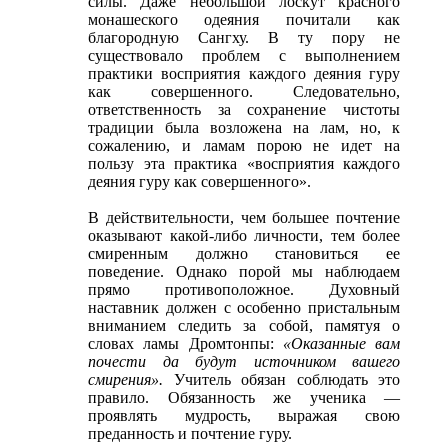
силы. Даже небольшой лоскут красного
монашеского одеяния почитали как
благородную Сангху. В ту пору не
существовало проблем с выполнением
практики восприятия каждого деяния гуру
как совершенного. Следовательно,
ответственность за сохранение чистоты
традиции была возложена на лам, но, к
сожалению, и ламам порою не идет на
пользу эта практика «восприятия каждого
деяния гуру как совершенного».
В действительности, чем большее почтение
оказывают какой-либо личности, тем более
смиренным должно становиться ее
поведение. Однако порой мы наблюдаем
прямо противоположное. Духовный
наставник должен с особенно пристальным
вниманием следить за собой, памятуя о
словах ламы Дромтонпы:
«Оказанные вам
почести да будут источником вашего
смирения».
Учитель обязан соблюдать это
правило. Обязанность же ученика ―
проявлять мудрость, выражая свою
преданность и почтение гуру.