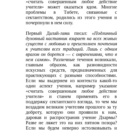
«считать совершенным любое действие
учителя» может оказаться ядом. Многие
проблемы в Тибете, связанные с
сектантством, родились из этого учения и
почерпнули в нем силу.
Первый Далай-лама писал:
«Подлинный
духовный наставник взирает на всех живых
существ с любовью и преисполнен почтения
к учителям всех традиций. Лишь с одним
врагом он борется ― с омрачениями, что в
нем самом».
Различные течения возникали,
главным образом, как разновидности
искусных средств, предназначенных для
практикующих с разными способностями.
Если мы выдернем из контекста какой-то
один аспект учения, например указание
«считать совершенным любое действие
учителя» и станем применять его в
поддержку сектантского взгляда, то чем мы
воздадим великим учителям прошлого за ту
доброту, которую они проявили к нам,
даровав и распространив учение Дхармы?
Разве не ляжет это на них пятном позора?
Если мы будем неверно истолковывать и