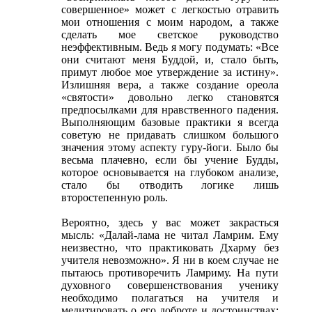
совершенное» может с легкостью отравить
мои отношения с моим народом, а также
сделать мое светское руководство
неэффективным. Ведь я могу подумать: «Все
они считают меня Буддой, и, стало быть,
примут любое мое утверждение за истину».
Излишняя вера, а также создание ореола
«святости» довольно легко становятся
предпосылками для нравственного падения.
Выполняющим базовые практики я всегда
советую не придавать слишком большого
значения этому аспекту гуру-йоги. Было бы
весьма плачевно, если бы учение Будды,
которое основывается на глубоком анализе,
стало бы отводить логике лишь
второстепенную роль.
Вероятно, здесь у вас может закрасться
мысль: «Далай-лама не читал Ламрим. Ему
неизвестно, что практиковать Дхарму без
учителя невозможно». Я ни в коем случае не
пытаюсь противоречить Ламриму. На пути
духовного совершенствования ученику
необходимо полагаться на учителя и
медитировать о его доброте и достоинствах;