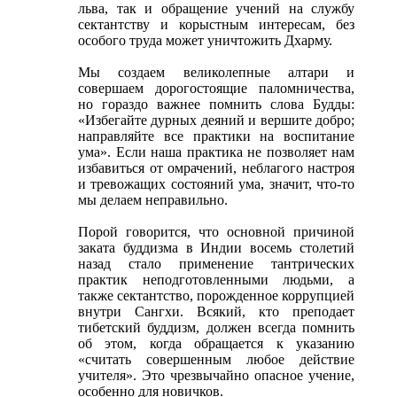
льва, так и обращение учений на службу
сектантству и корыстным интересам, без
особого труда может уничтожить Дхарму.
Мы создаем великолепные алтари и
совершаем дорогостоящие паломничества,
но гораздо важнее помнить слова Будды:
«Избегайте дурных деяний и вершите добро;
направляйте все практики на воспитание
ума». Если наша практика не позволяет нам
избавиться от омрачений, неблагого настроя
и тревожащих состояний ума, значит, что-то
мы делаем неправильно.
Порой говорится, что основной причиной
заката буддизма в Индии восемь столетий
назад стало применение тантрических
практик неподготовленными людьми, а
также сектантство, порожденное коррупцией
внутри Сангхи. Всякий, кто преподает
тибетский буддизм, должен всегда помнить
об этом, когда обращается к указанию
«считать совершенным любое действие
учителя». Это чрезвычайно опасное учение,
особенно для новичков.