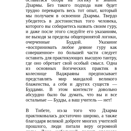
Дхармы. Без такого подхода нам будет
трудно переварить весь тот опыт, который
мы получаем в освоении Дхармы. Твердо
убедитесь в достоинствах того человека,
которого вы собираетесь назвать своим гуру,
и даже после этого следуйте его указаниям,
не выходя за пределы общепринятой логики,
очерченные Буддой. Указание
«воспринимать любое деяние гуру как
совершенное» по большей части следует
оставить для практикующих высшую тантру,
где оно обретает свой особый смысл. Одна
из основных йогических практик в
колеснице Ваджраяны предписывает
представлять мир мандалой великого
блаженства, а себя и других существ ―
Буддами. В этом контексте довольно
абсурдно было бы думать, что вы и все
остальные ― Будды, а ваш учитель ― нет!
В Тибете, из-за того что Дхарма
практиковалась достаточно широко, а также
благодаря великой доброте многих учителей
прошлого, люди питали веру огромной