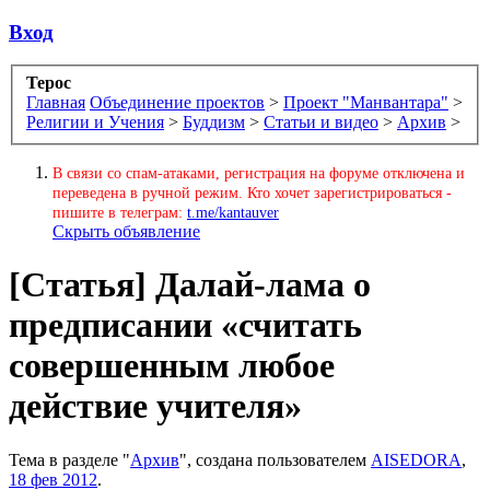
Вход
Терос
Главная
Объединение проектов
>
Проект "Манвантара"
>
Религии и Учения
>
Буддизм
>
Статьи и видео
>
Архив
>
В связи со спам-атаками, регистрация на форуме отключена и
переведена в ручной режим. Кто хочет зарегистрироваться -
пишите в телеграм:
t.me/kantauver
Скрыть объявление
[Статья]
Далай-лама о
предписании «считать
совершенным любое
действие учителя»
Тема в разделе "
Архив
", создана пользователем
AISEDORA
,
18 фев 2012
.