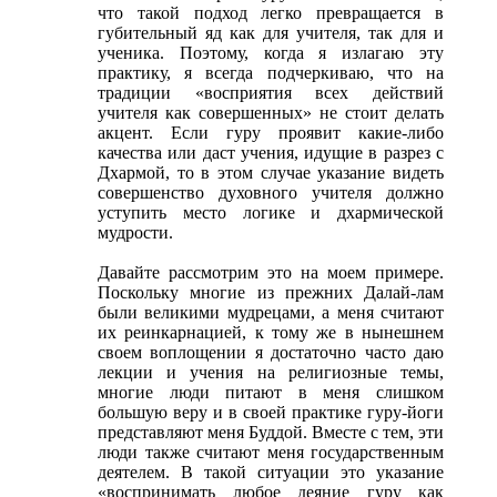
что такой подход легко превращается в
губительный яд как для учителя, так для и
ученика. Поэтому, когда я излагаю эту
практику, я всегда подчеркиваю, что на
традиции «восприятия всех действий
учителя как совершенных» не стоит делать
акцент. Если гуру проявит какие-либо
качества или даст учения, идущие в разрез с
Дхармой, то в этом случае указание видеть
совершенство духовного учителя должно
уступить место логике и дхармической
мудрости.
Давайте рассмотрим это на моем примере.
Поскольку многие из прежних Далай-лам
были великими мудрецами, а меня считают
их реинкарнацией, к тому же в нынешнем
своем воплощении я достаточно часто даю
лекции и учения на религиозные темы,
многие люди питают в меня слишком
большую веру и в своей практике гуру-йоги
представляют меня Буддой. Вместе с тем, эти
люди также считают меня государственным
деятелем. В такой ситуации это указание
«воспринимать любое деяние гуру как