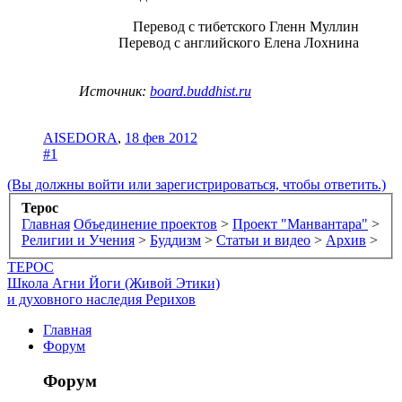
Перевод с тибетского Гленн Муллин
Перевод с английского Елена Лохнина​
Источник:
board.buddhist.ru
AISEDORA
,
18 фев 2012
#1
(Вы должны войти или зарегистрироваться, чтобы ответить.)
Терос
Главная
Объединение проектов
>
Проект "Манвантара"
>
Религии и Учения
>
Буддизм
>
Статьи и видео
>
Архив
>
ТЕРОС
Школа Агни Йоги (Живой Этики)
и духовного наследия Рерихов
Главная
Форум
Форум