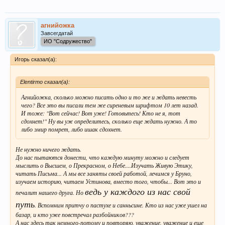
агнийожка
Завсегдатай
ИО "Содружество"
Игорь сказал(а):
Elentirmo сказал(а):
Агнийожка, сколько можно писать одно и то же и ждать невесть
чего? Все это вы писали тем же сиреневым шрифтом 10 лет назад.
И тоже: "Вот сейчас! Вот уже! Готовьтесь! Кто не я, тот
сдохнет!" Ну вы уж определитесь, сколько еще ждать нужно. А то
либо эмир помрет, либо ишак сдохнет.
Не нужно ничего ждать.
До нас пытаются донести, что каждую минуту можно и следует
мыслить о Высшем, о Прекрасном, о Небе....Изучать Живую Этику,
читать Письма... А мы все заняты своей работой, лечимся у Бруно,
изучаем историю, читаем Устинова, вместо того, чтобы... Вот это и
ведь у каждого из нас свой
печалит нашего друга. Но
путь
. Вспомним притчу о пастухе и санньсине. Кто из нас уже ушел на
базар, и кто уже повстречал разбойников???
А нас здесь так немного-потому и повторяю, уважение, уважение и еще