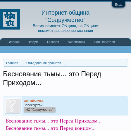
Вход
Интернет-община
"Содружество"
Всему поможет Община, но Общине
поможет расширение сознания
Главная
Форум
Галерея
Библиотека
Пользователи
Наши статьи
О сайте
Главная
Объединение проектов
Интернет-община "Содружество"
Психотехнический раздел
Беснование тьмы... это Перед
Психологические вопросы и их согласование
Приходом...
агнийожка
Завсегдатай
ИО "Содружество"
Беснование тьмы... это Перед Приходом...
Беснование тьмы... это Перед концом...