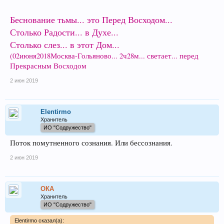
Беснование тьмы... это Перед Восходом...
Столько Радости... в Духе...
Столько слез... в этот Дом...
(02июня2018Москва-Гольяново... 2ч28м... светает... перед
Прекрасным Восходом
2 июн 2019
Elentirmo
Хранитель
ИО "Содружество"
Поток помутненного сознания. Или бессознания.
2 июн 2019
ОКА
Хранитель
ИО "Содружество"
Elentirmo сказал(а):