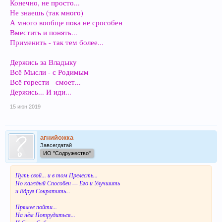
Конечно, не просто...
Не знаешь (так много)
А много вообще пока не срособен
Вместить и понять...
Применить - так тем более...
Держись за Владыку
Всё Мысли - с Родимым
Всё горести - смоет...
Держись... И иди...
15 июн 2019
агнийожка
Завсегдатай
ИО "Содружество"
Путь свой... и в том Прелесть...
Но каждый Способен — Его и Улучшить
и Вдруг Сократить...
Прямее пойти...
На нём Потрудиться...