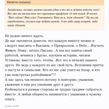
Elentirmo сказал(а):
Агнийожка, сколько можно писать одно и то же и ждать невесть чего?
Все это вы писали тем же сиреневым шрифтом 10 лет назад. И тоже:
"Вот сейчас! Вот уже! Готовьтесь! Кто не я, тот сдохнет!" Ну вы уж
определитесь, сколько еще ждать нужно. А то либо эмир помрет, либо
ишак сдохнет.
Не нужно ничего ждать.
До нас пытаются донести, что каждую минуту можно и
следует мыслить о Высшем, о Прекрасном, о Небе....Изучать
Живую Этику, читать Письма...А мы все заняты своей
работой, лечимся у Бруно, изучаем историю, читаем
Устинова, вместо того, чтобы...Вот это и печалит нашего
друга. Но ведь у каждого из нас свой путь. Вспомним притчу
о пастухе и санньсине. Кто из нас уже ушел на базар, и кто
уже повстречал разбойников???
А нас здесь так немного-потому и повторяю, уважение,
уважение и еще раз уважение друг к другу.
Разбежаться в разные стороны не трудно-труднее собраться
вместе. А любая общность начинается с уважения к чужому
опыту.
3 июн 2019