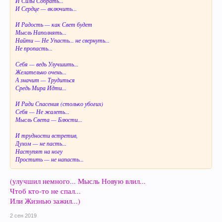
И Силы Собрать...
И Сердце — включить...
И Радость — как Свет будет
Мысль Наполнять...
Найти — Не Упасть... не свернуть...
Не пропасть...
Себя — ведь Улучшить...
Желательно очень...
А значит — Трудиться
Средь Мира Идти...
И Ради Спасения (столько убогих)
Себя — Не жалеть...
Мысль Света — Блюсти...
И трудности встретив,
Духом — не пасть...
Наступят на ногу
Простить — не напасть...
(улучшил немного... Мысль Новую влил...
Чтоб кто-то не спал...
Или Жизнью зажил...)
2 сен 2019