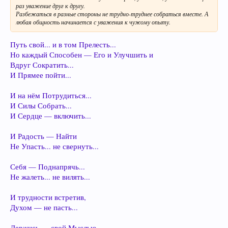
раз уважение друг к другу.
Разбежаться в разные стороны не трудно-труднее собраться вместе. А
любая общность начинается с уважения к чужому опыту.
Путь свой... и в том Прелесть...
Но каждый Способен — Его и Улучшить и
Вдруг Сократить...
И Прямее пойти...
И на нём Потрудиться...
И Силы Собрать...
И Сердце — включить...
И Радость — Найти
Не Упасть... не свернуть...
Себя — Поднапрячь...
Не жалеть... не вилять...
И трудности встретив,
Духом — не пасть...
Держись — свой Мыслью —