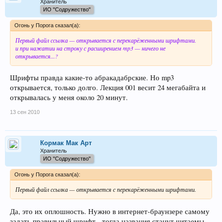
Хранитель
ИО "Содружество"
Огонь у Порога сказал(а):
Первый файл ссылка — открывается с перекарёженными шрифтами.
и при нажатии на строку с расширением mp3 — ничего не
открывается...?
Шрифты правда какие-то абракадабрские. Но mp3
открывается, только долго. Лекция 001 весит 24 мегабайта и
открывалась у меня около 20 минут.
13 сен 2010
Кормак Мак Арт
Хранитель
ИО "Содружество"
Огонь у Порога сказал(а):
Первый файл ссылка — открывается с перекарёженными шрифтами.
Да, это их оплошность. Нужно в интернет-браунзере самому
задать правильный шрифт - тогда названия станут читаемы.