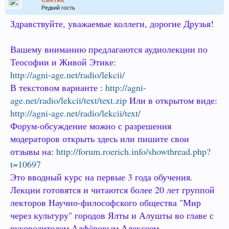
Редкий гость
Здравствуйте, уважаемые коллеги, дорогие Друзья!
Вашему вниманию предлагаются аудиолекции по
Теософии и Живой Этике:
http://agni-age.net/radio/lekcii/
В текстовом варианте :
http://agni-
age.net/radio/lekcii/text/text.zip
Или в открытом виде:
http://agni-age.net/radio/lekcii/text/
Форум-обсуждение можно с разрешения
модераторов открыть здесь или пишите свои
отзывы на:
http://forum.roerich.info/showthread.php?
t=10697
Это вводный курс на первые 3 года обучения.
Лекции готовятся и читаются более 20 лет группой
лекторов Научно-философского общества "Мир
через культуру" городов Ялты и Алушты во главе с
руководителем Алфёровым Алексеем