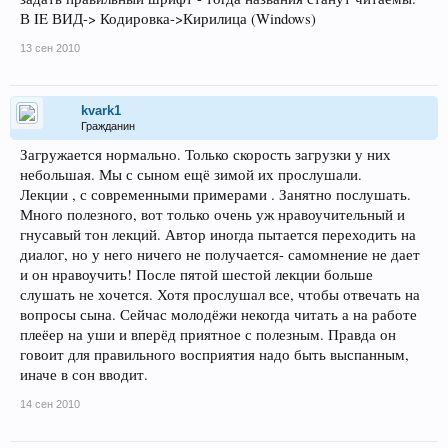
В IE ВИД-> Кодировка->Кирилица (Windows)
13 сен 2010
kvark1
Гражданин
Загружается нормально. Только скорость загрузки у них
небольшая. Мы с сыном ещё зимой их прослушали.
Лекции , с современными примерами . Занятно послушать.
Много полезного, вот только очень уж нравоучительный и
гнусавый тон лекций. Автор иногда пытается переходить на
диалог, но у него ничего не получается- самомнение не дает
и он нравоучить! После пятой шестой лекции больше
слушать не хочется. Хотя прослушал все, чтобы отвечать на
вопросы сына. Сейчас молодёжи некогда читать а на работе
плеёер на уши и вперёд приятное с полезным. Правда он
говоит для правильного восприятия надо быть выспанным,
иначе в сон вводит.
14 сен 2010