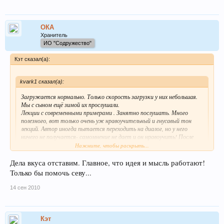
ОКА
Хранитель
ИО "Содружество"
Кэт сказал(а):
kvark1 сказал(а):
Загружается нормально. Только скорость загрузки у них небольшая.
Мы с сыном ещё зимой их прослушали.
Лекции с современными примерами . Занятно послушать. Много
полезного, вот только очень уж нравоучительный и гнусавый тон
лекций. Автор иногда пытается переходить на диалог, но у него
ничего не получается- самомнение не дает и он нравоучить! После
пятой шестой лекции больше слушать не хочется. Хотя прослушал
Нажмите, чтобы раскрыть...
все, чтобы отвечать на вопросы сына. Сейчас молодёжи некогда
читать, а на работе плеер на уши и вперёд приятное с полезным.
Дела вкуса отставим. Главное, что идея и мысль работают!
Нажмите, чтобы раскрыть...
Правда он говорит для правильного восприятия надо быть
Только бы помочь севу...
выспанным, иначе в сон вводит.
Я послушала первую. Как раз насчёт "гнусавого тона" не соглашусь. Тембр
14 сен 2010
голоса очень приятный, и импонирует спокойная, несуетливая манера
повествования. Однако иногда проскакивают словечки, вносящие
дисгармонию в общее повествование (так сказать, "бытовые"),
показывающие, что лектор не может себя контролировать и
Кэт
оставаться всегда бесстрастным в повествовании.