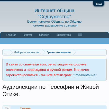
Вход
Интернет-община
"Содружество"
Всему поможет Община, но Общине
поможет расширение сознания
Главная
Форум
Галерея
Библиотека
...
Лаборатория мысли.
Грани понимания
В связи со спам-атаками, регистрация на форуме
отключена и переведена в ручной режим. Кто хочет
зарегистрироваться - пишите в телеграм:
t.me/kantauver
Аудиолекции по Теософии и Живой
Этике.
Светик