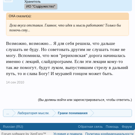
Хранитель
ИО "Содружество"
ОКА сказал(а):
Дела вкуса отставим. Главное, что идея и мысль работают! Только бы
помочь севу...
Возможно, возможно... Я для себя решила, что дальше
слушать не буду. Но советовать другим не слушать тоже не
могу. Вспомнила, что моя "рериховская" дорога начиналась
именно с лекций, слайдпрограмм. Если эти лекции кому-то
так же помогут, будут луком, выпустившим стрелу в дальний
путь, то и слава Богу! И муравей гонцом может быть.
14 сен 2010
(Вы должны войти или зарегистрироваться, чтобы ответить.)
...
Лаборатория мысли.
Грани понимания
Russian (RU)
Обратная связь
Помощь
Форум
Forum software by XenForo™
Условия и правила
Политика конфиденциальности