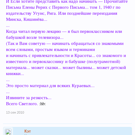
И Если хотите представить как надо начинать — Прочитайте
КАК МНОГО... И ДУХ БЕЗ МАТЕРИИ — НИЧТО...)*
низвел остатки
знаний в религиях о назначении человека до уровня лжи и суеверия.
Письма Елены Рерих с Первого Письма... том 1, 1940 г по
издательству Угунс, Рига. Или позднейшие переиздания
Минска, Кишинёва...
...
Когда читал первую лекцию — я был первоклассником или
бабушкой возле телевизора...
(Так и Вам советую — начинать обращаться со знакомыми
всем словами, простым языком и терминами
и начинать с привлекательности и Красоты... со знакомого и
известного и первокласснику и бабушке (полуграмотной)
материала... может сказки... может былины... может детской
книжки...
...
Это просто материал для всяких Кураевых...
...
Извините за резкость...
Всего Светлого.
:hb:
13 сен 2010
Кэт