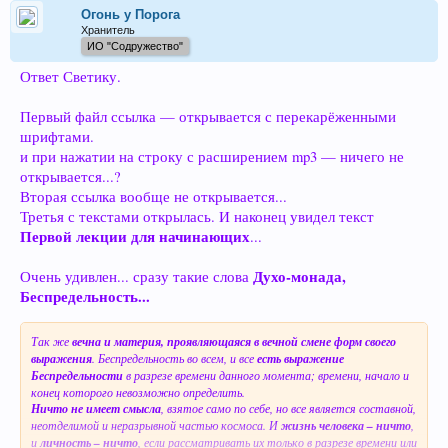
Огонь у Порога
Хранитель
ИО "Содружество"
Ответ Светику.
Первый файл ссылка — открывается с перекарёженными
шрифтами.
и при нажатии на строку с расширением mp3 — ничего не
открывается...?
Вторая ссылка вообще не открывается...
Третья с текстами открылась. И наконец увидел текст
Первой лекции для начинающих
...
Духо-монада,
Очень удивлен... сразу такие слова
Беспредельность...
Так же
вечна и материя, проявляющаяся в вечной смене форм своего
выражения
. Беспредельность во всем, и все
есть выражение
Беспредельности
в разрезе времени данного момента; времени, начало и
конец которого невозможно определить.
Ничто не имеет смысла
, взятое само по себе, но все является составной,
неотделимой и неразрывной частью космоса. И
жизнь человека – ничто
,
и
личность – ничто
, если рассматривать их только в разрезе времени или