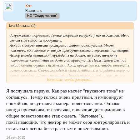
Кэт
Хранитель
ИО "Содружество"
kvark1 сказал(а):
Загружается нормально. Только скорость загрузки у них небольшая. Мы с
сыном ещё зимой их прослушали.
Лекции с современными примерами . Занятно послушать. Много
полезного, вот только очень уж нравоучительный и гнусавый тон лекций.
Автор иногда пытается переходить на диалог, но у него ничего не
получается- самомнение не дает и он нравоучить! После пятой шестой
лекции больше слушать не хочется. Хотя прослушал все, чтобы отвечать
на вопросы сына. Сейчас молодёжи некогда читать, а на работе плеер на
уши и вперёд приятное с полезным. Правда он говорит для правильного
Нажмите, чтобы раскрыть...
восприятия надо быть выспанным, иначе в сон вводит.
Я послушала первую. Как раз насчёт "гнусавого тона" не
соглашусь. Тембр голоса очень приятный, и импонирует
спокойная, несуетливая манера повествования. Однако
иногда проскакивают словечки, вносящие дисгармонию в
общее повествование (так сказать, "бытовые"),
показывающие, что лектор не может себя контролировать и
оставаться всегда бесстрастным в повествовании.
14 сен 2010