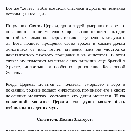
Бог же "хочет, чтобы все люди спаслись и достигли познания
истины" (1 Тим. 2, 4).
По учению Святой Церкви, души людей, умерших в вере и с
покаянием, но не успевших при жизни принести плодов
достойных покаяния, следовательно, не успевших заслужить
от Бога полного прощения своих грехов и самым делом
очиститься от них, терпят мучения пока не удостоятся
действительно такового прощения и не очистятся. В этом
случае им помогают молитвы о них живущих еще братий о
Христе, милостыни и особенно приношение Бескровной
Жертвы.
Когда Церковь молится за человека, умершего в вере и
покаянии, родные подают милостыню, поминают его в своих
И по
домашних молитвах, состояние его души меняется.
усиленной молитве Церкви эта душа может быть
избавлена от адских мук.
Святитель Иоанн Златоуст:
Когда весь народ и священный собор стоят с простертыми к