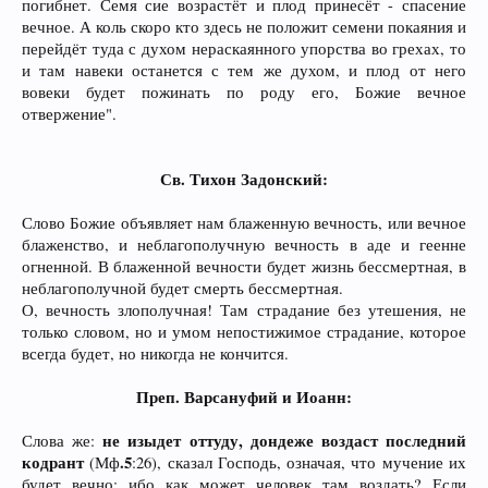
погибнет. Семя сие возрастёт и плод принесёт - спасение
вечное. А коль скоро кто здесь не положит семени покаяния и
перейдёт туда с духом нераскаянного упорства во грехах, то
и там навеки останется с тем же духом, и плод от него
вовеки будет пожинать по роду его, Божие вечное
отвержение".
Св. Тихон Задонский:
Слово Божие объявляет нам блаженную вечность, или вечное
блаженство, и неблагополучную вечность в аде и геенне
огненной. В блаженной вечности будет жизнь бессмертная, в
неблагополучной будет смерть бессмертная.
О, вечность злополучная! Там страдание без утешения, не
только словом, но и умом непостижимое страдание, которое
всегда будет, но никогда не кончится.
Преп. Варсануфий и Иоанн:
не изыдет оттуду, дондеже воздаст последний
Слова же:
кодрант
.5
(Мф
:26), сказал Господь, означая, что мучение их
будет вечно: ибо как может человек там воздать? Если