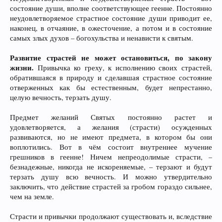
состояние души, вполне соответствующее геенне. Постоянно
неудовлетворяемое страстное состояние души приводит ее,
наконец, в отчаяние, в ожесточение, а потом и в состояние
самых злых духов – богохульства и ненависти к святым.
Развитие страстей не может остановиться, по закону
жизни.
Привычка ко греху, к исполнению своих страстей,
обратившаяся в природу и сделавшая страстное состояние
отверженных как бы естественным, будет непрестанно,
целую вечность, терзать душу.
Предмет желаний Святых постоянно растет и
удовлетворяется, а желания (страсти) осужденных
развиваются, но не имеют предмета, в котором бы они
воплотились. Вот в чём состоит внутреннее мучение
грешников в геенне! Ничем непреодолимые страсти, –
безнадежные, никогда не искореняемые, – терзают и будут
терзать душу всю вечность. И можно утвердительно
заключить, что действие страстей за гробом гораздо сильнее,
чем на земле.
Страсти и привычки продолжают существовать и, вследствие