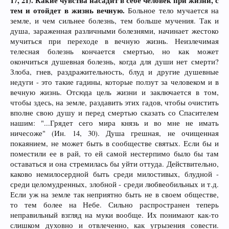
17, 21). Какие чувства насадит в себе человек при жизни, с
тем и отойдет в жизнь вечную.
Больное тело мучается на
земле, и чем сильнее болезнь, тем больше мучения. Так и
душа, зараженная различными болезнями, начинает жестоко
мучиться при переходе в вечную жизнь. Неизлечимая
телесная болезнь кончается смертью, но как может
окончиться душевная болезнь, когда для души нет смерти?
Злоба, гнев, раздражительность, блуд и другие душевные
недуги - это такие гадины, которые ползут за человеком и в
вечную жизнь. Отсюда цель жизни и заключается в том,
чтобы здесь, на земле, раздавить этих гадов, чтобы очистить
вполне свою душу и перед смертью сказать со Спасителем
нашим: "...Грядет сего мира князь и во мне не имать
ничесоже" (Ин. 14, 30). Душа грешная, не очищенная
покаянием, не может быть в сообществе святых. Если бы и
поместили ее в рай, то ей самой нестерпимо было бы там
оставаться и она стремилась бы уйти оттуда. Действительно,
каково немилосердной быть среди милостивых, блудной -
среди целомудренных, злобной - среди любвеобильных и т.д.
Если уж на земле так неприятно быть не в своем обществе,
то тем более на Небе. Сильно распространен теперь
неправильный взгляд на муки вообще. Их понимают как-то
слишком духовно и отвлеченно, как угрызения совести.