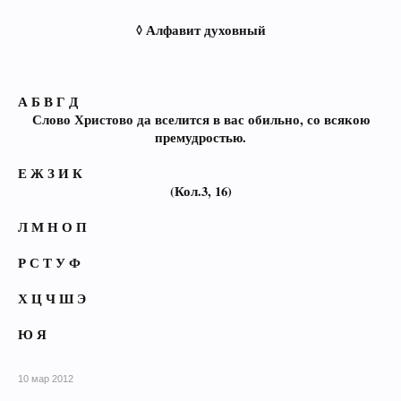
◊ Алфавит духовный
А Б В Г Д
Слово Христово да вселится в вас обильно, со всякою
премудростью.
Е Ж З И К
(Кол.3, 16)
Л М Н О П
Р С Т У Ф
Х Ц Ч Ш Э
Ю Я
10 мар 2012