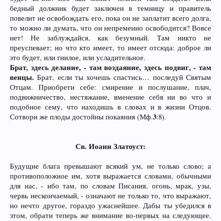
бедный должник будет заключен в темницу и правитель
повелит не освобождать его, пока он не заплатит всего долга,
то можно ли думать, что он непременно освободится? Вовсе
нет! Не заблуждайся, как безумный. Там никто не
преуспевает; но что кто имеет, то имеет отсюда: доброе ли
это будет, или гнилое, или усладительное.
Брат, здесь делание, - там воздаяние, здесь подвиг, - там
венцы.
Брат, если ты хочешь спастись… последуй Святым
Отцам. Приобрети себе: смирение и послушание, плач,
подвижничество, нестяжание, вменение себя ни во что и
подобное сему, что находишь в словах и в жизни Отцов.
3
Сотвори же плоды достойны покаяния (Мф.
:8).
Св. Иоанн Златоуст:
Будущие блага превышают всякий ум, не только слово; а
противоположное им, хотя выражается словами, обычными
для нас, - ибо там, по словам Писания, огонь, мрак, узы,
червь нескончаемый, - означают не только то, что выражают,
но нечто другое, гораздо ужаснейшее. Дабы ты убедился в
этом, обрати теперь же внимание во-первых на следующее.