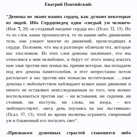
Евагрий Понтийский:
"Демоны не знают наших сердец, как думают некоторые
из людей. Ибо Сердцеведец один «сведый ум человеч»
7,
(Иов.
20) «и создавый наедине сердца их» (Псал. 32, 15). Но
то из слов, какие произносятся, то по каким-либо движениям
тела, они узнают многие из движений, происходящих в
сердце. Положим, что мы в разговоре обличали тех, которые
нас злословили. Из этих слов демоны заключают, что мы
относимся к ним нелюбовно, и берут от этого повод влагать
нам злые против них помыслы, приняв которые, мы попадаем
под иго демона памятозлобия, и этот непрестанно потом
расплагает в нас против них помыслы мстительные. …злые
демоны с любопытством наблюдают всякое наше движение и
ничего не оставляют неисследованным из того, чем можно
воспользоваться против нас – ни вставания, ни сидения, ни
стояния, ни поступи, ни слова, ни взора, – все
любопытствуют, «весь день поучаясь на нас лъстивным»
(Псал. 37, 13), чтоб во время молитвы осрамить смиренный
ум и блаженный его погасить свет".
Признаком душевных страстей становится либо
«