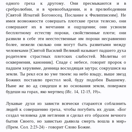
одного греха к другому. Они пресмыкаются и в
сребролюбии, и в чревообъядении, и в прелюбодеянии
[Святой Игнатий Богоносец. Послание к Филипписеям]. Не
имея возможности совершать плотские грехи телесно, они
совершают их в мечтании и ощущении; они усвоили
бесплотному естеству пороки, свойственные плоти; они
развили в себе эти неестественные им пороки несравненно
более, нежели сколько они могут быть развитыми между
человеками [Святой Василий Великий называет падшего духа
родителем страстных плотских слабостей. Молитвы от
осквернения, канонник]. Спаде с небесе, говорит пророк о
падшем херувиме, денница восходящая заутра; сокрушися на
земли. Ты рекл еси во уме твоем: на небо взыду, выше звезд
Божиих поставлю престол мой, буду подобен Вышнему.
Ныне же во ад снидеши и во основания земли, повержен
будеши на горах, яко мертвец (Ис. 14, 12-15, 19)».
Лукавые духи из зависти всячески стараются соблазнить
людей к совершению греха, чтобы погубить их души. «Бог
создал человека для нетления и сделал его образом вечного
бытия Своего, но завистью дьявола смерть вошла в мир»
(Прем. Сол. 2:23-24) - говорит Слово Божие.