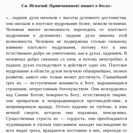
Св. Игнатий (Брянчанинов) пишет о бесах:
«…падшие духи низошли с высоты духовного достоинства;
они ниспали в плотское мудрование более, нежели человеки.
Человеки имеют возможность переходить от плотского
мудрования к духовному; падшие духи лишены этой
возможности. Человеки не подвержены столько сильному
влиянию плотского мудрования, потому что в них
естественное добро не уничтожено, как в духах, падением. В
человеках добро смешано со злом, и потому непотребно; в
падших духах господствует и действует одно зло. Плотское
мудрование в области духов получило обширнейшее, полное
развитие, какого оно только может достигнуть. Главнейший
грех их — исступленная ненависть к Богу, выражающаяся
страшным, непрестанным богохульством. Они возгордились
над Самим Богом; покорность Богу, естественную тварям,
они превратили в непрерывающееся противодействие, в
непримиримую вражду. Оттого падение их глубоко, и язва
вечной смерти, которою они поражены, неисцелима.
Существенная страсть их — гордость; они преобладаются
чудовищным и глупым тщеславием; находят наслаждение во
всех видах греха, вращаются постоянно в них, переходя от