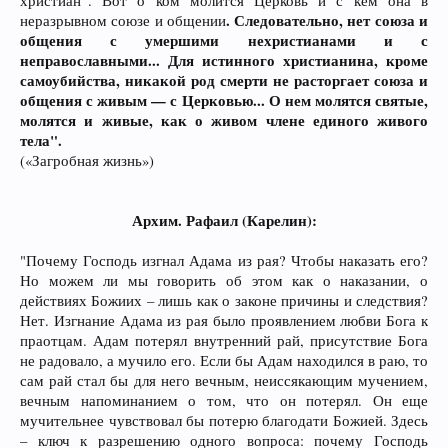
христиан”. Вот о ком молится Церковь и с кем она в
. Следовательно, нет союза и
неразрывном союзе и общении
общения с умершими нехристианами и с
неправославными... Для истинного христианина, кроме
самоубийства, никакой род смерти не расторгает союза и
общения с живым — с Церковью... О нем молятся святые,
молятся и живые, как о живом члене единого живого
тела".
(«Загробная жизнь»)
Архим. Рафаил (Карелин):
"Почему Господь изгнал Адама из рая? Чтобы наказать его?
Но можем ли мы говорить об этом как о наказании, о
действиях Божиих – лишь как о законе причины и следствия?
Нет. Изгнание Адама из рая было проявлением любви Бога к
праотцам. Адам потерял внутренний рай, присутствие Бога
не радовало, а мучило его. Если бы Адам находился в раю, то
сам рай стал бы для него вечным, неиссякающим мучением,
вечным напоминанием о том, что он потерял. Он еще
мучительнее чувствовал бы потерю благодати Божией. Здесь
– ключ к разрешению одного вопроса: почему Господь