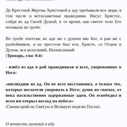
До Крестной Жертвы Христовой в аду пребывали все люди, в
том числе и ветхозаветные праведники. Иисус Христос,
сойдя во ад Своей Душой, в то время, как святое тело Его
почивало во гробе:
Во гробе плотски, во аде же с душею яко Бог, в раи же с
разбойником, и на престоле был еси, Христе, со Отцем и
Духом, вся исполняяй, Неописанный.
(Тропарь, глас 8-й)
извёл из ада в рай праведников и всех, уверовавших в
-
Него:
«нисшедши во ад, Он не всех восстановил, а только тех,
которые восхотели уверовать в Него; души же святых, от
века насильственно задержанные адом, Он освободил и
всем им открыл восход на небеса»
(Синаксарий на Святую и Великую неделю Пасхи).
О вечности мучений в аду