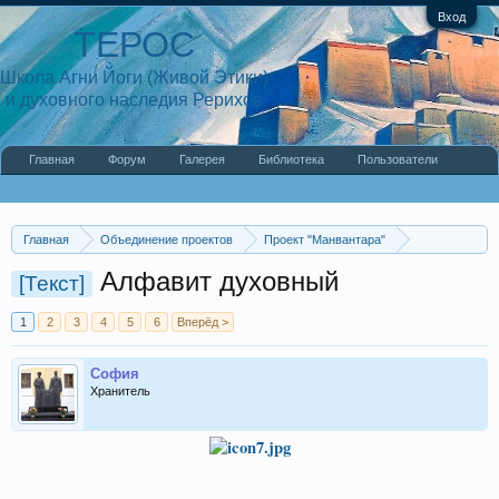
Вход
ТЕРОС
Школа Агни Йоги (Живой Этики)
и духовного наследия Рерихов
Главная
Форум
Галерея
Библиотека
Пользователи
Наши статьи
О сайте
Главная
Объединение проектов
Проект "Манвантара"
Религии и Учения
Христианство
Книги
Алфавит духовный
[Текст]
1
2
3
4
5
6
Вперёд >
София
Хранитель