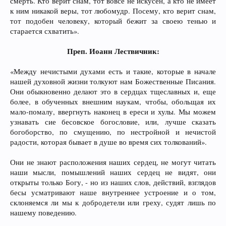
смерть. Кто верит снам, тот вовсе не искусен, а кто не имеет
к ним никакой веры, тот любомудр. Посему, кто верит снам,
тот подобен человеку, который бежит за своею тенью и
старается схватить».
Преп. Иоанн Лествичник:
«Между нечистыми духами есть и такие, которые в начале
нашей духовной жизни толкуют нам Божественные Писания.
Они обыкновенно делают это в сердцах тщеславных и, еще
более, в обученных внешним наукам, чтобы, обольщая их
мало-помалу, ввергнуть наконец в ереси и хулы. Мы можем
узнавать сие бесовское богословие, или, лучше сказать
богоборство, по смущению, по нестройной и нечистой
радости, которая бывает в душе во время сих толкований».
Они не знают расположения наших сердец, не могут читать
наши мысли, помышлений наших сердец не видят, они
открыты только Богу, - но из наших слов, действий, взглядов
бесы усматривают наше внутреннее устроение и о том,
склоняемся ли мы к добродетели или греху, судят лишь по
нашему поведению.