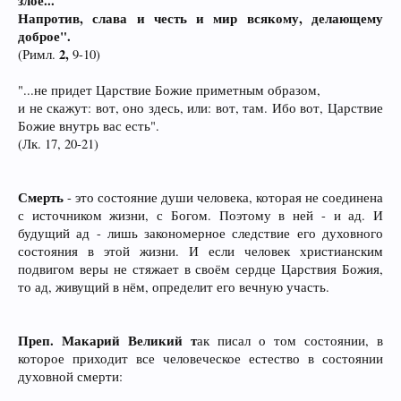
злое...
Напротив, слава и честь и мир всякому, делающему
доброе".
2,
(Римл.
9-10)
"...не придет Царствие Божие приметным образом,
и не скажут: вот, оно здесь, или: вот, там. Ибо вот, Царствие
Божие внутрь вас есть".
(Лк. 17, 20-21)
Смерть
- это состояние души человека, которая не соединена
с источником жизни, с Богом. Поэтому в ней - и ад. И
будущий ад - лишь закономерное следствие его духовного
состояния в этой жизни. И если человек христианским
подвигом веры не стяжает в своём сердце Царствия Божия,
то ад, живущий в нём, определит его вечную участь.
Преп. Макарий Великий т
ак писал о том состоянии, в
которое приходит все человеческое естество в состоянии
духовной смерти: