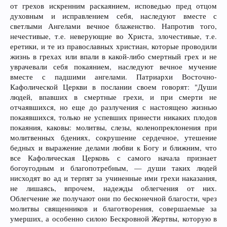
от грехов искренним раскаянием, исповедью пред отцом
духовным и исправлением себя, наследуют вместе с
светлыми Ангелами вечное блаженство. Напротив того,
нечестивые, т.е. неверующие во Христа, злочестивые, т.е.
еретики, и те из православных христиан, которые проводили
жизнь в грехах или впали в какой-либо смертный грех и не
уврачевали себя покаянием, наследуют вечное мучение
вместе с падшими ангелами. Патриархи Восточно-
Кафолической Церкви в послании своем говорят: "Души
людей, впавших в смертные грехи, и при смерти не
отчаявшихся, но еще до разлучения с настоящею жизнью
покаявшихся, только не успевших принести никаких плодов
покаяния, каковы: молитвы, слезы, коленопреклонения при
молитвенных бдениях, сокрушение сердечное, утешение
бедных и выражение делами любви к Богу и ближним, что
все Кафолическая Церковь с самого начала признает
богоугодным и благопотребным, — души таких людей
нисходят во ад и терпят за учиненные ими грехи наказания,
не лишаясь, впрочем, надежды облегчения от них.
Облегчение же получают они по бесконечной благости, чрез
молитвы священников и благотворения, совершаемые за
умерших, а особенно силою Бескровной Жертвы, которую в