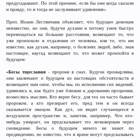
предугадывают. По этой причине, если бы они когда сказали
и правду, то и тогда не заслуживают удивления».
Преп. Иоанн Лествичник объясняет, что будущее демонам
неизвестно, но они, будучи духами и потому умея быстро
перемещаться на большие расстояния, возвещают то, что
уже произошло в отдалении от человека, или то, что им
известно, как духам, например, о болезнях людей, либо, зная
настоящее, наугад возвещают то, что может произойти в
будущем:
«Бесы тщеславия
- пророки в снах. Будучи пронырливы,
они заключают о будущем из настоящих обстоятельств и
возвещают нам оное, чтобы мы, по исполнении сих видений,
удивились и, как будто уже близкие к дарованию прозрения,
вознеслись мыслию. Кто верит бесу, для тех он часто бывает
пророком; а кто презирает его, пред тем и он всегда
оказывается лжецом. Как дух, он видит случающееся в
воздушном пространстве и, заметив, например, Что кто-
нибудь умирает, он предсказывает это легковерным через
сновидение. Бесы о будущем ничего не знают по
предвидению, но известно, что и врачи могут предсказывать