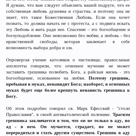
Я думаю, что вам следует объяснить вашей подруге, что ее
собственная любовь душевна и страстна, и поэтому она не
знает, что такое Божественная Любовь. Если она хочет
познать, то должна начать не с протеста, а с подвига искать
эту Любовь и жить ради нее. Спасение – это богообщение и
богоуподобление. Оно невозможно без любви, а любовь – без
нравственной свободы, которая заключает в себе
возможность выбора добра и зла.
Опровергая учение католиков о чистилище, правосланые
апологеты говорили, что огненное мучение не может
заставить грешника полюбить Бога, а райская жизнь - это
Поэтому грешник,
богообщение, основанное на любви.
пребывая в муках, ненавидит Бога; наоборот, в огненных
муках будет еще более крепнуть ненависть грешника к
Богу.
Об этом подробно говорил св. Марк Ефесский - "столп
Трагизм
Православия", в своей антикатолической полемике.
грешника заключается в том, что он не только в аду, но
ад - в нем. Он мучается, страдает, но не может
переродиться и стать другим существом. Грешник в аду