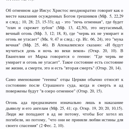
Об огненном аде Иисус Христос неоднократно говорит как о
месте наказания осужденных Богом грешников (Мф. 5, 22,29
и след.; 10, 28; 23, 15-33); ад - это "печь огненная", где будет
"плач и скрежет зубов" (Мф. 13, 42,50), это неугасимый,
вечный огонь (Мф. 3, 12; 18, 8), где "червь их не умирает и
огонь не угасает" (Мк. 9, 47 и след.; ср. Ис. 66, 24), это "мука
вечная" (Мф. 25, 46). В Апокалипсисе сказано: «И будут
мучиться день и ночь во веки веков» (Откр. 20, 10). В
Евангелии от Марка говорится о геенне: "Где червь не
умирает и огонь не угасает". Такое состояние есть состояние
не жизни, а смерти, это и есть "вторая смерть" (Откр. 20, 14).
Само именование "геенна" отцы Церкви обычно относят к
состоянию после Страшного суда, когда и смерть и ад
повержены будут "в озеро огненное" (Откр. 20, 15).
Огонь ада предназначен изначально лишь в наказание
дьяволу и его ангелам (Мф. 25, 41; ср. Откр. 19, 20; 20, 10,15).
Люди же попадают в ад не потому, чтобы Бог хотел их
погибели, но потому, "что они не приняли любви истины для
своего спасения" (2 Фес. 2, 10).