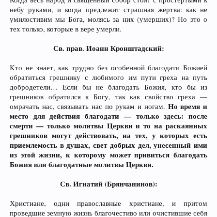
небу руками, и когда предлежит страшная жертва: как не
умилостивим мы Бога, молясь за них (умерших)? Но это о
тех только, которые в вере умерли.
Св. прав. Иоанн Кронштадский:
Kто не знает, как трудно без особенной благодати Божией
обратиться грешнику с любимого им пути греха на путь
добродетели… Если бы не благодать Божия, кто бы из
грешников обратился к Богу, так как свойство греха —
Но время и
омрачать нас, связывать нас по рукам и ногам.
место для действия благодати — только здесь: после
смерти — только молитвы Церкви и то на раскаянных
грешников могут действовать, на тех, у которых есть
приемлемость в душах, свет добрых дел, унесенный ими
из этой жизни, к которому может привиться благодать
Божия или благодатные молитвы Церкви.
Св. Игнатий (Брянчанинов):
Христиане, одни православные христиане, и притом
проведшие земную жизнь благочестиво или очистившие себя