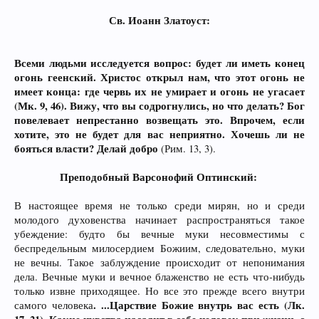
Св. Иоанн Златоуст:​
Всеми людьми исследуется вопрос: будет ли иметь конец
огонь геенский. Христос открыл нам, что этот огонь не
имеет конца: где червь их не умирает и огонь не угасает
(Мк. 9, 46). Вижу, что вы содрогнулись, но что делать? Бог
повелевает непрестанно возвещать это. Впрочем, если
хотите, это не будет для вас неприятно. Хочешь ли не
бояться власти? Делай добро
(Рим. 13, 3).
Преподобный Варсонофий Оптинский:
В настоящее время не только среди мирян, но и среди
молодого духовенства начинает распространяться такое
убеждение: будто бы вечные муки несовместимы с
беспредельным милосердием Божиим, следовательно, муки
не вечны. Такое заблуждение происходит от непонимания
дела. Вечные муки и вечное блаженство не есть что-нибудь
только извне приходящее. Но все это прежде всего внутри
. ...Царствие Божие внутрь вас есть (Лк.
самого человека