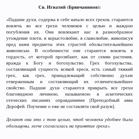
Св. Игнатий (Брянчанинов):
«Падшие духи, содержа в себе начало всех грехов, стараются
вовлечь во все грехи человеков с целью и жаждою
погубления их. Они вовлекают нас в разнообразное
угождение плоти, в корыстолюбие, в славолюбие, живописуя
пред нами предметы этих страстей обольстительнейшею
живописью. В особенности они стараются вовлечь в
гордость, от которой прозябают, как от семян растения,
вражда к Богу и богохульство. Грех богохульства,
составляющий сущность всякой ереси, есть самый тяжкий
грех, как грех, принадлежащий собственно духам
отверженным и составляющий их отличительнейшее
свойство. Падшие духи стараются прикрыть все грехи
благовидною личиною, называемою в аскетических
отеческих писаниях оправданиями [Преподобный авва
Дорофей. Поучение о еже не составляти свой разум].
Делают они это с тою целью, чтоб человеки удобнее были
обольщены, легче согласились на принятие греха».