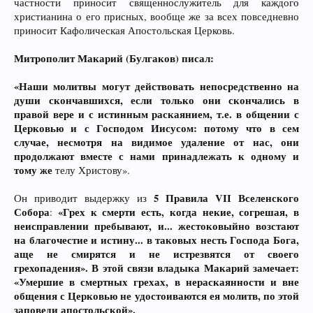
частности приносит священнослужитель для каждого
христианина о его присных, вообще же за всех повседневно
приносит Кафолическая Апостольская Церковь.
Митрополит Макарий (Булгаков) писал:
«Наши молитвы могут действовать непосредственно на
души скончавшихся, если только они скончались в
правой вере и с истинным раскаянием, т.е. в общении с
Церковью и с Господом Иисусом: потому что в сем
случае, несмотря на видимое удаление от нас, они
продолжают вместе с нами принадлежать к одному и
тому же
телу Христову».
5 Правила VII Вселенского
Он приводит выдержку из
Собора
«Грех к смерти есть, когда некие, согрешая, в
:
неисправлении пребывают, и... жестоковыйно возстают
на благочестие и истину... в таковых несть Господа Бога,
аще не смирятся и не истрезвятся от своего
грехопадения». В этой связи владыка Макарий замечает:
«Умершие в смертных грехах, в нераскаянности и вне
общения с Церковью не удостоиваются ея молитв, по этой
заповеди апостольской».