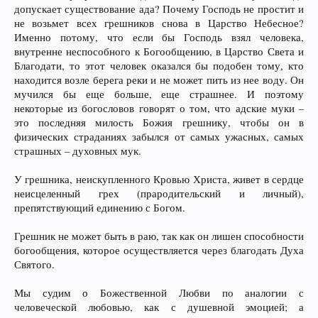
допускает существование ада? Почему Господь не простит и
не возьмет всех грешников снова в Царство Небесное?
Именно потому, что если бы Господь взял человека,
внутренне неспособного к Богообщению, в Царство Света и
Благодати, то этот человек оказался бы подобен тому, кто
находится возле берега реки и не может пить из нее воду. Он
мучился бы еще больше, еще страшнее. И поэтому
некоторые из богословов говорят о том, что адские муки –
это последняя милость Божия грешнику, чтобы он в
физических страданиях забылся от самых ужасных, самых
страшных – духовных мук.
У грешника, неискупленного Кровью Христа, живет в сердце
неисцеленный грех (прародительский и личный),
препятствующий единению с Богом.
Грешник не может быть в раю, так как он лишен способности
богообщения, которое осуществляется через благодать Духа
Святого.
Мы судим о Божественной Любви по аналогии с
человеческой любовью, как с душевной эмоцией; а