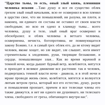
"Царство тьмы, то есть, оный злый князь, пленивши
человека искони
...Тако душу и все ея существо облек
грехом злый оный начальник, всю ее осквернил и всю пленил
в царство свое, что ни помышлений, ни разума, ни плоти, и
наконец, ни единаго ея состава не оставил от своея власти
свободным; но всю ея одеял в хламиду тьмы... всего
человека, душу и тело, злый оный враг осквернил и
обезобразил; и облек человека в ветхаго человека,
оскверненна, нечиста, богопротивна, не повинующагося
закону Божию, т.е. в самый грех облек его, да не ктому видит
человек, якоже хощет, но зле видит, зле слышит, ноги имеет
стремительны к злодеянию, руки, творящие беззаконие, и
сердце, помышляющее злая... Как во время мрачной и
темной ночи, когда дышит бурный ветр, колеблются, мятутся
и приходят в великое движение все растения: так и человек,
подвергшись темной власти ночи - диавола, и в этой ночи и
мраке проводя жизнь свою, колеблется, мятется и волнуется
лютым ветром греха, который все его естество, душу, разум
и помышления пронзает, причем и все телесные члены его
также движутся, и нет ни одного ни душевнаго, ни телеснаго
члена, свободного от греха, обитающего внутри нас".