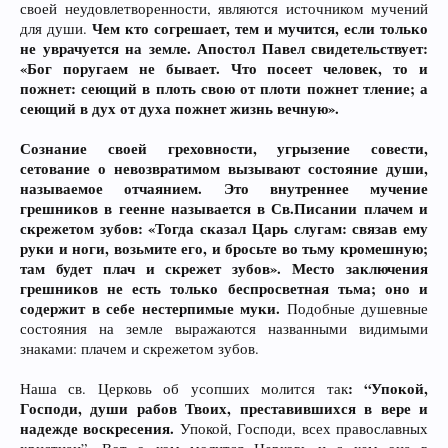
своей неудовлетворенности, являются источником мучений
Чем кто согрешает, тем и мучится, если только
для души.
не уврачуется на земле. Апостол Павел свидетельствует:
«Бог поругаем не бывает. Что посеет человек, то и
пожнет: сеющий в плоть свою от плоти пожнет тление; а
сеющий в дух от духа пожнет жизнь вечную».
Сознание своей греховности, угрызение совести,
сетование о невозвратимом вызывают состояние души,
называемое отчаянием. Это внутреннее мучение
грешников в геенне называется в Св.Писании плачем и
скрежетом зубов: «Тогда сказал Царь слугам: связав ему
руки и ноги, возьмите его, и бросьте во тьму кромешную;
там будет плач и скрежет зубов». Место заключения
грешников не есть только беспросветная тьма; оно и
содержит в себе нестерпимые муки.
Подобные душевные
состояния на земле выражаются названными видимыми
знаками: плачем и скрежетом зубов.
: “Упокой,
Наша св. Церковь об усопших молится так
Господи, души рабов Твоих, преставившихся в вере и
надежде воскресения.
Упокой, Господи, всех православных