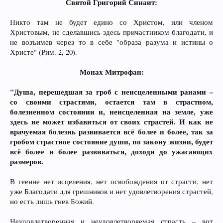
Святой Григорий Синаит:
Никто там не будет едино со Христом, или членом
Христовым, не сделавшись здесь причастником благодати, и
не возъимев через то в себе "образа разума и истины о
Христе" (Рим. 2, 20).
Монах Митрофан:
"Душа, перешедшая за гроб с неисцеленными ранами –
со своими страстями, остается там в страстном,
болезненном состоянии и, неисцеленная на земле, уже
здесь не может избавиться от своих страстей. И как не
врачуемая болезнь развивается всё более и более, так за
гробом страстное состояние души, по закону жизни, будет
всё более и более развиваться, доходя до ужасающих
размеров.
В геенне нет исцеления, нет освобождения от страсти, нет
уже Благодати для грешников и нет удовлетворения страстей,
но есть лишь гнев Божий.
Неудовлетворенная и неудовлетворяемая страсть – вот