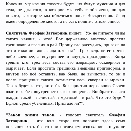
Конечно, угрызения совести будут, но будут мучения и для
тела, не для того, в которое мы сейчас облечены, но для
нового, в которое мы облечемся после Воскресения. И ад
имеет определенное место, а не есть понятие отвлеченное.
Святитель Феофан Затворник
пишет: "Уж не питаете ли вы
такого чаяния, - чтоб Бог державною властию простил
грешников и ввел их в рай. Прошу вас рассудить, пригоже ли
это и гожи ли такие лица для рая? - Грех ведь не есть что-
либо внешнее, а внутреннее и внутрь проходящее. Когда
грешит кто, грех весь состав его извращает, оскверняет и
омрачает. Если простить грешника внешним приговором, а
внутри его всё оставить, как было, не вычистив, то он и
после прощения такого останется весь скверен и мрачен.
Таков будет и тот, кого бы Бог простил державною Своею
властию, без внутреннего его очищения. Вообразите, что
входит такой - нечистый и мрачный - в рай. Что это будет?
Ефиоп среди убелённых. Пристало ли?".
"Закон жизни таков,
Феофан
- говорит святитель
Затворник,
- что коль скоро кто положит здесь семя
покаяния, хоть бы то при последнем издыхании, то уж не