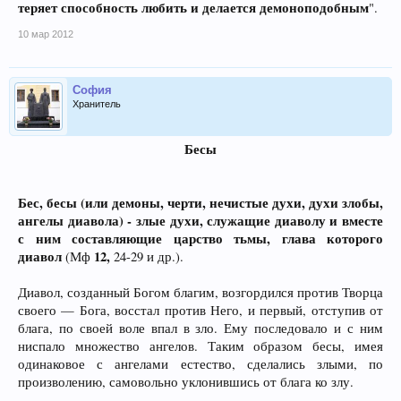
теряет способность любить и делается демоноподобным
".
10 мар 2012
София
Хранитель
Бесы
Бес,
бесы (или демоны, черти, нечистые духи, духи злобы,
ангелы диавола) - злые духи, служащие диаволу и вместе
с ним составляющие царство тьмы, глава которого
диавол
12,
(Мф
24-29 и др.).
Диавол, созданный Богом благим, возгордился против Творца
своего — Бога, восстал против Него, и первый, отступив от
блага, по своей воле впал в зло. Ему последовало и с ним
ниспало множество ангелов. Таким образом бесы, имея
одинаковое с ангелами естество, сделались злыми, по
произволению, самовольно уклонившись от блага ко злу.