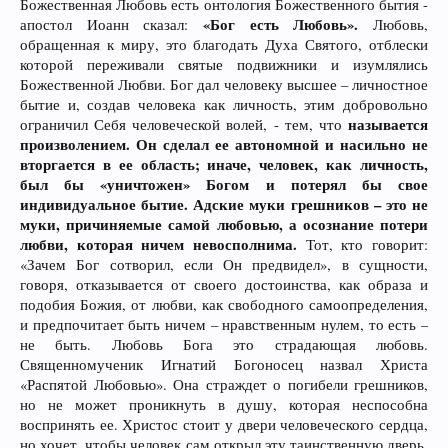
Божественная Любовь есть онтология Божественного бытия -
«Бог есть Любовь».
апостол Иоанн сказал:
Любовь,
обращенная к миру, это благодать Духа Святого, отблески
которой переживали святые подвижники и изумлялись
Божественной Любви. Бог дал человеку высшее – личностное
бытие и, создав человека как личность, этим добровольно
называется
ограничил Себя человеческой волей, - тем, что
произволением. Он сделал ее автономной и насильно не
вторгается в ее область; иначе, человек, как личность,
был бы «уничтожен» Богом и потерял бы свое
индивидуальное бытие. Адские муки грешников – это не
муки, причиняемые самой любовью, а осознание потери
любви, которая ничем невосполнима.
Тот, кто говорит:
«Зачем Бог сотворил, если Он предвидел», в сущности,
говоря, отказывается от своего достоинства, как образа и
подобия Божия, от любви, как свободного самоопределения,
и предпочитает быть ничем – нравственным нулем, то есть –
не быть. Любовь Бога это страдающая любовь.
Священномученик Игнатий Богоносец назвал Христа
«Распятой Любовью». Она страждет о погибели грешников,
но не может проникнуть в душу, которая неспособна
воспринять ее. Христос стоит у двери человеческого сердца,
но хочет, чтобы человек сам открыл эту таинственную дверь.