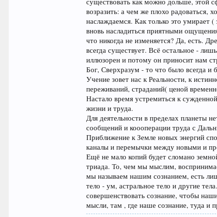
существовать как можно дольше, этой с
возразить: а чем же плохо радоваться, х
наслаждаемся. Как только это умирает ( 
вновь насладиться приятными ощущениям
что никогда не изменяется? Да, есть. Др
всегда существует. Всё остальное - лиш
иллюзорен и потому он приносит нам стр
Бог, Сверхразум - то что было всегда и 
Учение зовет нас к Реальности, к истин
переживаний, страданий( ценой временн
Настало время устремиться к сужденной 
жизни и труда.
Для деятельности в пределах планеты н
сообщений и коооперации труда с Даль
Приближение к Земле новых энергий сп
каналы и перемычки между новыми и пр
Ещё не мало копий будет сломано земной
триада. То, чем мы мыслим, воспринимаем
мы называем нашим сознанием, есть лиш
тело - ум, астральное тело и другие те
совершенствовать сознание, чтобы наши
мысли, там , где наше сознание, туда и