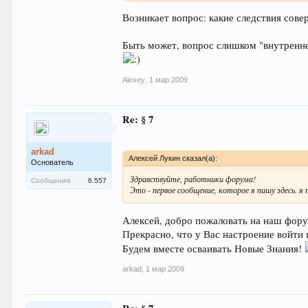
Возникает вопрос: какие следствия сов
Быть может, вопрос слишком "внутреннег
Alexey
,
1 мар 2009
Re: § 7
arkad
Алексей Лукин сказал(а):
Основатель
Здравствуйте, работники форума!
Сообщения:
6.557
Это - первое сообщение, которое я пишу здесь. 
Алексей, добро пожаловать на наш фор
Прекрасно, что у Вас настроение войти в
Будем вместе осваивать Новые Знания!
arkad
,
1 мар 2009