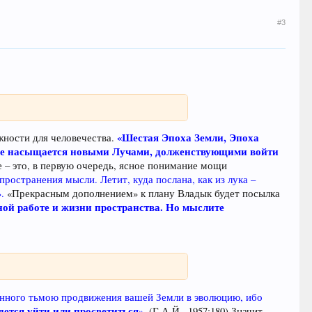
#3
«Шестая Эпоха Земли, Эпоха
жности для человечества.
ское насыщается новыми Лучами, долженствующими войти
е – это, в первую очередь, ясное понимание мощи
ространения мысли. Летит, куда послана, как из лука –
.
«Прекрасным дополнением» к плану Владык будет посылка
ой работе и жизни пространства. Но мыслите
нного тьмою продвижения вашей Земли в эволюцию, ибо
ется уйти или просветиться
».
(Г.А.Й., 1957:180) Значит,