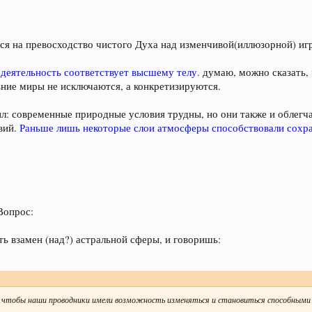
ется на превосходство чистого Духа над изменчивой(иллюзорной) иг
деятельность соответствует высшему телу
. думаю, можно сказать,
ние миры не исключаются, а конкретизируются.
л: современные природные условия трудны, но они также и облегча
вий.
Раньше лишь некоторые слои атмосферы способствовали сохра
 Вопрос:
ь взамен (над?) астральной сферы, и говоришь:
, чтобы наши проводники имели возможность изменяться и становиться способными в