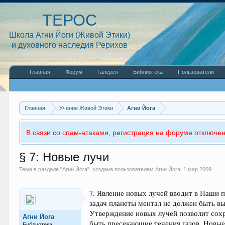
ТЕРОС
Школа Агни Йоги (Живой Этики)
и духовного наследия Рерихов
Главная
Форум
Галерея
Библиотека
Пользователи
Главная
Учение Живой Этики
Агни Йога
В связи со спам-атаками, регистрация на форуме отключен
§ 7: Новые лучи
Тема в разделе "
Агни Йога
", создана пользователем
Агни Йога
,
1 мар 2009
.
7. Явление новых лучей вводит в Наши п
задач планеты ментал не должен быть в
Утверждение новых лучей позволит сохр
Агни Йога
быть пресекающие течения газов. Новые
Библиотека