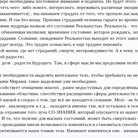
фере необходимы постоянное внимание и подпитка. Не будет этого 
отеть чего- либо нового, интересного, переживать различные эмоции
заканчивается) , мы начинаем страдать от того, что пропало наслаж
и. И так без конца. Причина страданий человека скрыта во временн
евние мудрецы назвали это состояние Реальностью. Реальность - это 
ь обманчивая ииллюзия, временное состояние, которое рождаясь, з
адания. Сознание, овладевшее Реальностью выходит из этого закол
будет всегда. Это трудно осмыслить и ещё труднее пережить.
ной жизни, где нет страданий, смерти, несправедливости. А к чему
ой радости).
доле : радости будущего. Там, в сфере мысли мы продолжим полёт 
ет необходимости выделять ментальное тело, чтобы пребывать на 
ными Мирами, такое выделение уже необходимо.
особствует очищению многих , ранее недоступных для определённ
ежними областями, способствуя расширению сферы деятельности с
 наукой в спорах о том, где всё же находится сознание. Мозг - не
 , анализируем и.т.д... находится именно там, всё остальное в тел
ь отражение того луча СО-ЗНАНИЯ, который опускается из нашего
ла. И то, что полезно для высших состояний, может быть смертельно
 проводники имели возможность изменяться и становиться способн
 притягиваются наши тонкие тела. Начинают изменяться они - начина