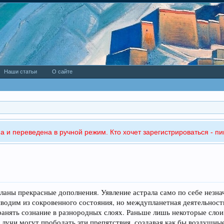
Наши статьи
О сайте
а и переведена в ручной режим. Кто хочет зарегистрироваться - пи
ланы прекрасные дополнения. Уявление астрала само по себе незна
ыводим из сокровенного состояния, но междупланетная деятельност
анять сознание в разнородных слоях. Раньше лишь некоторые сло
 лучи могут прободать эти препятствия, создавая как бы воздушны