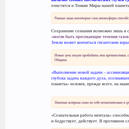
очистятся и Тонкие Миры нашей планеты
Раньше лишь некоторые слои атмосферы способс
Сохранение сознания возможно лишь в с
«могли быть пресекающие течения газов
Земли может кончиться гигантским взрыв
Новые лучи могут прободать эти препятствия, с
Община.
«Выполнение новой задачи – ассимиляции
глубока задача каждого духа, осознавш
планеты» человек, прежде всего, на ны
Уявление астрала само по себе незначительно в 
«Сознательная работа ментала» способна
и бодрствует, действует. В противном сл