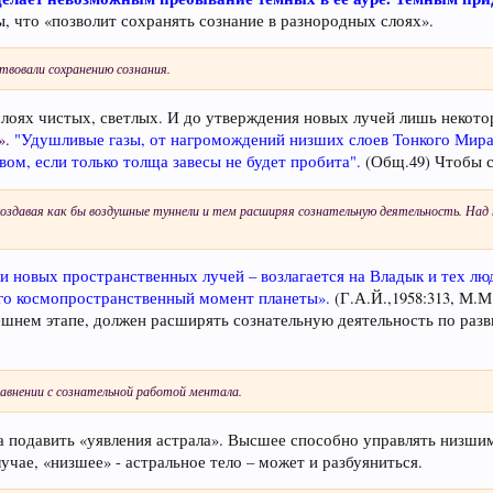
, что «позволит сохранять сознание в разнородных слоях».
твовали сохранению сознания.
лоях чистых, светлых. И до утверждения новых лучей лишь некот
».
"Удушливые газы, от нагромождений низших слоев Тонкого Мира
ом, если только толща завесы не будет пробита".
(Общ.49) Чтобы с
оздавая как бы воздушные туннели и тем расширяя сознательную деятельность. Над 
 новых пространственных лучей – возлагается на Владык и тех люд
его космопространственный момент планеты».
(Г.А.Й.,1958:313, М.
нешнем этапе, должен расширять сознательную деятельность по раз
сравнении с сознательной работой ментала.
 подавить «уявления астрала». Высшее способно управлять низшим,
учае, «низшее» - астральное тело – может и разбуяниться.