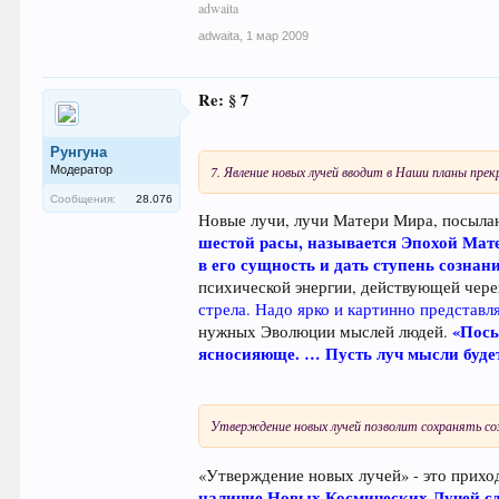
adwaita
adwaita
,
1 мар 2009
Re: § 7
Рунгуна
7. Явление новых лучей вводит в Наши планы прек
Модератор
Сообщения:
28.076
Новые лучи, лучи Матери Мира, посылаю
шестой расы, называется Эпохой Мат
в его сущность и дать ступень сознан
психической энергии, действующей чере
стрела. Надо ярко и картинно представля
«Посы
нужных Эволюции мыслей людей.
ясносияюще. … Пусть луч мысли будет
Утверждение новых лучей позволит сохранять соз
«Утверждение новых лучей» - это прихо
наличие Новых Космических Лучей сд