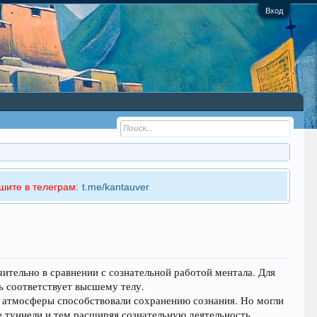
Вход
шите в телеграм:
t.me/kantauver
чительно в сравнении с сознательной работой ментала. Для
ь соответствует высшему телу.
и атмосферы способствовали сохранению сознания. Но могли
е туннели и тем расширяя сознательную деятельность.