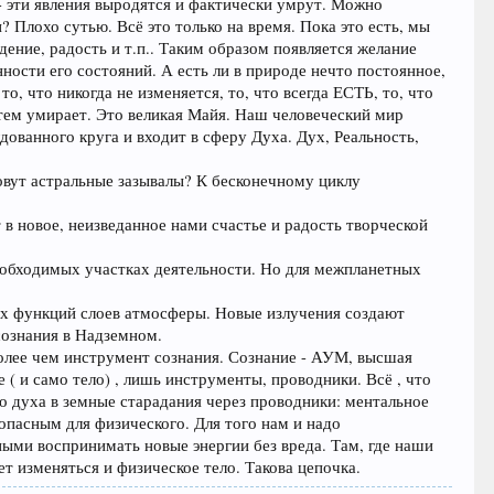
- эти явления выродятся и фактически умрут. Можно
? Плохо сутью. Всё это только на время. Пока это есть, мы
дение, радость и т.п.. Таким образом появляется желание
ости его состояний. А есть ли в природе нечто постоянное,
то, что никогда не изменяется, то, что всегда ЕСТЬ, то, что
атем умирает. Это великая Майя. Наш человеческий мир
дованного круга и входит в сферу Духа. Дух, Реальность,
 зовут астральные зазывалы? К бесконечному циклу
в новое, неизведанное нами счастье и радость творческой
необходимых участках деятельности. Но для межпланетных
ых функций слоев атмосферы. Новые излучения создают
ознания в Надземном.
 более чем инструмент сознания. Сознание - АУМ, высшая
е ( и само тело) , лишь инструменты, проводники. Всё , что
 духа в земные старадания через проводники: ментальное
 опасным для физического. Для того нам и надо
ыми воспринимать новые энергии без вреда. Там, где наши
ет изменяться и физическое тело. Такова цепочка.