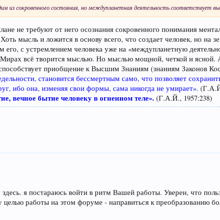
дим из сокровенного состояния, но междупланетная деятельность соответствует вы
лане не требуют от него осознания сокровенного понимания ментал
Хоть мысль и ложится в основу всего, что создает человек, но на 
м его, с устремлением человека уже на «междупланетную деятельнос
ирах всё творится мыслью. Но мыслью мощной, четкой и ясной. А д
способствует приобщение к Высшим Знаниям (знаниям Законов Косм
дельности, становится бессмертным само, что позволяет сохранить
руг, ибо она, изменяя свои формы, сама никогда не умирает».
(Г.А.Й
ие, вечное бытие человеку в огненном теле».
(Г.А.Й., 1957:238)
 здесь. я постараюсь войти в ритм Вашей работы. Уверен, что поль
у целью работы на этом форуме - направиться к преобразованию бо