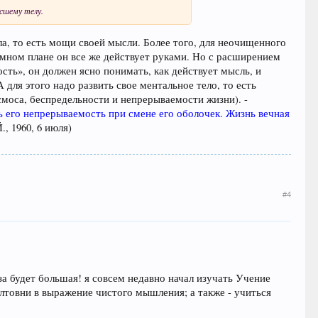
сшему телу.
а, то есть мощи своей мысли. Более того, для неочищенного
земном плане он все же действует руками. Но с расширением
ть», он должен ясно понимать, как действует мысль, и
ля этого надо развить свое ментальное тело, то есть
оса, беспредельности и непрерываемости жизни). -
 его непрерываемость при смене его оболочек. Жизнь вечная
., 1960, 6 июля)
#4
за будет большая! я совсем недавно начал изучать Учение
лтовни в выражение чистого мышления; а также - учиться