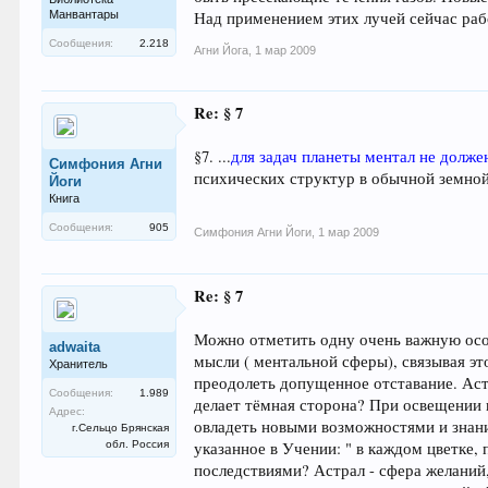
Манвантары
Над применением этих лучей сейчас раб
Сообщения:
2.218
Агни Йога
,
1 мар 2009
Re: § 7
§7. ...
для задач планеты ментал не долже
Симфония Агни
психических структур в обычной земно
Йоги
Книга
Сообщения:
905
Симфония Агни Йоги
,
1 мар 2009
Re: § 7
Можно отметить одну очень важную осо
adwaita
мысли ( ментальной сферы), связывая эт
Хранитель
преодолеть допущенное отставание. Аст
Сообщения:
1.989
делает тёмная сторона? При освещении 
Адрес:
овладеть новыми возможностями и знани
г.Сельцо Брянская
обл. Россия
указанное в Учении: " в каждом цветке,
последствиями? Астрал - сфера желаний,