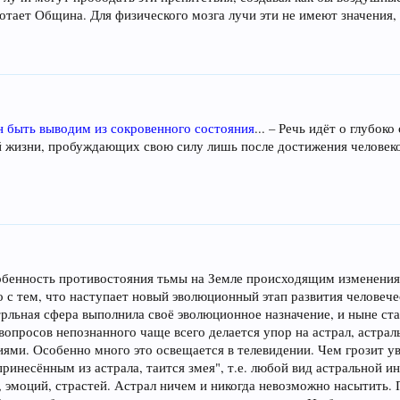
отает Община. Для физического мозга лучи эти не имеют значения,
н быть выводим из сокровенного состояния
... – Речь идёт о глубо
й жизни, пробуждающих свою силу лишь после достижения человеко
бенность противостояния тьмы на Земле происходящим изменениям
о с тем, что наступает новый эволюционный этап развития человеч
рльная сфера выполнила своё эволюционное назначение, и ныне ста
вопросов непознанного чаще всего делается упор на астрал, астрал
ями. Особенно много это освещается в телевидении. Чем грозит у
 принесённым из астрала, таится змея", т.е. любой вид астральной
 эмоций, страстей. Астрал ничем и никогда невозможно насытить. 