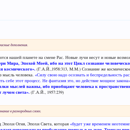
расные дополнения.
тся нашей планете на смене Рас. Новые лучи несут и новые возмо
ери Мира, Эпохой Моей, ибо на этот Цикл сознание человече
ия космического».
(Г.А.Й.,1958:313, М.М.) Сознание же космическо
з мысль человека.
«Силу свою надо осознать и беспредельность расп
ть себе этот процесс. Не фантазия это, но действие мощное закона»
лки мыслей важны, ибо приобщают человека к пространственн
 лучом света».
(Г.А.Й., 1957:239)
нание в разнородных слоях.
д Эпохи Огня, Эпохи Света, которая
«будет уже временем неотемне
елает невозможным пребывание темных в ее ауре. Темным прид