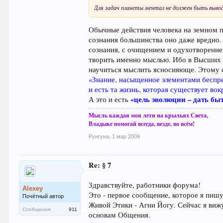
Для задач планеты ментал не должен быть выво
Обычные действия человека на земном п
сознания большинства оно даже вредно. 
сознания, с очищением и одухотворение
творить именно мыслью. Ибо в Высших М
научиться мыслить ясносияюще. Этому 
«Знание, насыщенное элементами беспре
и есть та жизнь, которая существует вок
«цель эволюции – дать быт
А это и есть
Мысль каждая моя лети на крыльях Света,
Владыке помогай всегда, везде, во всём!
Рунгуна
,
1 мар 2009
Re: § 7
Здравствуйте, работники форума!
Alexey
Это - первое сообщение, которое я пишу
Почётный автор
Живой Этики - Агни Йогу. Сейчас я виж
Сообщения:
911
основам Общения.