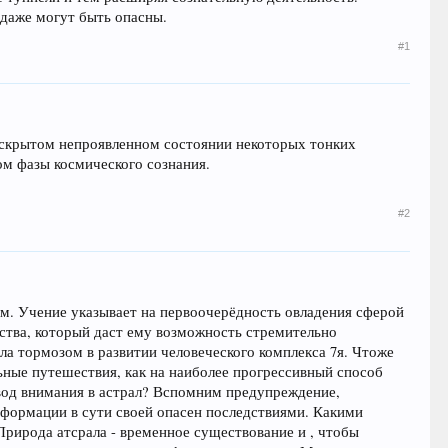
 даже могут быть опасны.
#1
ко скрытом непроявленном состоянии некоторых тонких
м фазы космического сознания.
#2
. Учение указывает на первоочерёдность овладения сферой
ества, который даст ему возможность стремительно
ла тормозом в развитии человеческого комплекса 7я. Чтоже
ьные путешествия, как на наиболее прогрессивный способ
вод внимания в астрал? Вспомним предупреждение,
 информации в сути своей опасен последствиями. Какими
Природа атсрала - временное существование и , чтобы