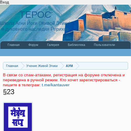
Вход
ТЕРОС
Школа Агни Йоги (Живой Этики)
и духовного наследия Рерихов
Главная
Форум
Галерея
Библиотека
Пользователи
Наши статьи
О сайте
Главная
Учение Живой Этики
АУМ
В связи со спам-атаками, регистрация на форуме отключена и
переведена в ручной режим. Кто хочет зарегистрироваться -
пишите в телеграм:
t.me/kantauver
§23