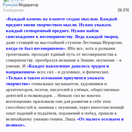
Рунгуна
Модератор
Сообщения:
28.076
«Каждый камень на планете создан мыслью. Каждый
предмет овеян творчеством мысли. Нужно уважать
каждый сотворенный предмет. Нужно найти
снисхождение к несовершенству. Ведь каждый творец
,
даже стоящий на высочайшей ступени Лестницы Иерархии,
когда-то был несовершенен».
Ибо все, хоть и разными
тропочками, проходят единый путь от несовершенства к
совершенству, преобразуя незнание в Знание, неумение – в
«Каждое накопление давалось трудом и
умение. И
напряжением»
всех сил – и духовных, и физических.
«Только в таком осознании приучимся уважать
творчество»
гениальных музыкантов, художников и
архитекторов, поэтов, писателей и учёных, общественных
деятелей и полководцев… Немало сил во многих
воплощениях приложили они для развития в себе этих
способностей и, начиная с неумения, через многочисленный
опыт падений и подъёмов, поражений и побед, пришли к
«От малого осознаем и
величайшему умению гениев. Лишь
великое».