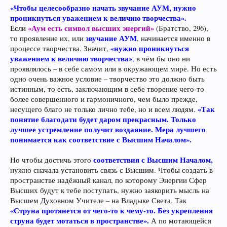
«Чтобы целесообразно начать звучание АУМ, нужно
проникнуться уважением к величию творчества».
«Аум есть символ высших энергий»
Если
(Братство, 296),
звучание АУМ
то проявление их, или
,
начинается именно в
«нужно проникнуться
процессе творчества. Значит,
уважением к величию творчества»
,
в чём бы оно ни
проявлялось – в себе самом или в окружающем мире. Но есть
одно очень важное условие – творчество это должно быть
истинным, то есть, заключающим в себе творение чего-то
более совершенного и гармоничного, чем было прежде,
«Так
несущего благо не только лично тебе, но и всем людям.
понятие благодати будет даром прекрасным. Только
лучшее устремление получит воздаяние. Мера лучшего
понимается как соответствие с Высшим Началом».
соответствия с Высшим Началом,
Но чтобы достичь этого
нужно сначала установить связь с Высшим. Чтобы создать в
пространстве надёжный канал, по которому Энергии Сфер
Высших будут к тебе поступать, нужно заякорить мысль на
Высшем Духовном Учителе – на Владыке Света. Так
«Струна протянется от чего-то к чему-то. Без укрепления
струна будет мотаться в пространстве».
А по мотающейся