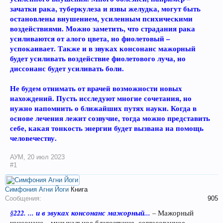
зачатки рака, туберкулеза и язвы желудка, могут быть
остановлены внушением, усиленным психическими
воздействиями. Можно заметить, что страдания рака
усиливаются от алого цвета, но фиолетовый –
успокаивает. Также и в звуках консонанс мажорный
будет усиливать воздействие фиолетового луча, но
диссонанс будет усиливать боли.
Не будем отнимать от врачей возможности новых
нахождений. Пусть исследуют многие сочетания, но
нужно напомнить о ближайших путях науки. Когда в
основе лечения лежит созвучие, тогда можно представить
себе, какая тонкость энергии будет вызвана на помощь
человечеству.
АУМ
,
20 июл 2023
#1
Симфония Агни Йоги
Книга
Сообщения:
905
§222. ... и в звуках консонанс мажорный...
– Мажорный
консонанс – музыкальное благозвучие, согласованное