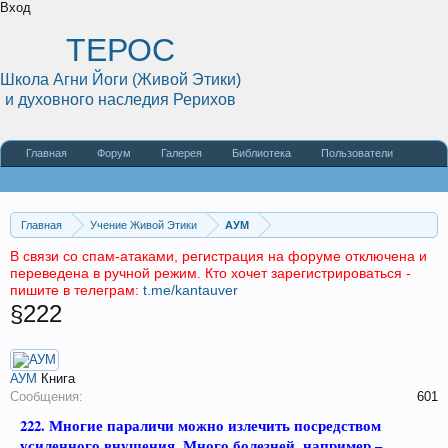
Вход
ТЕРОС
Школа Агни Йоги (Живой Этики)
и духовного наследия Рерихов
Главная
Форум
Галерея
Библиотека
Пользователи
Наши статьи
О сайте
Главная
Учение Живой Этики
АУМ
В связи со спам-атаками, регистрация на форуме отключена и
переведена в ручной режим. Кто хочет зарегистрироваться -
пишите в телеграм:
t.me/kantauver
§222
АУМ
Книга
Сообщения:
601
222.
Многие параличи можно излечить посредством
усиленного внушения. Много болезней, например –