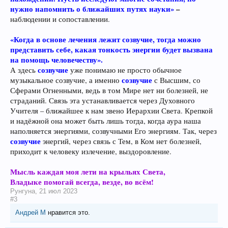
нужно напомнить о ближайших путях науки»
–
наблюдении и сопоставлении.
«Когда в основе лечения лежит созвучие, тогда можно
представить себе, какая тонкость энергии будет вызвана
на помощь человечеству».
созвучие
А здесь
уже понимаю не просто обычное
созвучие
музыкальное созвучие, а именно
с Высшим, со
Сферами Огненными, ведь в том Мире нет ни болезней, не
страданий. Связь эта устанавливается через Духовного
Учителя – ближайшее к нам звено Иерархии Света. Крепкой
и надёжной она может быть лишь тогда, когда аура наша
наполняется энергиями, созвучными Его энергиям. Так, через
созвучие
энергий, через связь с Тем, в Ком нет болезней,
приходит к человеку излечение, выздоровление.
Мысль каждая моя лети на крыльях Света,
Владыке помогай всегда, везде, во всём!
Рунгуна
,
21 июл 2023
#3
Андрей М
нравится это.