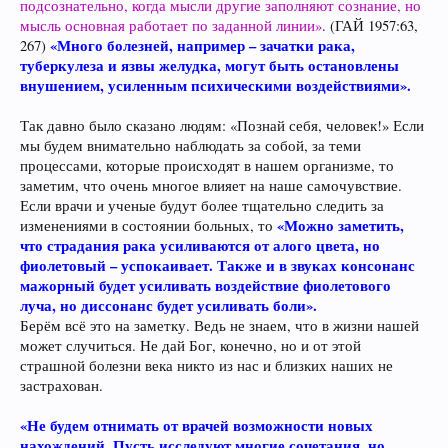
подсознательно, когда мысли другие заполняют сознание, но
мысль основная работает по заданной линии»
. (ГАЙ 1957:63,
«Много болезней, например – зачатки рака,
267)
туберкулеза и язвы желудка, могут быть остановлены
внушением, усиленным психическими воздействиями».
Так давно было сказано людям: «Познай себя, человек!» Если
мы будем внимательно наблюдать за собой, за теми
процессами, которые происходят в нашем организме, то
заметим, что очень многое влияет на наше самочувствие.
Если врачи и ученые будут более тщательно следить за
«Можно заметить,
изменениями в состоянии больных, то
что страдания рака усиливаются от алого цвета, но
фиолетовый – успокаивает. Также и в звуках консонанс
мажорный будет усиливать воздействие фиолетового
луча, но диссонанс будет усиливать боли».
Берём всё это на заметку. Ведь не знаем, что в жизни нашей
может случиться. Не дай Бог, конечно, но и от этой
страшной болезни века никто из нас и близких наших не
застрахован.
«Не будем отнимать от врачей возможности новых
нахождений. Пусть исследуют многие сочетания, но