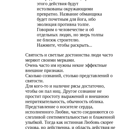
этого действия будут
истолкованы окружающими
превратно. Название обманщика
будет почетным для йога, ибо
эволюция противна толпе.
Говорим о человечестве и об
отдельных людях, но зверь толпы
не близок строителю.
Нажмите, чтобы раскрыть...
Святость и светлые достоинства люди часто
меряют своими мерками.
Очень часто им нужны некие эффектные
внешние признаки.
Сколько сознаний, столько представлений о
святости.
Для кого-то и наличие рясы достаточно,
чтобы он пал ниц. Другое сознание не
простит простоту выражений и внешнюю
непритязательность, обычность облика.
Представление о носителе сердца,
исполненного Любви, часто соединяются со
слезливой сентиментальностью и блаженной
улыбкой. Тогда как истинная Любовь скорее
сурова, но действенна, и область действия не