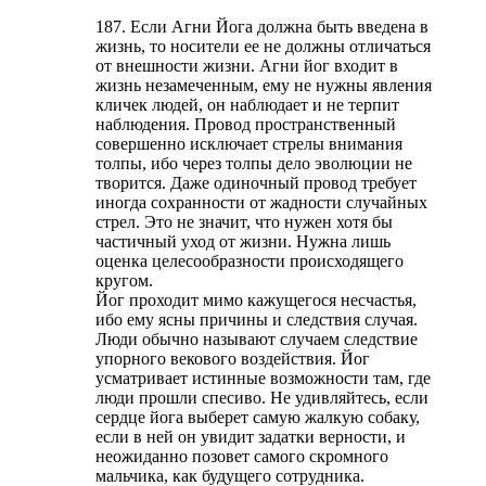
187. Если Агни Йога должна быть введена в
жизнь, то носители ее не должны отличаться
от внешности жизни. Агни йог входит в
жизнь незамеченным, ему не нужны явления
кличек людей, он наблюдает и не терпит
наблюдения. Провод пространственный
совершенно исключает стрелы внимания
толпы, ибо через толпы дело эволюции не
творится. Даже одиночный провод требует
иногда сохранности от жадности случайных
стрел. Это не значит, что нужен хотя бы
частичный уход от жизни. Нужна лишь
оценка целесообразности происходящего
кругом.
Йог проходит мимо кажущегося несчастья,
ибо ему ясны причины и следствия случая.
Люди обычно называют случаем следствие
упорного векового воздействия. Йог
усматривает истинные возможности там, где
люди прошли спесиво. Не удивляйтесь, если
сердце йога выберет самую жалкую собаку,
если в ней он увидит задатки верности, и
неожиданно позовет самого скромного
мальчика, как будущего сотрудника.