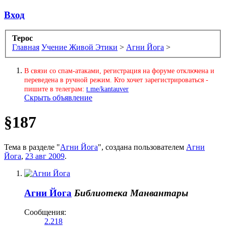
Вход
Терос
Главная
Учение Живой Этики
>
Агни Йога
>
В связи со спам-атаками, регистрация на форуме отключена и
переведена в ручной режим. Кто хочет зарегистрироваться -
пишите в телеграм:
t.me/kantauver
Скрыть объявление
§187
Тема в разделе "
Агни Йога
", создана пользователем
Агни
Йога
,
23 авг 2009
.
Агни Йога
Библиотека Манвантары
Сообщения:
2.218