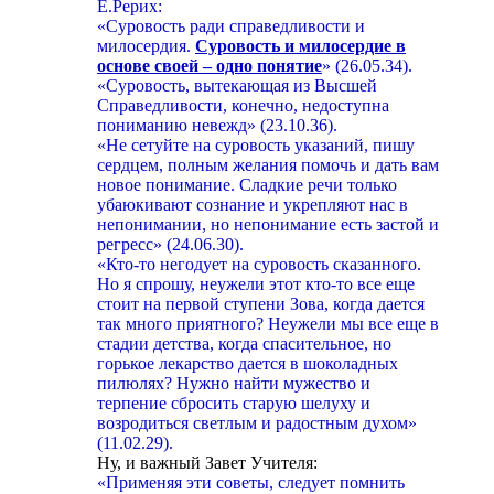
Е.Рерих:
«Суровость ради справедливости и
милосердия.
Суровость и милосердие в
основе своей – одно понятие
» (26.05.34).
«Суровость, вытекающая из Высшей
Справедливости, конечно, недоступна
пониманию невежд» (23.10.36).
«Не сетуйте на суровость указаний, пишу
сердцем, полным желания помочь и дать вам
новое понимание. Сладкие речи только
убаюкивают сознание и укрепляют нас в
непонимании, но непонимание есть застой и
регресс» (24.06.30).
«Кто-то негодует на суровость сказанного.
Но я спрошу, неужели этот кто-то все еще
стоит на первой ступени Зова, когда дается
так много приятного? Неужели мы все еще в
стадии детства, когда спасительное, но
горькое лекарство дается в шоколадных
пилюлях? Нужно найти мужество и
терпение сбросить старую шелуху и
возродиться светлым и радостным духом»
(11.02.29).
Ну, и важный Завет Учителя:
«Применяя эти советы, следует помнить