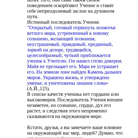
поведением оскорбляют Учение и ставят
себе непреодолимый заслон на духовном
пути.
Истинный последователь Учения:
"Открытый, готовый отряхнуть лохмотья
ветхого мира, устремленный к новому
сознанию, желающий познания,
неустрашимый, правдивый, преданный,
зоркий на дозоре, трудящийся,
целесообразный, чуткий приближается
ученик к Учителю. Он нашел стезю доверия.
Майя не прельщает его. Мара не устрашает
его. На земном лоне найден Камень дальних
миров. Украшена жизнь, и утверждено
уменье, и уничтожены лишние слова»
(А.Й.,125).
В списке качеств ученика нет гордыни или
высокомерия. Последователь Учения внешне
незаметен, но сознание, сердце, дух его
растет, и следствия этого непременно
сказываются на окружающем мире.
Кстати, друзья, а вы замечаете ваше влияние
на окружающий вас мир, людей? Думаю, что