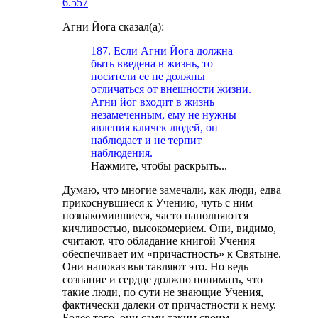
6.557
Агни Йога сказал(а):
187. Если Агни Йога должна
быть введена в жизнь, то
носители ее не должны
отличаться от внешности жизни.
Агни йог входит в жизнь
незамеченным, ему не нужны
явления кличек людей, он
наблюдает и не терпит
наблюдения.
Нажмите, чтобы раскрыть...
Думаю, что многие замечали, как люди, едва
прикоснувшиеся к Учению, чуть с ним
познакомившиеся, часто наполняются
кичливостью, высокомерием. Они, видимо,
считают, что обладание книгой Учения
обеспечивает им «причастность» к Святыне.
Они напоказ выставляют это. Но ведь
сознание и сердце должно понимать, что
такие люди, по сути не знающие Учения,
фактически далеки от причастности к нему.
Более того, они сами таким своим