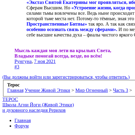
«Экстаз Святой Екатерины мог проявляться, и
Сферам Высшим. Но
«Устроение жизни, когда про
силами тьмы вовлечены все. Ведь ныне происходит
которой тьме места нет. Потому-то тёмные, зная эт
Пространственные Битвы»
так яро. А так как св
особенно осознать связь между сферами».
И по ме
себе высшие качества духа – фиалы чистого яркого 
Мысль каждая моя лети на крыльях Света,
Владыке помогай всегда, везде, во всём!
Рунгуна
,
7 ноя 2021
#3
(Вы должны войти или зарегистрироваться, чтобы ответить.)
Терос
Главная
Учение Живой Этики
>
Мир Огненный
>
Часть 3
>
ТЕРОС
Школа Агни Йоги (Живой Этики)
и духовного наследия Рерихов
Главная
Форум