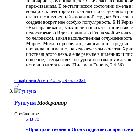
терциариев-доминиканцев. Отличалась необыкновен
переживаниям. В экстатическом состоянии имела ви
кольцо как некоторое свидетельство ее духовной р
степени с внутренней «молитвой сердца» без слов
создали вокруг нее особую популярность. Е.И.Рерих
«Вы спрашиваете, можно ли понять указание о явле
недосягаемого Идола и лишило Его всякой человечно
то человеком. Такая насильственная отчужденность
Миром. Можно проследить, как именно в средние вр
настаивали, именно, на человеческом естестве Хри
шестнадцатого века, а еще раньше в видениях и пи
общение, всегда отвечают уровню сознания видящи
историю интеллекта» (Письма в Европу, 2.4.36).
Симфония Агни Йоги
,
29 окт 2021
#2
Рунгуна
Модератор
Сообщения:
28.070
«Пространственный Огонь содрогается при толч