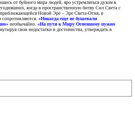
вшись от буйного мира людей, яро устремляться духом к
егодняшних, когда в пространственную битву Сил Света с
 приближающейся Новой Эре – Эре Света-Огня, в
но сопротивляются.
«Никогда еще не бушевали
нно»
необычайно.
«На пути к Миру Огненному нужно
утируя свои недостатки в достоинства, утверждать в