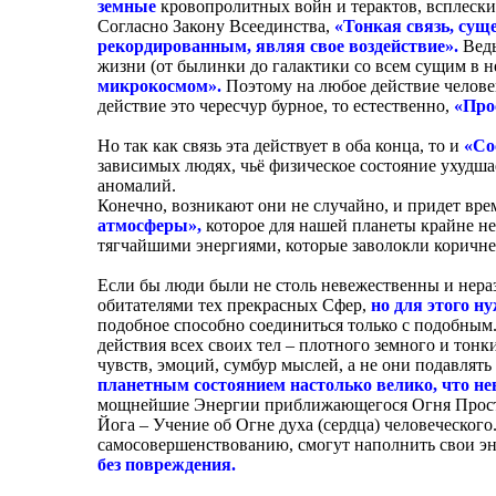
земные
кровопролитных войн и терактов, всплески 
Согласно Закону Всеединства,
«Тонкая связь, сущ
рекордированным, являя свое воздействие».
Ведь
жизни (от былинки до галактики со всем сущим в не
микрокосмом».
Поэтому на любое действие челове
действие это чересчур бурное, то естественно,
«Про
Но так как связь эта действует в оба конца, то и
«Со
зависимых людях, чьё физическое состояние ухудша
аномалий.
Конечно, возникают они не случайно, и придет врем
атмосферы»,
которое для нашей планеты крайне н
тягчайшими энергиями, которые заволокли коричн
Если бы люди были не столь невежественны и нера
обитателями тех прекрасных Сфер,
но для этого н
подобное способно соединиться только с подобным.
действия всех своих тел – плотного земного и тон
чувств, эмоций, сумбур мыслей, а не они подавлят
планетным состоянием настолько велико, что не
мощнейшие Энергии приближающегося Огня Простра
Йога – Учение об Огне духа (сердца) человеческо
самосовершенствованию, смогут наполнить свои эн
без повреждения.