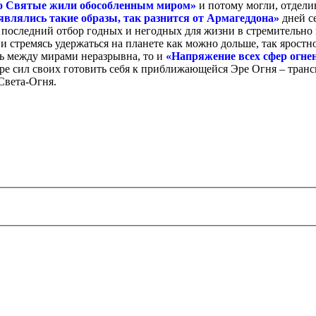
бо Святые жили обособленным миром»
и потому могли, отдели
являлись такие образы, так разнится от Армагеддона»
дней с
 последний отбор годных и негодных для жизни в стремительно
о и стремясь удержаться на планете как можно дольше, так ярост
язь между мирами неразрывна, то и
«Напряжение всех сфер огне
ре сил своих готовить себя к приближающейся Эре Огня – трансм
Света-Огня.