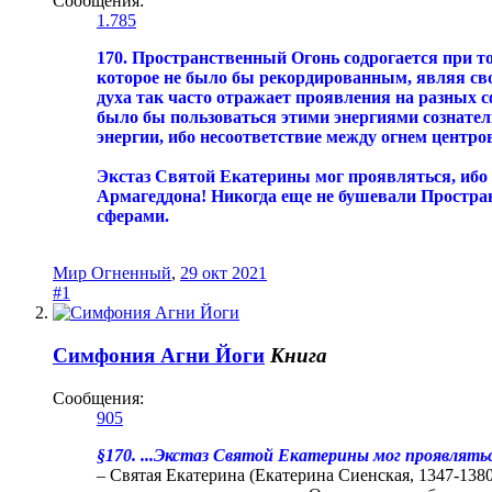
Сообщения:
1.785
170. Пространственный Огонь содрогается при т
которое не было бы рекордированным, являя сво
духа так часто отражает проявления на разных 
было бы пользоваться этими энергиями сознател
энергии, ибо несоответствие между огнем центр
Экстаз Святой Екатерины мог проявляться, ибо 
Армагеддона! Никогда еще не бушевали Простран
сферами.
Мир Огненный
,
29 окт 2021
#1
Симфония Агни Йоги
Книга
Сообщения:
905
§170. ...Экстаз Святой Екатерины мог проявлятьс
– Святая Екатерина (Екатерина Сиенская, 1347-1380