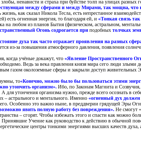
злобы, ненависти и страха при буйстве толп на улицах разных го
ествующая между сферами и между Мирами, так мощна, что н
 жизнь, как сказал Никола Тесла, есть непрестанное взаимодей
й) есть огненная энергия, то благодаря ей, и
«Тонкая связь та
ка на любом из планов Бытия (физическом, астральном, менталь
странственный Огонь содрогается при
подобных
толчках зем
стояние духа так часто отражает проявления на разных сфер
ется из-за повышения атмосферного давления, появления солне
я, когда учёные докажут, что
«Явление Пространственного Ог
еобходимо. Ведь за века правления князя мира сего люди злыми
евым газом околоземные сферы и закрыли доступ живительных 
зумны, то
«Конечно, можно было бы пользоваться этими энер
ужно утончить организм».
Ибо, по Законам Магнита и Созвучия,
 А для утончения организма нужно, прежде всего осознать в себ
ких – астрального и ментального. Именно
«огненный дух должен
ь его. Особенно это важно ныне, в преддверии грядущей Эры Огн
возможно явить полную работу без повреждения».
Не смогут 
нства – сгорят. Чтобы избежать этого и спасти как можно бо
го. Принявшие Учение как руководство к действию в обычной по
ергетические центры тонкими энергиями высших качеств духа, 