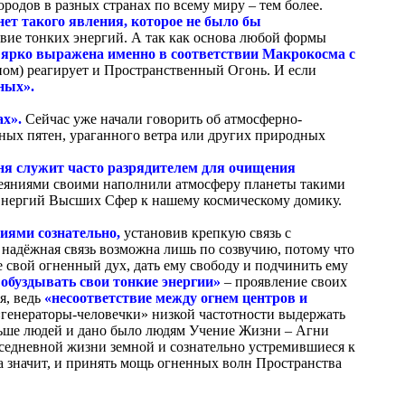
родов в разных странах по всему миру – тем более.
ет такого явления, которое не было бы
ствие тонких энергий. А так как основа любой формы
к ярко выражена именно в соответствии Макрокосма с
ном) реагирует и Пространственный Огонь. И если
ных».
ах».
Сейчас уже начали говорить об атмосферно-
чных пятен, ураганного ветра или других природных
ня служит часто разрядителем для очищения
 деяниями своими наполнили атмосферу планеты такими
Энергий Высших Сфер к нашему космическому домику.
гиями сознательно,
установив крепкую связь с
 надёжная связь возможна лишь по созвучию, потому что
е свой огненный дух, дать ему свободу и подчинить ему
 обуздывать свои тонкие энергии»
– проявление своих
я, ведь
«несоответствие между огнем центров и
«генераторы-человечки» низкой частотности выдержать
льше людей и дано было людям Учение Жизни – Агни
вседневной жизни земной и сознательно устремившиеся к
а значит, и принять мощь огненных волн Пространства