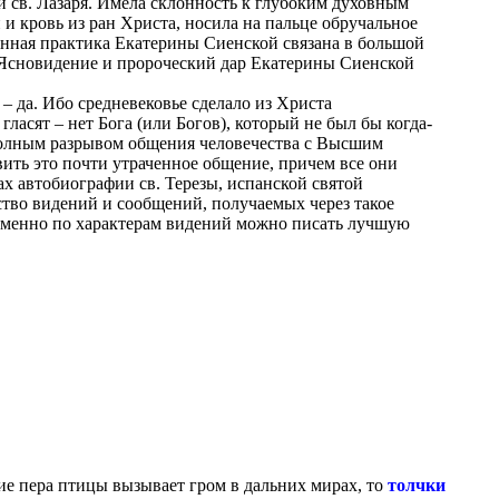
 св. Лазаря. Имела склонность к глубоким духовным
и кровь из ран Христа, носила на пальце обручальное
енная практика Екатерины Сиенской связана в большой
. Ясновидение и пророческий дар Екатерины Сиенской
– да. Ибо средневековье сделало из Христа
ласят – нет Бога (или Богов), который не был бы когда-
 полным разрывом общения человечества с Высшим
ить это почти утраченное общение, причем все они
х автобиографии св. Терезы, испанской святой
ество видений и сообщений, получаемых через такое
«именно по характерам видений можно писать лучшую
ие пера птицы вызывает гром в дальних мирах, то
толчки