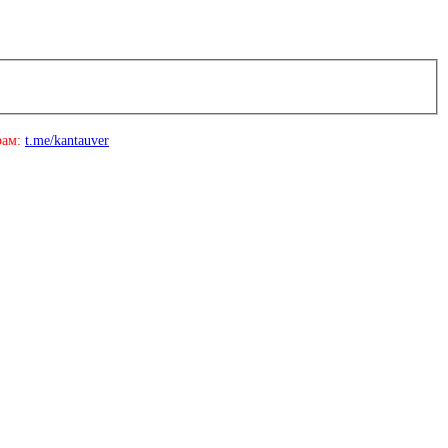
рам:
t.me/kantauver