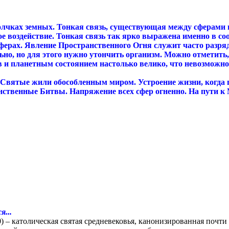
олчках земных. Тонкая связь, существующая между сферами 
е воздействие. Тонкая связь так ярко выражена именно в с
сферах. Явление Пространственного Огня служит часто разр
ьно, но для этого нужно утончить организм. Можно отметить,
ов и планетным состоянием настолько велико, что невозможно
Святые жили обособленным миром. Устроение жизни, когда п
ственные Битвы. Напряжение всех сфер огненно. На пути к 
я...
) – католическая святая средневековья, канонизированная почти