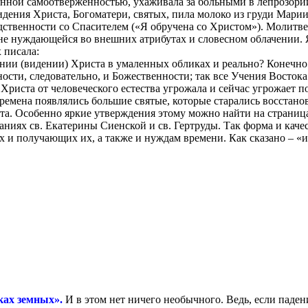
ной самоотверженностью, ухаживала за больными в лепрозории
дения Христа, Богоматери, святых, пила молоко из груди Марии 
одственности со Спасителем («Я обручена со Христом»). Молитв
, не нуждающейся во внешних атрибутах и словесном облачении
 писала:
нии (видении) Христа в умаленных обликах и реально? Конечно 
сти, следовательно, и Божественности; так все Учения Востока г
 Христа от человеческого естества угрожала и сейчас угрожает
емена появлялись большие святые, которые старались восстанов
ста. Особенно яркие утверждения этому можно найти на страница
саниях св. Екатерины Сиенской и св. Гертруды. Так форма и кач
х и получающих их, а также и нуждам времени. Как сказано – 
ках земных».
И в этом нет ничего необычного. Ведь, если паден