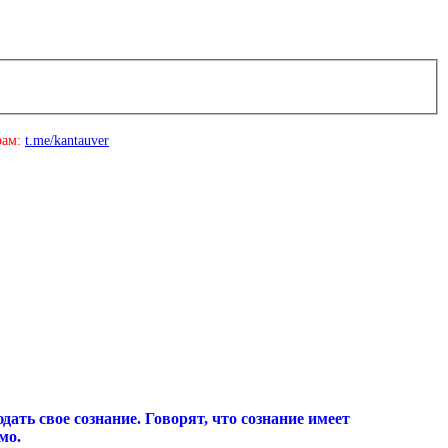
рам:
t.me/kantauver
ть свое сознание. Говорят, что сознание имеет
мо.