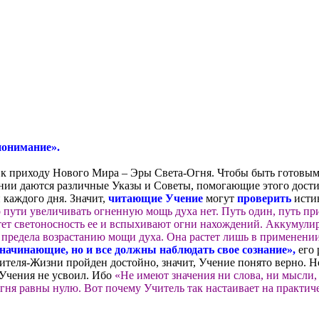
понимание».
 к приходу Нового Мира – Эры Света-Огня. Чтобы быть готовым 
нии даются различные Указы и Советы, помогающие этого дости
 каждого дня. Значит,
читающие Учение
могут
проверить
исти
 пути увеличивать огненную мощь духа нет. Путь один, путь при
астет светоносность ее и вспыхивают огни нахождений. Аккумули
 предела возрастанию мощи духа. Она растет лишь в применени
 начинающие, но и все должны наблюдать свое сознание»,
его 
еля-Жизни пройден достойно, значит, Учение понято верно. Но
 Учения не усвоил. Ибо
«Не имеют значения ни слова, ни мысли,
ня равны нулю. Вот почему Учитель так настаивает на практич