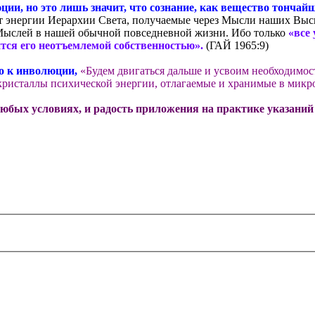
юции, но это лишь значит, что сознание, как вещество тончай
 энергии Иерархии Света, получаемые через Мысли наших Высш
Мыслей в нашей обычной повседневной жизни. Ибо только
«все
ится его неотъемлемой собственностью».
(ГАЙ 1965:9)
о к инволюции,
«Будем двигаться дальше и усвоим необходимос
 кристаллы психической энергии, отлагаемые и хранимые в микр
любых условиях, и радость приложения на практике указани