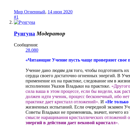
Мир Огненный
,
14 июн 2020
#1
Рунгуна
Модератор
Сообщения:
28.080
«Читающие Учение пусть чаще проверяют свое 
Учение дано людям для того, чтобы подготовить их
сердца своего достаточно огненных энергий. В Уче
применение их на практике, следование им в жизни
исполнении Указов Владыки на практике.
«Другого
сила ваша в этом процессе, если бы видели, как р
должен идти ученик, процесс бесконечный, ибо нет
практике дает кристалл отложений».
И
«Не только
жизненных испытаний. Если очередной экзамен Учит
Советы Владыки не применяешь, значит, ничего из
смысле наращивания кристаллических отложений ог
энергий в действии дает вековой кристалл
».