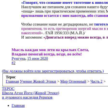
«Говорят, что сознание имеет тяготение к инвол
Наилучшим же питанием для сознания нашего будут
«пища» лишь при практическом применении этих 
приложении остается с ним навсегда, ибо станов
Чтобы сознание наше не деградировало, не
тяготел
применения, то есть претворения энергий мысли в
накоплений».
/ГАЙ 1956:333 (М.А.Й.)/
И запомним:
«Двигаться вперед можно всегда, в 
Мысль каждая моя лети на крыльях Света,
Владыке помогай всегда, везде, во всём!
Рунгуна
,
15 июн 2020
#2
(Вы должны войти или зарегистрироваться, чтобы ответить.)
Терос
Главная
Учение Живой Этики
>
Мир Огненный
>
Часть 2
>
ТЕРОС
Школа Агни Йоги (Живой Этики)
и духовного наследия Рерихов
Главная