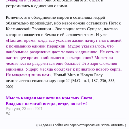
устремились к единению с ними.
Конечно, это объединение миров в сознаниях людей
обязательно произойдёт, ибо невозможно остановить Поток
Космической Эволюции – Эволюции всего Сущего, частью
которого является и Земля с её человечеством. И уже
«Настает время, когда все условия жизни начнут гнать людей
к пониманию единой Иерархии. Мудро указывалось, что
наибольшее разделение даст толчок к единению. Не есть ли
настоящее время наибольшего разъединения? Может ли
человечество разделяться еще больше? Это заря сложения
единения. Ущерб месяца ободряет к принятию нового серпа.
Не младенец ли на нем»,
Новый Мир и Новую Расу
человечества символизирующий? (М.О., ч.1, 187, 236, 555,
565)
Мысль каждая моя лети на крыльях Света,
Владыке помогай всегда, везде, во всём!
Рунгуна
,
23 сен 2021
#2
(Вы должны войти или зарегистрироваться, чтобы ответить.)