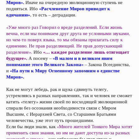
Миров».
Иначе на очередную эволюционную ступень не
«Расчленение Миров приводит к
подняться. Ибо
одичанию»
, то есть – деградации.
«Уже много раз Говорил о вреде разделений. Если жизнь
вечна, если мы понимаем друг друга не условными звуками,
но чем-то поверх языка, то мы обязаны прилагать силу к
единению. Не прав разделяющий. Не прав допускающий
«… каждое разделение лишь отягощает
разделение».
Ибо
будущее».
«В малом и в великом явим
А посему –
понимание этого Великого Закона»
– Закона Всеединства,
«На пути к Миру Огненному запомним о единстве
и
Миров».
Как не могут лебедь, рак и щука сдвинуть телегу,
устремляясь в разных направлениях, так и человек не сможет
катить «телегу» жизни своей по восходящей эволюционной
спирали без осознания необходимости связи с Миром
Высшим, с Иерархией Света, со Старшими Братьями
человечества, уже этот путь прошедшими.
Если бы люди знали, как
«Много жителей Тонкого Мира хотят
применить свои знания, но им не дают доступа из-за разных
суеверий и страха»,
они отбросили бы этот страх и