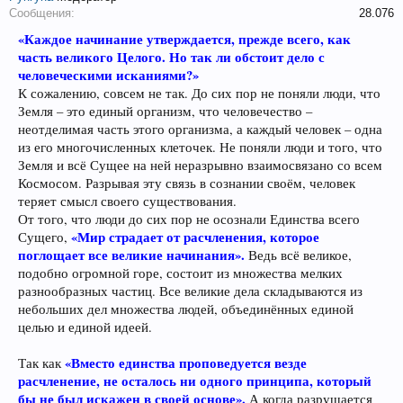
Сообщения:
28.076
«Каждое начинание утверждается, прежде всего, как
часть великого Целого. Но так ли обстоит дело с
человеческими исканиями?»
К сожалению, совсем не так. До сих пор не поняли люди, что
Земля – это единый организм, что человечество –
неотделимая часть этого организма, а каждый человек – одна
из его многочисленных клеточек. Не поняли люди и того, что
Земля и всё Сущее на ней неразрывно взаимосвязано со всем
Космосом. Разрывая эту связь в сознании своём, человек
теряет смысл своего существования.
От того, что люди до сих пор не осознали Единства всего
«Мир страдает от расчленения, которое
Сущего,
поглощает все великие начинания».
Ведь всё великое,
подобно огромной горе, состоит из множества мелких
разнообразных частиц. Все великие дела складываются из
небольших дел множества людей, объединённых единой
целью и единой идеей.
«Вместо единства проповедуется везде
Так как
расчленение, не осталось ни одного принципа, который
бы не был искажен в своей основе».
А когда разрушается