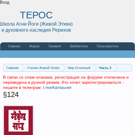
Вход
ТЕРОС
Школа Агни Йоги (Живой Этики)
и духовного наследия Рерихов
Главная
Форум
Галерея
Библиотека
Пользователи
Наши статьи
О сайте
Главная
Учение Живой Этики
Мир Огненный
Часть 3
В связи со спам-атаками, регистрация на форуме отключена и
переведена в ручной режим. Кто хочет зарегистрироваться -
пишите в телеграм:
t.me/kantauver
§124