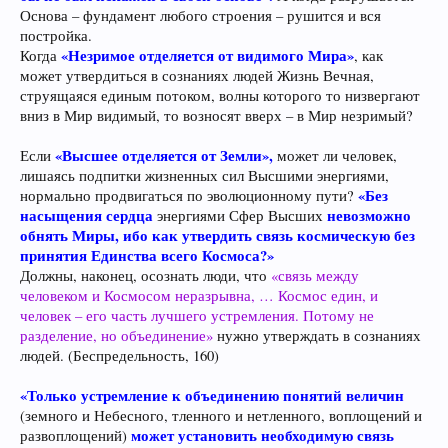
Основа – фундамент любого строения – рушится и вся
постройка.
«Незримое отделяется от видимого Мира»
Когда
, как
может утвердиться в сознаниях людей Жизнь Вечная,
струящаяся единым потоком, волны которого то низвергают
вниз в Мир видимый, то возносят вверх – в Мир незримый?
«Высшее отделяется от Земли»,
Если
может ли человек,
лишаясь подпитки жизненных сил Высшими энергиями,
«Без
нормально продвигаться по эволюционному пути?
насыщения сердца
невозможно
энергиями Сфер Высших
обнять Миры, ибо как утвердить связь космическую без
принятия Единства всего Космоса?»
Должны, наконец, осознать люди, что
«связь между
человеком и Космосом неразрывна, … Космос един, и
человек – его часть лучшего устремления. Потому не
разделение, но объединение»
нужно утверждать в сознаниях
людей. (Беспредельность, 160)
«Только устремление к объединению понятий величин
(земного и Небесного, тленного и нетленного, воплощений и
может установить необходимую связь
развоплощений)