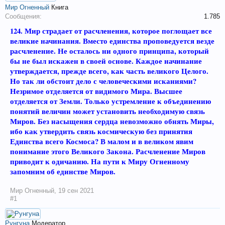
Мир Огненный
Книга
Сообщения:
1.785
124. Мир страдает от расчленения, которое поглощает все
великие начинания. Вместо единства проповедуется везде
расчленение. Не осталось ни одного принципа, который
бы не был искажен в своей основе. Каждое начинание
утверждается, прежде всего, как часть великого Целого.
Но так ли обстоит дело с человеческими исканиями?
Незримое отделяется от видимого Мира. Высшее
отделяется от Земли. Только устремление к объединению
понятий величин может установить необходимую связь
Миров. Без насыщения сердца невозможно обнять Миры,
ибо как утвердить связь космическую без принятия
Единства всего Космоса? В малом и в великом явим
понимание этого Великого Закона. Расчленение Миров
приводит к одичанию. На пути к Миру Огненному
запомним об единстве Миров.
Мир Огненный
,
19 сен 2021
#1
Рунгуна
Модератор