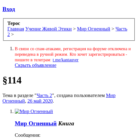
Вход
Терос
Главная
Учение Живой Этики
>
Мир Огненный
>
Часть
2
>
В связи со спам-атаками, регистрация на форуме отключена и
переведена в ручной режим. Кто хочет зарегистрироваться -
пишите в телеграм:
t.me/kantauver
Скрыть объявление
§114
Тема в разделе "
Часть 2
", создана пользователем
Мир
Огненный
,
26 май 2020
.
Мир Огненный
Книга
Сообщения: