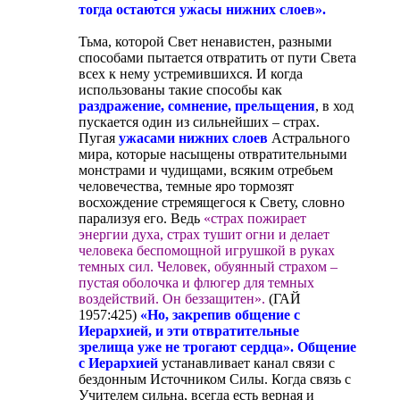
тогда остаются ужасы нижних слоев».
Тьма, которой Свет ненавистен, разными
способами пытается отвратить от пути Света
всех к нему устремившихся. И когда
использованы такие способы как
раздражение, сомнение, прельщения
, в ход
пускается один из сильнейших – страх.
Пугая
ужасами нижних слоев
Астрального
мира, которые насыщены отвратительными
монстрами и чудищами, всяким отребьем
человечества, темные яро тормозят
восхождение стремящегося к Свету, словно
парализуя его. Ведь
«страх пожирает
энергии духа, страх тушит огни и делает
человека беспомощной игрушкой в руках
темных сил. Человек, обуянный страхом –
пустая оболочка и флюгер для темных
воздействий. Он беззащитен».
(ГАЙ
1957:425)
«Но, закрепив общение с
Иерархией, и эти отвратительные
зрелища уже не трогают сердца». Общение
с Иерархией
устанавливает канал связи с
бездонным Источником Силы. Когда связь с
Учителем сильна, всегда есть верная и