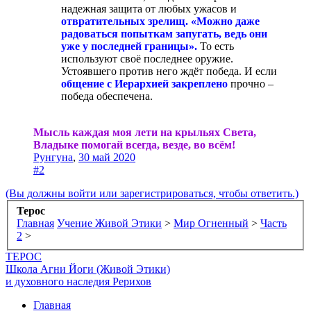
надежная защита от любых ужасов и
отвратительных зрелищ. «Можно даже
радоваться попыткам запугать, ведь они
уже у последней границы».
То есть
используют своё последнее оружие.
Устоявшего против него ждёт победа. И если
общение с Иерархией закреплено
прочно –
победа обеспечена.
Мысль каждая моя лети на крыльях Света,
Владыке помогай всегда, везде, во всём!
Рунгуна
,
30 май 2020
#2
(Вы должны войти или зарегистрироваться, чтобы ответить.)
Терос
Главная
Учение Живой Этики
>
Мир Огненный
>
Часть
2
>
ТЕРОС
Школа Агни Йоги (Живой Этики)
и духовного наследия Рерихов
Главная