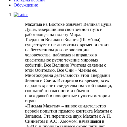
Обсуждение
Махатма на Востоке означает Великая Душа,
Душа, завершившая свой земной путь и
работающая на пользу Мира.
Твердыня Великого Знания (Шамбала)
существует с незапамятных времен и стоит
на бессменном дозоре эволюции
человечества, наблюдая и вправляя в
спасительное русло течение мировых
событий. Все Великие Учителя связаны с
этой Обителью. Все Они – Члены ее.
Многообразна деятельность этой Твердыни
Знания и Света. История всех времен, всех
народов хранит свидетельства этой помощи,
сокрытой от гласности и обычно
приходящей в поворотные пункты истории
стран.
«Письма Махатм» – живое свидетельство
первой попытки прямого контакта Махатм с
Западом. Эта переписка двух Махатм с А.П.
Синнетом и А.О. Хьюмом, начавшаяся в
1880 г. и продолжавшаяся около пяти лет.