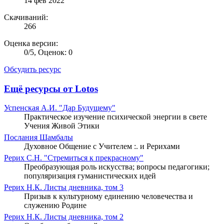
14 фев 2022
Скачиваний:
266
Оценка версии:
0
/
5
,
Оценок: 0
Обсудить ресурс
Ещё ресурсы от Lotos
Успенская А.И. "Дар Будущему"
Практическое изучение психической энергии в свете
Учения Живой Этики
Послания Шамбалы
Духовное Общение с Учителем :. и Рерихами
Рерих С.Н. "Стремиться к прекрасному"
Преобразующая роль искусства; вопросы педагогики;
популяризация гуманистических идей
Рерих Н.К. Листы дневника, том 3
Призыв к культурному единению человечества и
служению Родине
Рерих Н.К. Листы дневника, том 2