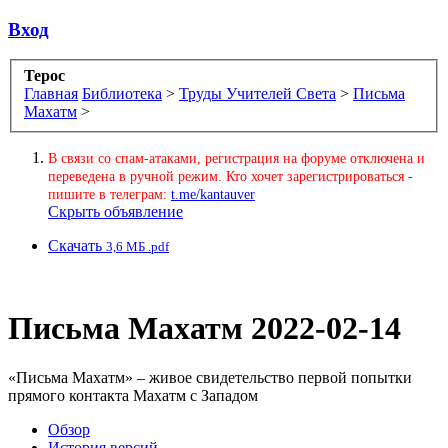
Вход
Терос
Главная
Библиотека
>
Труды Учителей Света
>
Письма
Махатм
>
В связи со спам-атаками, регистрация на форуме отключена и
переведена в ручной режим. Кто хочет зарегистрироваться -
пишите в телеграм:
t.me/kantauver
Скрыть объявление
Скачать
3,6 МБ .pdf
Письма Махатм
2022-02-14
«Письма Махатм» – живое свидетельство первой попытки
прямого контакта Махатм с Западом
Обзoр
История версий