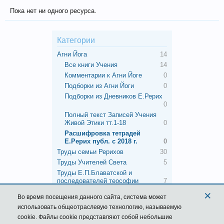
Пока нет ни одного ресурса.
Категории
Агни Йога
14
Все книги Учения
14
Комментарии к Агни Йоге
0
Подборки из Агни Йоги
0
Подборки из Дневников Е.Рерих
0
Полный текст Записей Учения
Живой Этики тт.1-18
0
Расшифровка тетрадей
Е.Рерих публ. с 2018 г.
0
Труды семьи Рерихов
30
Труды Учителей Света
5
Труды Е.П.Блаватской и
последователей теософии
7
Грани Агни Йоги
25
×
Во время посещения данного сайта,
система
может
Книги об Учителях и подвижниках
1
использовать общеотраслевую технологию, называемую
Работы учеников Рерихов и их
cookie. Файлы cookie представляют собой небольшие
последователей
3