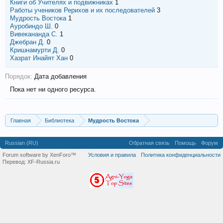
Книги об Учителях и подвижниках
1
Работы учеников Рерихов и их последователей
3
Мудрость Востока
1
Ауробиндо Ш.
0
Вивекананда С.
1
Джебран Д.
0
Кришнамурти Д.
0
Хазрат Инайят Хан
0
Порядок:
Дата добавления
Пока нет ни одного ресурса.
Главная
Библиотека
Мудрость Востока
Russian (RU)
Обратная связь
Помощь
Форум
Forum software by XenForo™
Условия и правила
Политика конфиденциальности
Перевод:
XF-Russia.ru