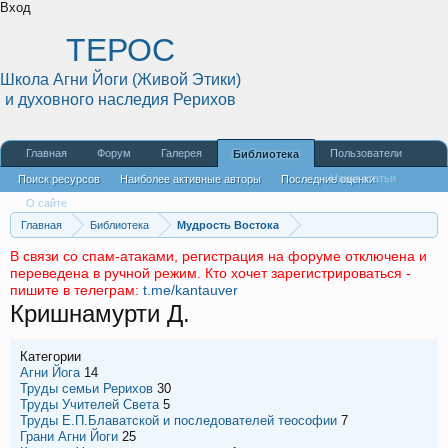
Вход
ТЕРОС
Школа Агни Йоги (Живой Этики)
и духовного наследия Рерихов
Главная
Форум
Галерея
Пользователи
Библиотека
Наши статьи
Поиск ресурсов
Наиболее активные авторы
Последние оценки
О сайте
Главная
Библиотека
Мудрость Востока
В связи со спам-атаками, регистрация на форуме отключена и
переведена в ручной режим. Кто хочет зарегистрироваться -
пишите в телеграм:
t.me/kantauver
Кришнамурти Д.
Категории
Агни Йога
14
Труды семьи Рерихов
30
Труды Учителей Света
5
Труды Е.П.Блаватской и последователей теософии
7
Грани Агни Йоги
25