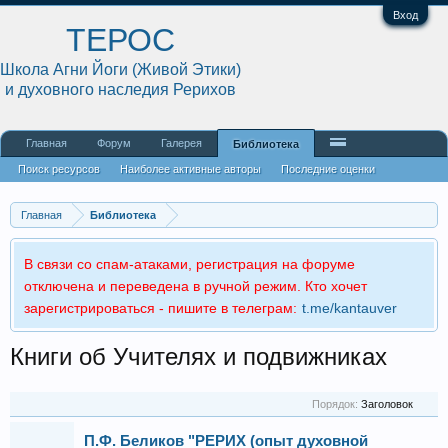
Вход
ТЕРОС
Школа Агни Йоги (Живой Этики)
и духовного наследия Рерихов
Главная
Форум
Галерея
Библиотека
Поиск ресурсов
Наиболее активные авторы
Последние оценки
Главная
Библиотека
В связи со спам-атаками, регистрация на форуме
отключена и переведена в ручной режим. Кто хочет
зарегистрироваться - пишите в телеграм:
t.me/kantauver
Книги об Учителях и подвижниках
Порядок:
Заголовок
П.Ф. Беликов "РЕРИХ (опыт духовной