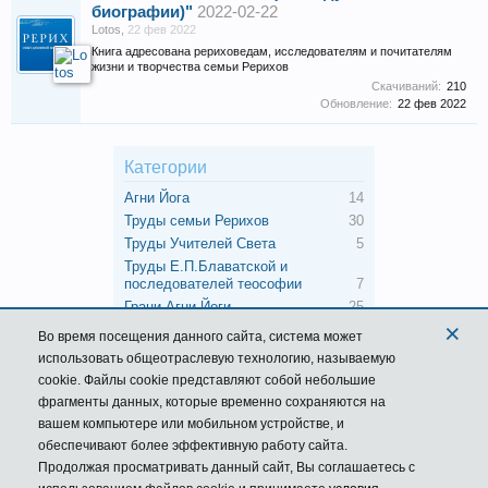
биографии)"
2022-02-22
Lotos
,
22 фев 2022
Книга адресована рериховедам, исследователям и почитателям
жизни и творчества семьи Рерихов
Скачиваний:
210
Обновление:
22 фев 2022
Категории
Агни Йога
14
Труды семьи Рерихов
30
Труды Учителей Света
5
Труды Е.П.Блаватской и
последователей теософии
7
Грани Агни Йоги
25
×
Книги об Учителях и
Во время посещения данного сайта,
система
может
подвижниках
1
использовать общеотраслевую технологию, называемую
Работы учеников Рерихов и их
cookie. Файлы cookie представляют собой небольшие
последователей
3
фрагменты данных, которые временно сохраняются на
Мудрость Востока
1
вашем компьютере или мобильном устройстве, и
обеспечивают более эффективную работу сайта.
Продолжая просматривать данный сайт, Вы соглашаетесь с
Главная
Библиотека