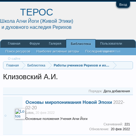
Вход
ТЕРОС
Школа Агни Йоги (Живой Этики)
и духовного наследия Рерихов
Главная
Форум
Галерея
Пользователи
Библиотека
Наши статьи
Поиск ресурсов
Наиболее активные авторы
Последние оценки
О сайте
Главная
Библиотека
Работы учеников Рерихов и их последователей
Клизовский А.И.
Порядок:
Дата добавления
Основы миропонимания Новой Эпохи
2022-
02-20
Lotos
,
20 фев 2022
Основные положения Учения Агни Йоги
Скачиваний:
221
Обновление:
20 фев 2022