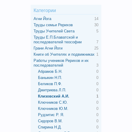
Категории
Агни Йога
14
Труды семьи Рерихов
30
Труды Учителей Света
5
Труды Е.П.Блаватской и
последователей теософии
7
Грани Агни Йоги
25
Книги об Учителях и подвижниках
1
Работы учеников Рерихов и их
последователей
3
Абрамов Б.Н.
0
Баныкин Н.П.
0
Беликов П.Ф.
0
Дмитриева Л.П.
0
Клизовский А.И.
1
Ключников С.Ю.
0
Ключников Ю.М.
0
Рудзитис Р. Я.
0
Сидоров В.М.
0
Спирина Н.Д.
0