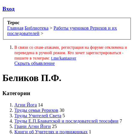
Вход
Терос
Главная
Библиотека
>
Работы учеников Рерихов и их
последователей
>
В связи со спам-атаками, регистрация на форуме отключена и
переведена в ручной режим. Кто хочет зарегистрироваться -
пишите в телеграм:
t.me/kantauver
Скрыть объявление
Беликов П.Ф.
Категории
Агни Йога
14
Труды семьи Рерихов
30
Труды Учителей Света
5
Труды Е.П.Блаватской и последователей теософии
7
Грани Агни Йоги
25
Книги об Учителях и подвижниках
1