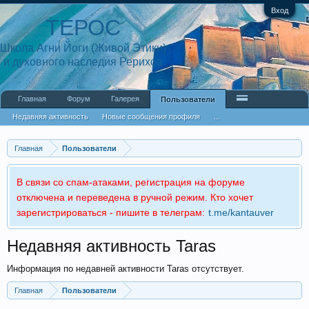
Вход
ТЕРОС
Школа Агни Йоги (Живой Этики)
и духовного наследия Рерихов
Главная
Форум
Галерея
Пользователи
Недавняя активность
Новые сообщения профиля
...
Главная
Пользователи
В связи со спам-атаками, регистрация на форуме
отключена и переведена в ручной режим. Кто хочет
зарегистрироваться - пишите в телеграм:
t.me/kantauver
Недавняя активность Taras
Информация по недавней активности Taras отсутствует.
Главная
Пользователи