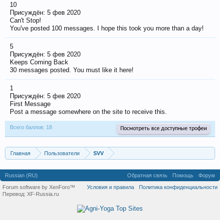
10
Присуждён:
5 фев 2020
Can't Stop!
You've posted 100 messages. I hope this took you more than a day!
5
Присуждён:
5 фев 2020
Keeps Coming Back
30 messages posted. You must like it here!
1
Присуждён:
5 фев 2020
First Message
Post a message somewhere on the site to receive this.
Всего баллов: 18
Посмотреть все доступные трофеи
Главная
Пользователи
SVV
Russian (RU)
Обратная связь
Помощь
Форум
Forum software by XenForo™
Условия и правила
Политика конфиденциальности
Перевод:
XF-Russia.ru