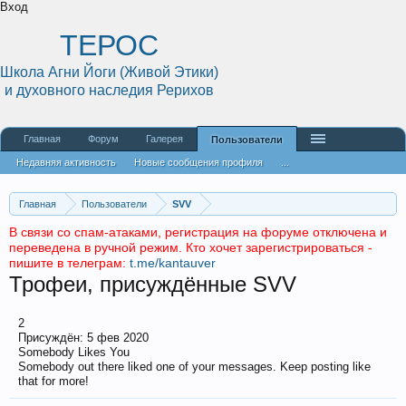
Вход
ТЕРОС
Школа Агни Йоги (Живой Этики)
и духовного наследия Рерихов
Главная
Форум
Галерея
Пользователи
Недавняя активность
Новые сообщения профиля
...
Главная
Пользователи
SVV
В связи со спам-атаками, регистрация на форуме отключена и
переведена в ручной режим. Кто хочет зарегистрироваться -
пишите в телеграм:
t.me/kantauver
Трофеи, присуждённые SVV
2
Присуждён:
5 фев 2020
Somebody Likes You
Somebody out there liked one of your messages. Keep posting like
that for more!