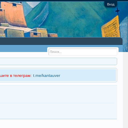
Вход
шите в телеграм:
t.me/kantauver