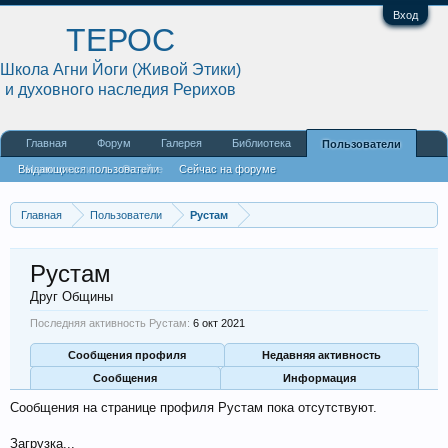
Вход
ТЕРОС
Школа Агни Йоги (Живой Этики)
и духовного наследия Рерихов
Главная
Форум
Галерея
Библиотека
Пользователи
Выдающиеся пользователи
Наши статьи
О сайте
Сейчас на форуме
Недавняя активность
Новые сообщения профиля
Главная
Пользователи
Рустам
Рустам
Друг Общины
Последняя активность Рустам:
6 окт 2021
Сообщения профиля
Недавняя активность
Сообщения
Информация
Сообщения на странице профиля Рустам пока отсутствуют.
Загрузка...