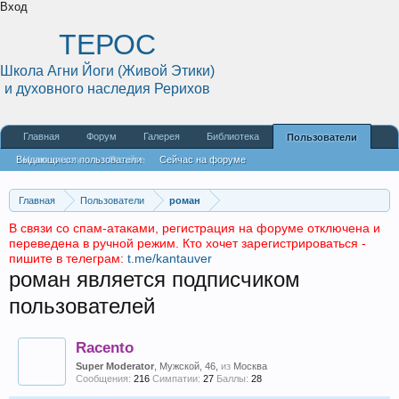
Вход
ТЕРОС
Школа Агни Йоги (Живой Этики)
и духовного наследия Рерихов
Главная
Форум
Галерея
Библиотека
Пользователи
Выдающиеся пользователи
Наши статьи
О сайте
Сейчас на форуме
Недавняя активность
Новые сообщения профиля
Главная
Пользователи
роман
В связи со спам-атаками, регистрация на форуме отключена и
переведена в ручной режим. Кто хочет зарегистрироваться -
пишите в телеграм:
t.me/kantauver
роман является подписчиком
пользователей
Racento
Super Моdеrаtоr
, Мужской, 46,
из
Москва
Сообщения:
216
Симпатии:
27
Баллы:
28