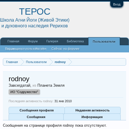
Вход
ТЕРОС
Школа Агни Йоги (Живой Этики)
и духовного наследия Рерихов
Главная
Форум
Галерея
Библиотека
Пользователи
Выдающиеся пользователи
Наши статьи
О сайте
Сейчас на форуме
Недавняя активность
Новые сообщения профиля
Главная
Пользователи
rodnoy
rodnoy
Завсегдатай
,
из
Планета Земля
ИО "Содружество"
Последняя активность rodnoy:
31 янв 2010
Сообщения профиля
Недавняя активность
Сообщения
Информация
Сообщения на странице профиля rodnoy пока отсутствуют.