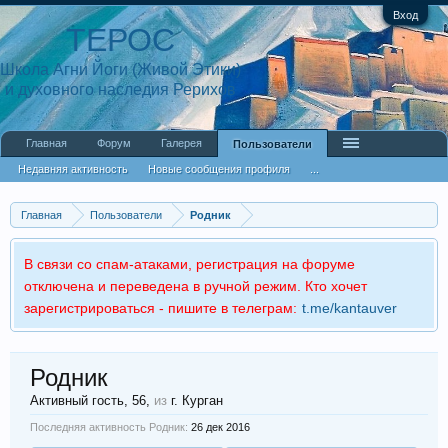
Вход
ТЕРОС
Школа Агни Йоги (Живой Этики)
и духовного наследия Рерихов
Главная
Форум
Галерея
Пользователи
Недавняя активность
Новые сообщения профиля
...
Главная
Пользователи
Родник
В связи со спам-атаками, регистрация на форуме
отключена и переведена в ручной режим. Кто хочет
зарегистрироваться - пишите в телеграм:
t.me/kantauver
Родник
Активный гость
, 56,
из
г. Курган
Последняя активность Родник:
26 дек 2016