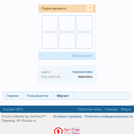
Подписавшиеся
7
Показать все
Адрес:
переменчиво
Род занятий:
живопись
Главная
Пользователи
Migrant
Russian (RU)
Обратная связь
Помощь
Форум
Forum software by XenForo™
Условия и правила
Политика конфиденциальности
Перевод:
XF-Russia.ru