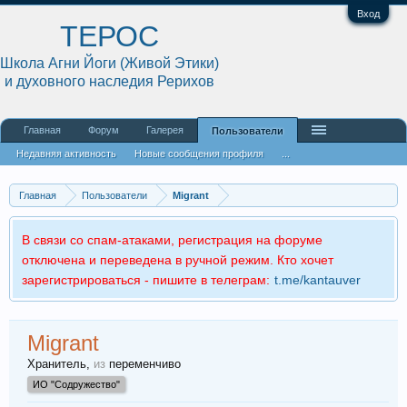
Вход
ТЕРОС
Школа Агни Йоги (Живой Этики)
и духовного наследия Рерихов
Главная
Форум
Галерея
Пользователи
Недавняя активность
Новые сообщения профиля
...
Главная
Пользователи
Migrant
В связи со спам-атаками, регистрация на форуме
отключена и переведена в ручной режим. Кто хочет
зарегистрироваться - пишите в телеграм:
t.me/kantauver
Migrant
Хранитель
,
из
переменчиво
ИО "Содружество"