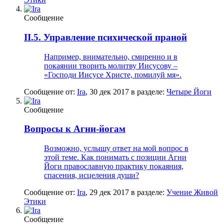
Сообщение
II.5. Управление психической праной
Например, внимательно, смиренно и в
покаянии творить молитву Иисусову –
«Господи Иисусе Христе, помилуй мя».
Сообщение от:
Ira
,
30 дек 2017
в разделе:
Четыре Йоги
Сообщение
Вопросы к Агни-йогам
Возможно, услышу ответ на мой вопрос в
этой теме. Как понимать с позиции Агни
Йоги православную практику покаяния,
спасения, исцеления души?
Сообщение от:
Ira
,
29 дек 2017
в разделе:
Учение Живой
Этики
Сообщение