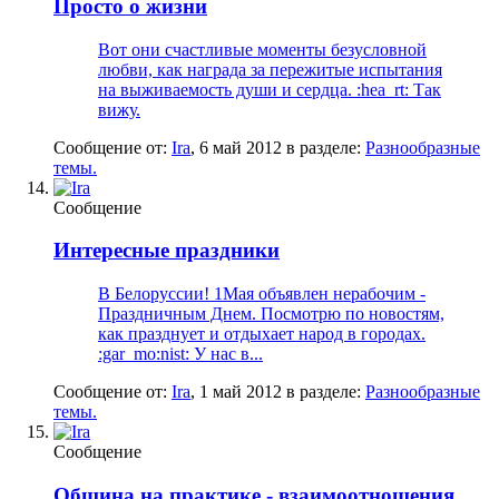
Просто о жизни
Вот они счастливые моменты безусловной
любви, как награда за пережитые испытания
на выживаемость души и сердца. :hea_rt: Так
вижу.
Сообщение от:
Ira
,
6 май 2012
в разделе:
Разнообразные
темы.
Сообщение
Интересные праздники
В Белоруссии! 1Мая объявлен нерабочим -
Праздничным Днем. Посмотрю по новостям,
как празднует и отдыхает народ в городах.
:gar_mo:nist: У нас в...
Сообщение от:
Ira
,
1 май 2012
в разделе:
Разнообразные
темы.
Сообщение
Община на практике - взаимоотношения