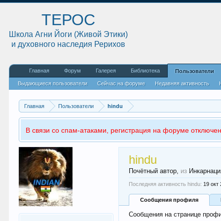
ТЕРОС
Школа Агни Йоги (Живой Этики)
и духовного наследия Рерихов
Главная
Форум
Галерея
Библиотека
Пользователи
Выдающиеся пользователи
Сейчас на форуме
Недавняя активность
Главная
Пользователи
hindu
В связи со спам-атаками, регистрация на форуме отключен
hindu
Почётный автор
,
из
Инкарнаци
Последняя активность hindu:
19 окт
Сообщения профиля
Сообщения на странице профил