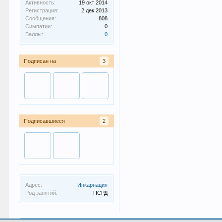
Активность:
19 окт 2014
Регистрация:
2 дек 2013
Сообщения:
808
Симпатии:
0
Баллы:
0
Подписан на
3
Подписавшиеся
2
Адрес:
Инкарнация
Род занятий:
ПСРД