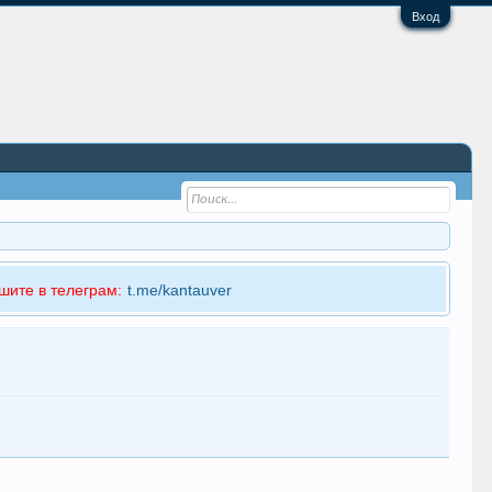
Вход
шите в телеграм:
t.me/kantauver