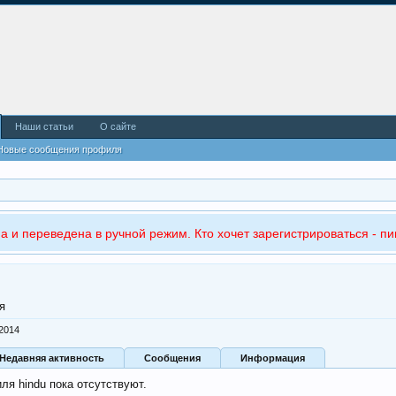
Наши статьи
О сайте
Новые сообщения профиля
а и переведена в ручной режим. Кто хочет зарегистрироваться - пи
я
 2014
Недавняя активность
Сообщения
Информация
я hindu пока отсутствуют.