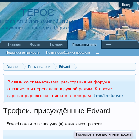
Вход
ТЕРОС
Школа Агни Йоги (Живой Этики)
и духовного наследия Рерихов
Главная
Форум
Галерея
Пользователи
Недавняя активность
Новые сообщения профиля
...
Главная
Пользователи
Edvard
В связи со спам-атаками, регистрация на форуме
отключена и переведена в ручной режим. Кто хочет
зарегистрироваться - пишите в телеграм:
t.me/kantauver
Трофеи, присуждённые Edvard
Edvard пока что не получал(а) каких-либо трофеев.
Посмотреть все доступные трофеи