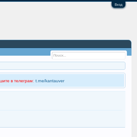
Вход
шите в телеграм:
t.me/kantauver