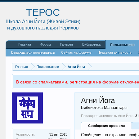
ТЕРОС
Школа Агни Йоги (Живой Этики)
и духовного наследия Рерихов
Главная
Форум
Галерея
Библиотека
Пользователи
Выдающиеся пользователи
Сейчас на форуме
Недавняя активность
Главная
Пользователи
Агни Йога
В связи со спам-атаками, регистрация на форуме отключен
Агни Йога
Библиотека Манвантары
Последняя активность Агни Йога:
31
Сообщения профиля
Активность:
31 авг 2013
Сообщения на странице профи