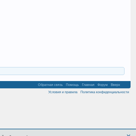
Sagittari
AISEDORA
София
Обратная связь
Помощь
Главная
Форум
Вверх
Условия и правила
Политика конфиденциальности
×