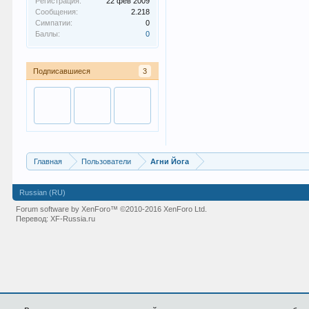
Регистрация:
22 фев 2009
Сообщения:
2.218
Симпатии:
0
Баллы:
0
Подписавшиеся
3
Главная
Пользователи
Агни Йога
Russian (RU)
Forum software by XenForo™
©2010-2016 XenForo Ltd.
Перевод:
XF-Russia.ru