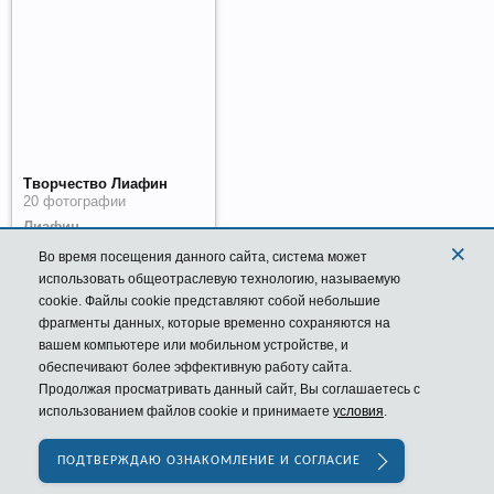
Творчество Лиафин
20 фотографии
Лиафин
×
22 ноя 2019
Во время посещения данного сайта,
система
может
использовать общеотраслевую технологию, называемую
4
0
2.9K
cookie. Файлы cookie представляют собой небольшие
фрагменты данных, которые временно сохраняются на
вашем компьютере или мобильном устройстве, и
XenGallery by
sonnb
обеспечивают более эффективную работу сайта.
Продолжая просматривать данный сайт, Вы соглашаетесь с
Главная
Галерея
использованием файлов cookie и принимаете
условия
.
Russian (RU)
Обратная связь
Помощь
Форум
ПОДТВЕРЖДАЮ ОЗНАКОМЛЕНИЕ И СОГЛАСИЕ
Условия и правила
Политика конфиденциальности