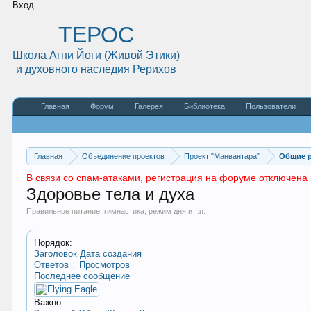
Вход
ТЕРОС
Школа Агни Йоги (Живой Этики)
и духовного наследия Рерихов
Главная
Форум
Галерея
Библиотека
Пользователи
Главная
Объединение проектов
Проект "Манвантара"
Общие 
В связи со спам-атаками, регистрация на форуме отключена 
Здоровье тела и духа
Правильное питание, гимнастика, режим дня и т.п.
Порядок:
Заголовок
Дата создания
Ответов ↓
Просмотров
Последнее сообщение
Важно