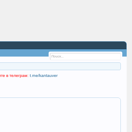
те в телеграм:
t.me/kantauver