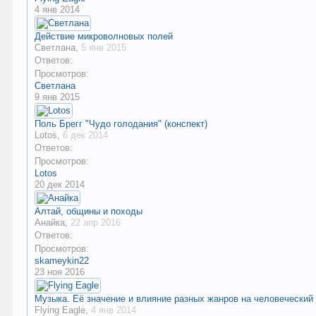
4 янв 2014
Действие микроволновых полей
Светлана
,
5 янв 2015
Ответов:
Просмотров:
Светлана
9 янв 2015
Поль Брегг "Чудо голодания" (конспект)
Lotos
,
6 дек 2014
Ответов:
Просмотров:
Lotos
20 дек 2014
Алтай, общины и походы
Анайка
,
22 апр 2016
Ответов:
Просмотров:
skameykin22
23 ноя 2016
Музыка. Её значение и влияние разных жанров на человеческий
Flying Eagle
,
4 янв 2014