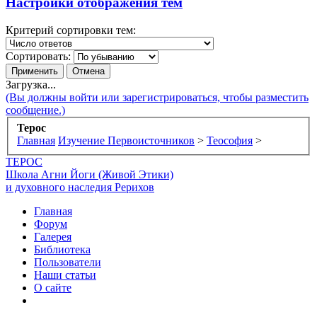
Настройки отображения тем
Критерий сортировки тем:
Сортировать:
Загрузка...
(Вы должны войти или зарегистрироваться, чтобы разместить
сообщение.)
Терос
Главная
Изучение Первоисточников
>
Теософия
>
ТЕРОС
Школа Агни Йоги (Живой Этики)
и духовного наследия Рерихов
Главная
Форум
Галерея
Библиотека
Пользователи
Наши статьи
О сайте