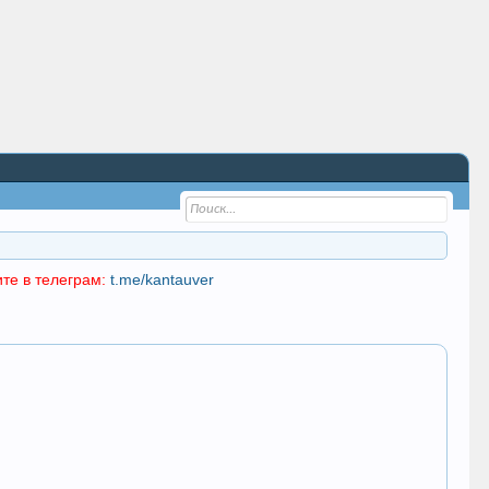
те в телеграм:
t.me/kantauver