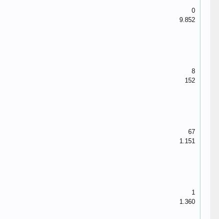
0
9.852
8
152
67
1.151
1
1.360