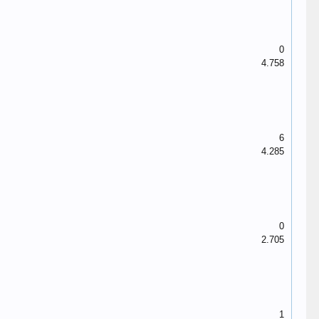
0
4.758
6
4.285
0
2.705
1