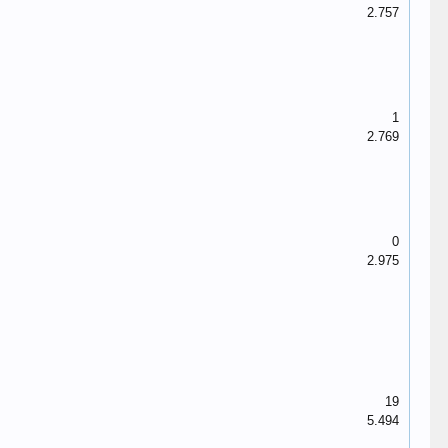
2.757
1
2.769
0
2.975
19
5.494