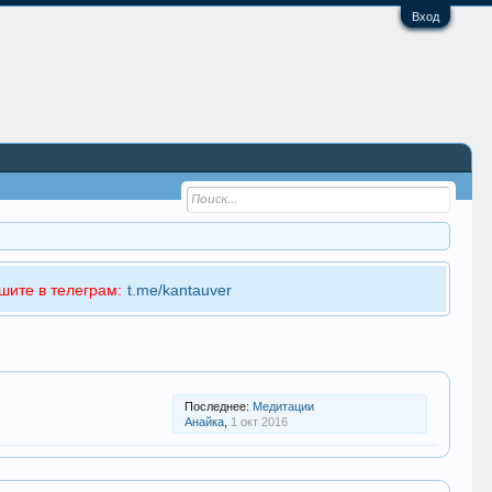
Вход
шите в телеграм:
t.me/kantauver
Последнее:
Медитации
Анайка
,
1 окт 2016