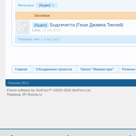
Фильтры:
[Аудио]
x
Заголовок
Бодхичитта (Геше Джампа Тинлей)
[Аудио]
Lotos
,
13 апр 2013
Показано тем: с 1 по 1 из 1.
Главная
Объединение проектов
Проект "Манвантара"
Религии 
Russian (RU)
Forum software by XenForo™
©2010-2016 XenForo Ltd.
Перевод:
XF-Russia.ru