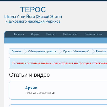
ТЕРОС
Школа Агни Йоги (Живой Этики)
и духовного наследия Рерихов
Главная
Форум
Галерея
Библиотека
Пользователи
Главная
Объединение проектов
Проект "Манвантара"
Религии 
В связи со спам-атаками, регистрация на форуме отключен
Статьи и видео
Архив
Темы:
14
Сообщения:
24