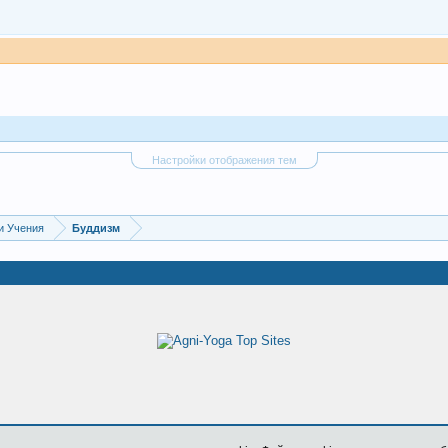
Настройки отображения тем
и Учения
Буддизм