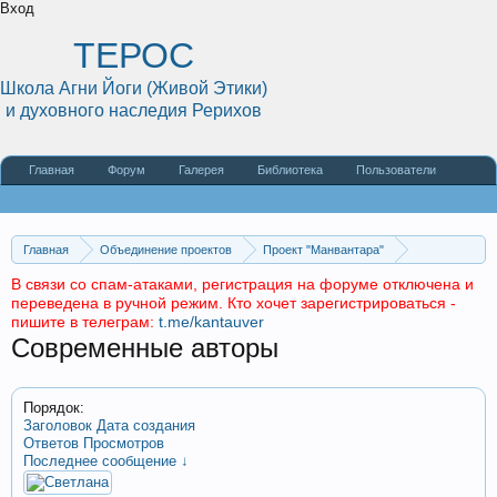
Вход
ТЕРОС
Школа Агни Йоги (Живой Этики)
и духовного наследия Рерихов
Главная
Форум
Галерея
Библиотека
Пользователи
Наши статьи
О сайте
Главная
Объединение проектов
Проект "Манвантара"
Религии и Учения
Христианство
Книги
В связи со спам-атаками, регистрация на форуме отключена и
переведена в ручной режим. Кто хочет зарегистрироваться -
пишите в телеграм:
t.me/kantauver
Современные авторы
Порядок:
Заголовок
Дата создания
Ответов
Просмотров
Последнее сообщение ↓