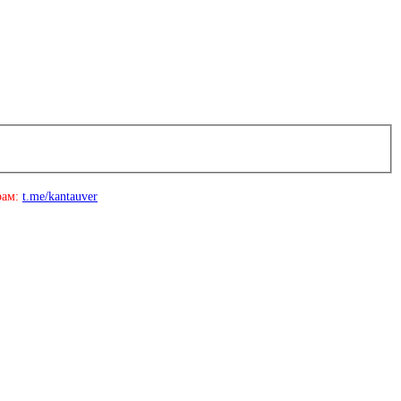
рам:
t.me/kantauver