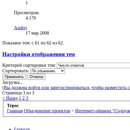
1
Просмотров:
4.170
Andrej
17 мар 2008
Показано тем: с 61 по 62 из 62.
Настройки отображения тем
Критерий сортировки тем:
Сортировать:
Загрузка...
(Вы должны войти или зарегистрироваться, чтобы разместить 
Страница 3 из 3
< Назад
1
2
3
Терос
Главная
Объединение проектов
>
Интернет-община "Содруж
Главная