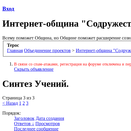
Вход
Интернет-община "Содружес
Всему поможет Община, но Общине поможет расширение созн
Терос
Главная
Объединение проектов
>
Интернет-община "Содруж
В связи со спам-атаками, регистрация на форуме отключена и пер
Скрыть объявление
Синтез Учений.
Страница 3 из 3
< Назад
1
2
3
Порядок:
Заголовок
Дата создания
Ответов ↓
Просмотров
Последнее сообщение