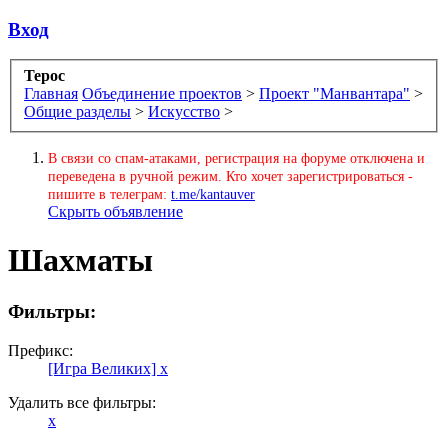
Вход
Терос
Главная
Объединение проектов
>
Проект "Манвантара"
>
Общие разделы
>
Искусство
>
В связи со спам-атаками, регистрация на форуме отключена и
переведена в ручной режим. Кто хочет зарегистрироваться -
пишите в телеграм:
t.me/kantauver
Скрыть объявление
Шахматы
Фильтры:
Префикс:
[Игра Великих]
x
Удалить все фильтры:
x