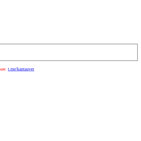
рам:
t.me/kantauver