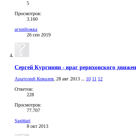
5
Просмотров:
3.160
агнийожка
26 сен 2019
Сергей Кургинян - враг рериховского движе
Анатолий Ковалев
,
28 авг 2013
...
10
11
12
Ответов:
228
Просмотров:
77.707
Sagittari
8 окт 2013