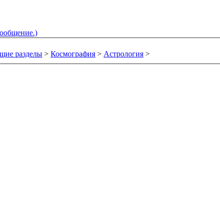
сообщение.)
щие разделы
>
Космография
>
Астрология
>