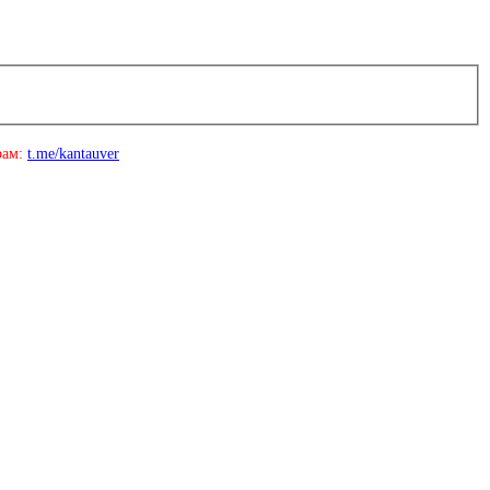
рам:
t.me/kantauver