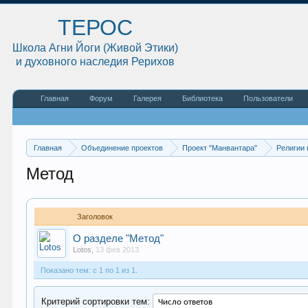
ТЕРОС
Школа Агни Йоги (Живой Этики)
и духовного наследия Рерихов
Главная
Форум
Галерея
Библиотека
Пользователи
Главная
Объединение проектов
Проект "Манвантара"
Религии 
Метод
Заголовок
О разделе "Метод"
Lotos
,
13 фев 2013
Показано тем: с 1 по 1 из 1.
Критерий сортировки тем: