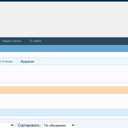
Наши статьи
О сайте
и Учения
Иудаизм
Сортировать: