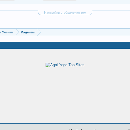
Настройки отображения тем
и Учения
Иудаизм