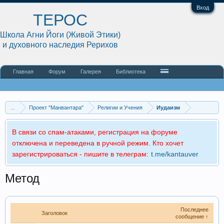
Вход
ТЕРОС
Школа Агни Йоги (Живой Этики)
и духовного наследия Рерихов
Главная
Форум
Галерея
Библиотека
...
Проект "Манвантара"
Религии и Учения
Иудаизм
В связи со спам-атаками, регистрация на форуме
отключена и переведена в ручной режим. Кто хочет
зарегистрироваться - пишите в телеграм:
t.me/kantauver
Метод
Последнее
Заголовок
сообщение ↑