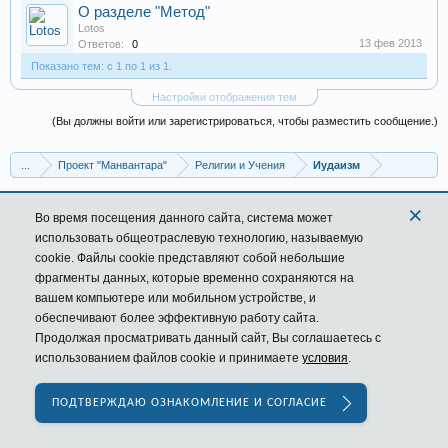
О разделе "Метод"
Lotos
13 фев 2013
Ответов:
0
Показано тем: с 1 по 1 из 1.
Настройки отображения тем
(Вы должны войти или зарегистрироваться, чтобы разместить сообщение.)
...
Проект "Манвантара"
Религии и Учения
Иудаизм
×
Russian (RU)
Обратная связь
Помощь
Форум
Во время посещения данного сайта,
система
может
Условия и правила
Политика конфиденциальности
использовать общеотраслевую технологию, называемую
cookie. Файлы cookie представляют собой небольшие
фрагменты данных, которые временно сохраняются на
вашем компьютере или мобильном устройстве, и
обеспечивают более эффективную работу сайта.
Продолжая просматривать данный сайт, Вы соглашаетесь с
использованием файлов cookie и принимаете
условия
.
ПОДТВЕРЖДАЮ ОЗНАКОМЛЕНИЕ И СОГЛАСИЕ