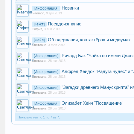
Новинки
[Информация]
Ivaemon
,
9 дек 2013
Псевдоизгнание
[Текст]
София
,
3 янв 2013
Об одержании, контактёрах и медиумах
[Файл]
Светлана
,
3 фев 2013
Ричард Бах "Чайка по имени Джон
[Информация]
Светлана
,
28 окт 2013
Алфред Хейдок "Радуга чудес" и 
[Информация]
Светлана
,
28 окт 2013
"Загадки древнего Манускрипта" и
[Информация]
Светлана
,
28 окт 2013
Элизабет Хейч "Посвящение"
[Информация]
Светлана
,
28 окт 2013
Показано тем: с 1 по 7 из 7.