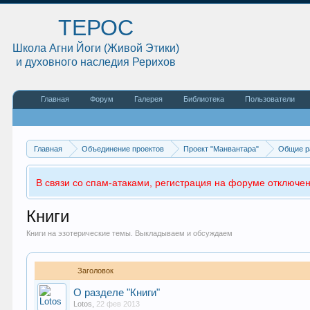
ТЕРОС
Школа Агни Йоги (Живой Этики)
и духовного наследия Рерихов
Главная
Форум
Галерея
Библиотека
Пользователи
Главная
Объединение проектов
Проект "Манвантара"
Общие р
В связи со спам-атаками, регистрация на форуме отключен
Книги
Книги на эзотерические темы. Выкладываем и обсуждаем
Заголовок
О разделе "Книги"
Lotos
,
22 фев 2013