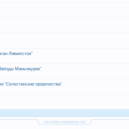
атан Ливингстон"
"Звёзды Маньчжурии"
ли "Селестинские пророчества"
Настройки отображения тем