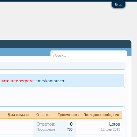
Вход
шите в телеграм:
t.me/kantauver
Дата создания
Ответов
Просмотров ↓
Последнее сообщение
Ответов:
0
Lotos
Просмотров:
786
12 фев 2013