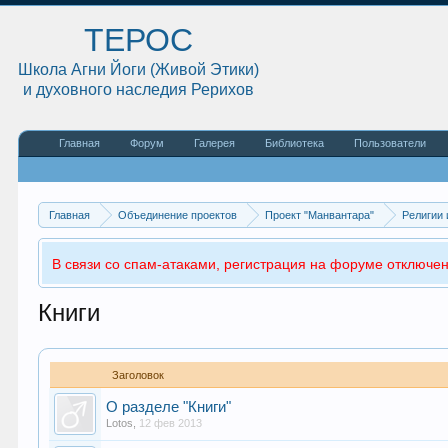
ТЕРОС
Школа Агни Йоги (Живой Этики)
и духовного наследия Рерихов
Главная
Форум
Галерея
Библиотека
Пользователи
Главная
Объединение проектов
Проект "Манвантара"
Религии 
В связи со спам-атаками, регистрация на форуме отключен
Книги
Заголовок
О разделе "Книги"
Lotos
,
12 фев 2013