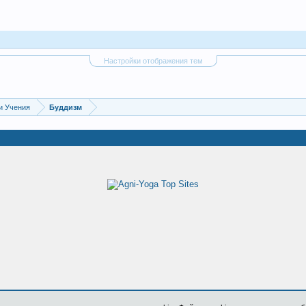
Настройки отображения тем
и Учения
Буддизм