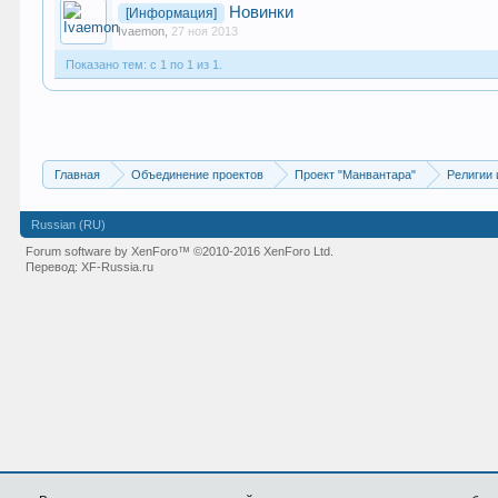
Новинки
[Информация]
Ivaemon
,
27 ноя 2013
Показано тем: с 1 по 1 из 1.
Главная
Объединение проектов
Проект "Манвантара"
Религии 
Russian (RU)
Forum software by XenForo™
©2010-2016 XenForo Ltd.
Перевод:
XF-Russia.ru